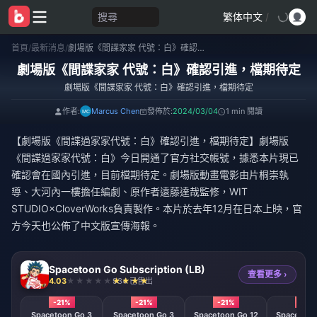
搜尋
繁体中文
/
首頁
/
最新消息
/
劇場版《間諜家家 代號：白》確認引進，檔期待定
劇場版《間諜家家 代號：白》確認引進，檔期待定
劇場版《間諜家家 代號：白》確認引進，檔期待定
作者:
Marcus Chen
發佈於:
2024/03/04
1 min 閱讀
【劇場版《間諜過家家代號：白》確認引進，檔期待定】劇場版
《間諜過家家代號：白》今日開通了官方社交帳號，據悉本片現已
確認會在國內引進，目前檔期待定。劇場版動畫電影由片桐崇執
導、大河內一樓擔任編劇、原作者遠藤達哉監修，WIT
STUDIO×CloverWorks負責製作。本片於去年12月在日本上映，官
方今天也公佈了中文版宣傳海報。
Spacetoon Go Subscription (LB)
查看更多 ›
4.03
934 已售出
-21%
-21%
-21%
-21%
Spacetoon Go 3
Spacetoon Go 3
Spacetoon Go 12
Spacetoon