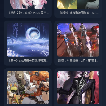
《勝利女神：妮姬》2025 夏日
《原神》燼寂海地圖前瞻：5.8版
活動：BOOM! THE GHOST!
本新區域完全解析
——完全生存指南
《原神》6.0諾德卡萊環境預測：
崩壞：星穹鐵道 – 3月7日特別篇
水系成版本核心？燼寂海、草C
首曝！召喚物真的是水母！
定位與隊伍生態深度解析