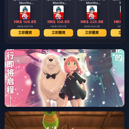
Months
Months
Months
Mont
Subscription LBP
Subscription LBP
Subscription LBP
Subscripti
HK$ 108.65
HK$ 108.65
HK$ 325.96
HK$ 32
HK$ 137.79
HK$ 137.79
HK$ 413.36
HK$ 413
立即購買
立即購買
立即購買
立即購