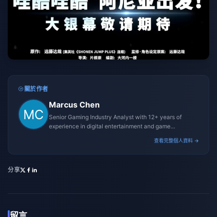
關於作者
Marcus Chen
Senior Gaming Industry Analyst with 12+ years of
experience in digital entertainment and game
monetization strategies.
查看完整個人資料 →
分享
留言