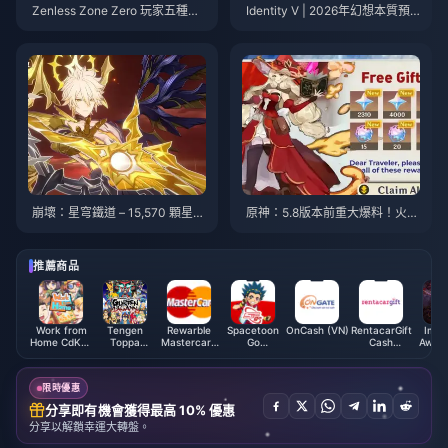
Zenless Zone Zero 玩家五種類
Identity V | 2026年幻想本質預
型：休閒派與主流派 — 你是哪一
測：這兩個角色最有可能被選
種？
中！
崩壞：星穹鐵道 – 15,570 顆星輝
原神：5.8版本前重大爆料！火元
玉！西蓮新聞來襲！3.5 版本卡
素Ekkoife機制揭露，冰元素神新
池確定！
情報公開！
推薦商品
Work from
Tengen
Rewarble
Spacetoon
OnCash (VN)
RentacarGift
Immo
Home CdKey
Toppa
Mastercard
Go
Cash
Awake
(US)
Gurren
USD
Subscription
Voucher
Cou
Lagann
(LB)
(HK)
Coins SEA
限時優惠
分享即有機會獲得最高 10% 優惠
分享以解鎖幸運大轉盤。