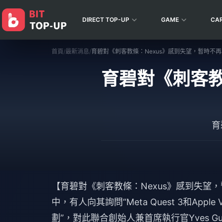
DIRECT TOP-UP
GAME
CA
首頁
/
最新消息
/
育碧對《刺客教條：Nexus》感到失望，暫時不再
育碧對《刺客教
育
【育碧對《刺客教條：Nexus》感到失望
中，有人向其詢問“Meta Quest 3和App
劃”，對此聯合創始人兼首席執行官Yves Gu