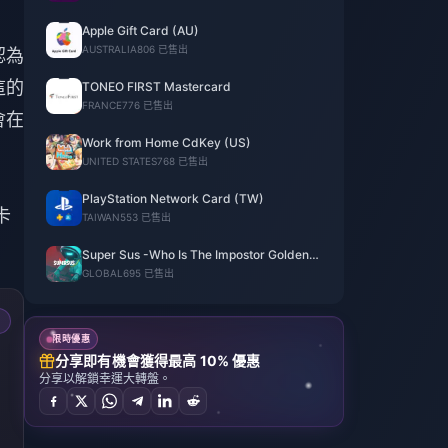
Apple Gift Card (AU)
AUSTRALIA
806 已售出
認為
這的
TONEO FIRST Mastercard
FRANCE
776 已售出
會在
Work from Home CdKey (US)
UNITED STATES
768 已售出
PlayStation Network Card (TW)
卡
TAIWAN
553 已售出
Super Sus -Who Is The Impostor Golden
Star
GLOBAL
695 已售出
限時優惠
分享即有機會獲得最高 10% 優惠
分享以解鎖幸運大轉盤。