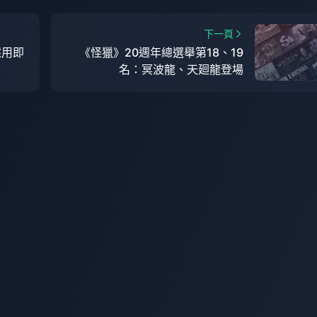
下一頁
採用即
《怪獵》20週年總選舉第18、19
名：冥波龍、天廻龍登場