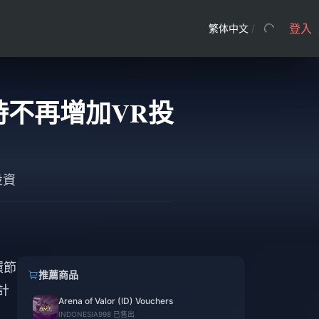
登入
繁体中文
/
時不再增加VR投
投資
環節
推薦商品
計
Arena of Valor (ID) Vouchers
INDONESIA
998 已售出