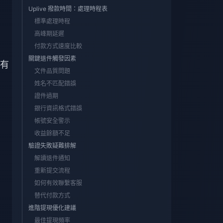
Uplive 撥款時間：處理時程表
標準處理時程
高峰期延遲
付款方式速度比較
關鍵退件觸發因素
有
文件品質問題
姓名不匹配錯誤
證件過期
銀行資訊格式錯誤
帳號安全警示
收益餘額不足
驗證失敗疑難排解
解讀退件通知
重新提交流程
如何有效聯繫客服
替代付款方式
進階提現優化建議
最佳提現頻率