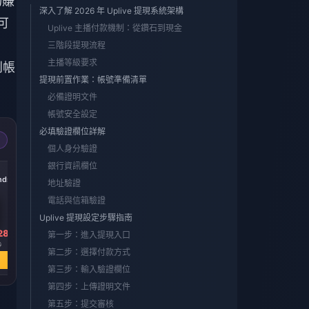
物賺
深入了解 2026 年 Uplive 提現系統架構
可
Uplive 主播付款機制：從鑽石到現金
三階段提現流程
主播等級要求
到帳
提現前置作業：帳號準備清單
必備證明文件
帳號安全設定
必填驗證欄位詳解
個人身分驗證
銀行資訊欄位
-29%
-29%
-29%
nds
1800 Diamonds
2900 Diamonds
6000 Diamonds
地址驗證
電話與信箱驗證
Uplive 提現設定步驟指南
28
HK$ 214.44
HK$ 345.38
HK$ 714.65
第一步：進入提現入口
0
HK$ 301.17
HK$ 485.07
HK$ 1003.73
第二步：選擇付款方式
立即購買
立即購買
立即購買
第三步：輸入驗證欄位
第四步：上傳證明文件
第五步：提交審核