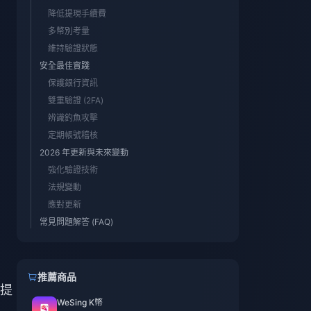
降低提現手續費
多幣別考量
維持驗證狀態
安全最佳實踐
保護銀行資訊
雙重驗證 (2FA)
辨識釣魚攻擊
定期帳號稽核
2026 年更新與未來變動
強化驗證技術
法規變動
應對更新
常見問題解答 (FAQ)
推薦商品
提
WeSing K幣