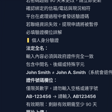
若密碼超過 90 天未更改，請立即更新
確認綁定的信箱/電話與現況相符
平台在處理過程中會發送驗證碼
若聯絡資訊失效，提現申請將被暫停
必填驗證欄位詳解
個人身分驗證
法定全名：
輸入內容必須與政府證件完全一致
包含中間名、後綴或特殊字元
John Smith
≠
John A. Smith
（系統會退
證件號碼欄位：
僅限英數字，請勿輸入空格或連字號
AB-123456
→ 請輸入
AB123456
有效期限：剩餘有效期需至少 90 天