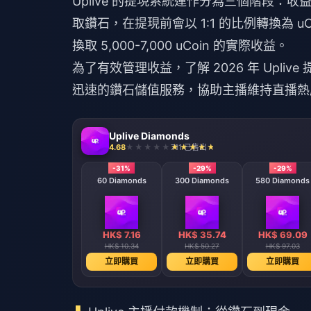
Uplive 的提現系統運作分為三個階段
取鑽石，在提現前會以 1:1 的比例轉換為 uCo
換取 5,000-7,000 uCoin 的實際收益。
為了有效管理收益，了解
2026 年 Upliv
迅速的鑽石儲值服務，協助主播維持直播熱
Uplive Diamonds
4.68
711 已售出
-31%
-29%
-29%
60 Diamonds
300 Diamonds
580 Diamonds
HK$ 7.16
HK$ 35.74
HK$ 69.09
HK$ 10.34
HK$ 50.27
HK$ 97.03
立即購買
立即購買
立即購買