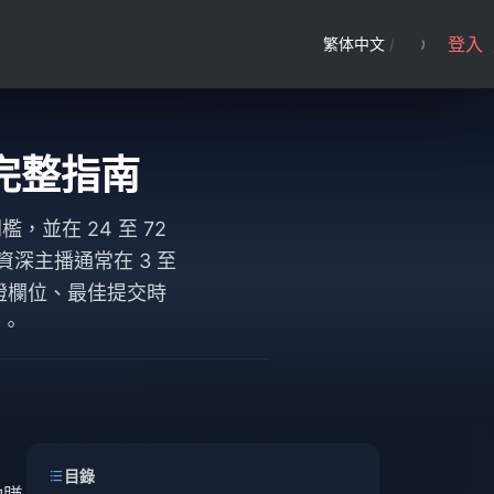
登入
繁体中文
/
現完整指南
門檻，並在 24 至 72
資深主播通常在 3 至
驗證欄位、最佳提交時
素。
目錄