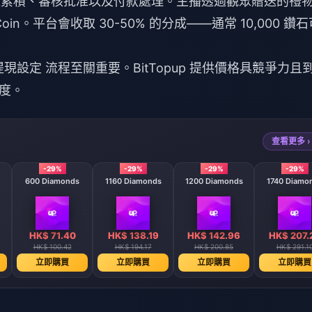
：收益累積、審核批准以及付款處理。主播透過觀眾贈送的禮
in。平台會收取 30-50% 的分成——通常 10,000 鑽石
e 提現設定
流程至關重要。BitTopup 提供價格具競爭力且
度。
查看更多 ›
-29%
-29%
-29%
-29%
600 Diamonds
1160 Diamonds
1200 Diamonds
1740 Diamo
HK$ 71.40
HK$ 138.19
HK$ 142.96
HK$ 207.
HK$ 100.42
HK$ 194.17
HK$ 200.85
HK$ 291.1
立即購買
立即購買
立即購買
立即購買