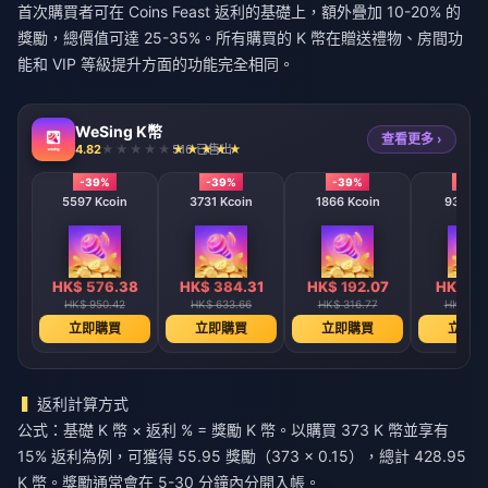
首次購買者可在 Coins Feast 返利的基礎上，額外疊加 10-20% 的
獎勵，總價值可達 25-35%。所有購買的 K 幣在贈送禮物、房間功
能和 VIP 等級提升方面的功能完全相同。
WeSing K幣
查看更多 ›
4.82
516 已售出
-39%
-39%
-39%
-39
5597 Kcoin
3731 Kcoin
1866 Kcoin
933 Kc
HK$ 576.38
HK$ 384.31
HK$ 192.07
HK$ 96
HK$ 950.42
HK$ 633.66
HK$ 316.77
HK$ 158
立即購買
立即購買
立即購買
立即購
返利計算方式
公式：基礎 K 幣 × 返利 % = 獎勵 K 幣。以購買 373 K 幣並享有
15% 返利為例，可獲得 55.95 獎勵（373 × 0.15），總計 428.95
K 幣。獎勵通常會在 5-30 分鐘內分開入帳。