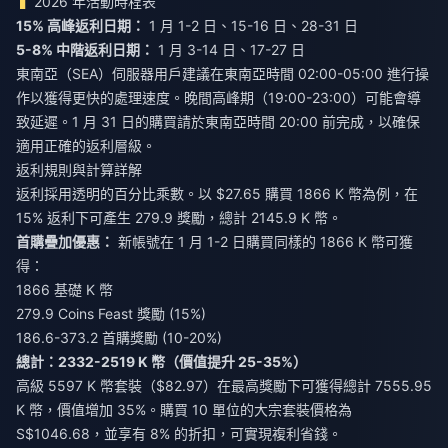
2026 年活動時程表
15% 高峰返利日期：
5-8% 中階返利日期：
1 月 3-14 日、17-27 日
東南亞（SEA）伺服器用戶建議在東南亞時間 02:00-05:00 進行操
作以獲得更快的處理速度。晚間高峰期（19:00-23:00）可能會導
致延遲。1 月 31 日的購買請於東南亞時間 20:00 前完成，以確保
適用正確的返利層級。
返利規則與計算詳解
返利採用透明的百分比乘數。以 $27.65 購買 1866 K 幣為例，在
15% 返利下可產生 279.9 獎勵，總計 2145.9 K 幣。
首購疊加優惠：
新帳號在 1 月 1-2 日購買同樣的 1866 K 幣可獲
得：
1866 基礎 K 幣
279.9 Coins Feast 獎勵 (15%)
186.6-373.2 首購獎勵 (10-20%)
總計：2332-2519 K 幣（價值提升 25-35%）
高級 5597 K 幣套裝（$82.97）在最高獎勵下可獲得總計 7555.95
K 幣，價值增加 35%。購買 10 單位的大宗套裝價格為
S$1046.68，並享有 8% 的折扣，可實現複利省錢。