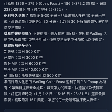
可獲得 1866 + 279.9 (Coins Feast) + 186.6-373.2 (首購) = 總計
2332-2519 K 幣（綜合提升 25-35%）。
返利多久到帳？
購買後 5-30 分鐘。非高峰期大多在 10 分鐘內完
成。高峰流量可能需等足 30 分鐘。若超過 30 分鐘請聯繫客服並提
供交易詳情。
獎勵幣會過期嗎？
不會過期，也沒有使用限制。在所有 WeSing 活
動中與基礎幣功能完全相同。僅在交易歷史中分項顯示以便追蹤。
購買限額是多少？
新帳號：每日 500 K 幣
已驗證：每日 3000 K 幣
部分 VIP：每日 6000 K 幣
完全 VIP：每日 10,000 K 幣
通用限制：所有帳號每小時 500 K 幣
準備好最大化您的 WeSing Coins Feast 返利了嗎？BitTopup 為所
有 K 幣購買提供安全處理、具競爭力的匯率、快速發貨及優質客
服。請在高峰時段（1 月 1-2 日、15-16 日、28-31 日）選擇最佳
套裝，獲取最高 15% 獎勵，讓您的每一分錢都發揮更大價值。