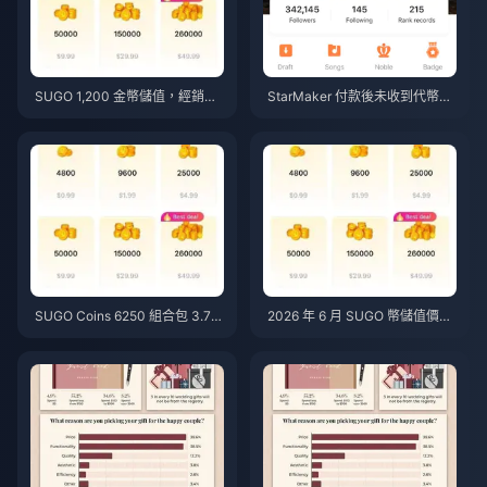
SUGO 1,200 金幣儲值，經銷商
StarMaker 付款後未收到代幣？
價格 $0.75（2026 年 6 月價格
2026 年 6 月修復與恢復指南
查詢）
SUGO Coins 6250 組合包 3.77
2026 年 6 月 SUGO 幣儲值價
美元經銷商價格：值得入手嗎？
格：第三方代儲真的比官方更便
（2026 年 6 月）
宜嗎？