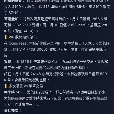
時機的影響：
15% 高峰日期的回報比 5-8% 中階日期高出 87.5%。
投入 $100，高峰期可得 $15 獎勵，而中階僅 $5-8，每 $100 就差
了 $7-10。
首購疊加：
將首次購買延遲至高峰時段。1 月 1 日購買 1866 K 幣
可得 2332-2519 總額，而 1 月 10 日僅 2052-2239，差距達 280
K 幣（價值 $4.14）。
VIP 狀態預先優化
在 Coins Feast 開始前達成完全 VIP，以解鎖每日 10,000 K 幣的限
額。部分 VIP（限額 6000）會被迫分多日購買，從而錯過高峰時
段。
策略：
將 1866 K 幣套裝作為 Coins Feast 的第一筆交易，立即解
鎖完全 VIP，然後在剩餘的高峰小時內進行額外購買。
請在 1 月 1 日前 24-48 小時完成驗證。未驗證帳號每日僅限 500
K 幣，會嚴重限制獲利空間。
多次購買 vs 單筆交易
每小時 500 K 幣的限制形成了一種自然節奏。無論每日限額多少，
大額購買都需要數小時來執行。因此，建議將購買分散在多個高峰
日期，而非集中在一天。
最佳模式：