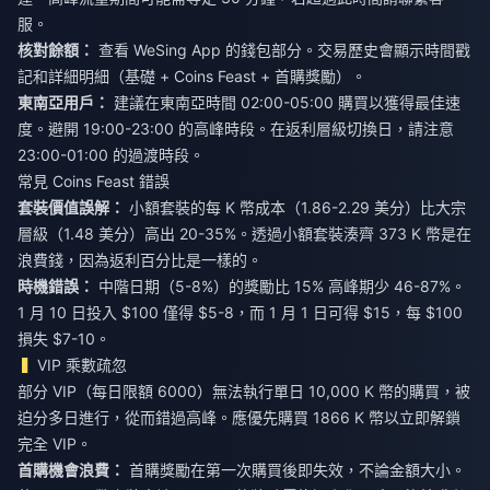
服。
核對餘額：
查看 WeSing App 的錢包部分。交易歷史會顯示時間戳
記和詳細明細（基礎 + Coins Feast + 首購獎勵）。
東南亞用戶：
建議在東南亞時間 02:00-05:00 購買以獲得最佳速
度。避開 19:00-23:00 的高峰時段。在返利層級切換日，請注意
23:00-01:00 的過渡時段。
常見 Coins Feast 錯誤
套裝價值誤解：
小額套裝的每 K 幣成本（1.86-2.29 美分）比大宗
層級（1.48 美分）高出 20-35%。透過小額套裝湊齊 373 K 幣是在
浪費錢，因為返利百分比是一樣的。
時機錯誤：
中階日期（5-8%）的獎勵比 15% 高峰期少 46-87%。
1 月 10 日投入 $100 僅得 $5-8，而 1 月 1 日可得 $15，每 $100
損失 $7-10。
VIP 乘數疏忽
部分 VIP（每日限額 6000）無法執行單日 10,000 K 幣的購買，被
迫分多日進行，從而錯過高峰。應優先購買 1866 K 幣以立即解鎖
完全 VIP。
首購機會浪費：
首購獎勵在第一次購買後即失效，不論金額大小。