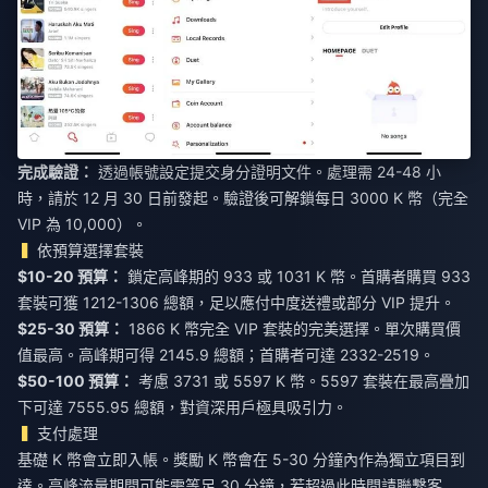
完成驗證：
透過帳號設定提交身分證明文件。處理需 24-48 小
時，請於 12 月 30 日前發起。驗證後可解鎖每日 3000 K 幣（完全
VIP 為 10,000）。
依預算選擇套裝
$10-20 預算：
鎖定高峰期的 933 或 1031 K 幣。首購者購買 933
套裝可獲 1212-1306 總額，足以應付中度送禮或部分 VIP 提升。
$25-30 預算：
1866 K 幣完全 VIP 套裝的完美選擇。單次購買價
值最高。高峰期可得 2145.9 總額；首購者可達 2332-2519。
$50-100 預算：
考慮 3731 或 5597 K 幣。5597 套裝在最高疊加
下可達 7555.95 總額，對資深用戶極具吸引力。
支付處理
基礎 K 幣會立即入帳。獎勵 K 幣會在 5-30 分鐘內作為獨立項目到
達。高峰流量期間可能需等足 30 分鐘，若超過此時間請聯繫客