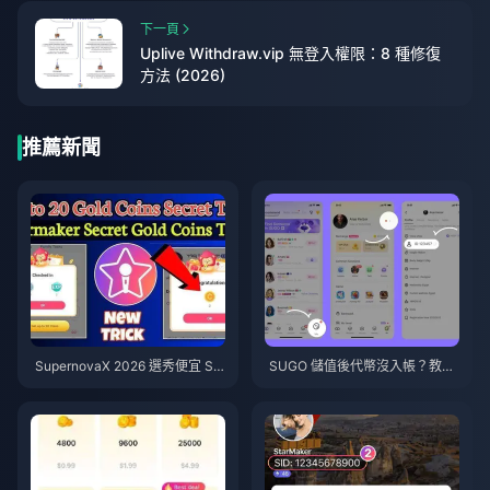
下一頁
Uplive Withdraw.vip 無登入權限：8 種修復
方法 (2026)
推薦新聞
SupernovaX 2026 選秀便宜 Sta
SUGO 儲值後代幣沒入帳？教你
rMaker 金幣（享 12-23% 折
如何解決並避免在 2026 年遭到
扣）
封號