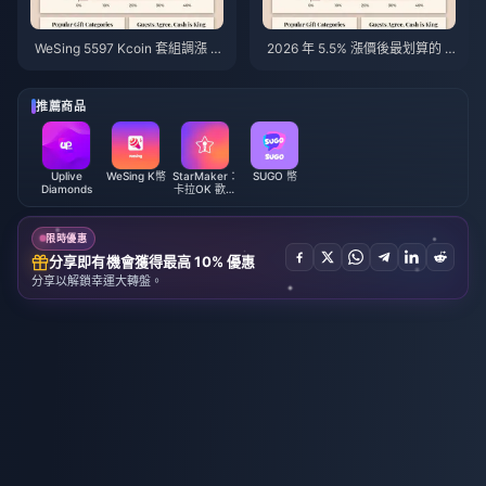
WeSing 5597 Kcoin 套組調漲 5.
2026 年 5.5% 漲價後最划算的 W
5% 後的價格：v8.2 版本詳細分
eSing K 幣儲值攻略：真實數
析（2026）
據、實測管道與最終建議
推薦商品
Uplive
WeSing K幣
StarMaker：
SUGO 幣
Diamonds
卡拉OK 歡唱
金幣
限時優惠
分享即有機會獲得最高 10% 優惠
分享以解鎖幸運大轉盤。