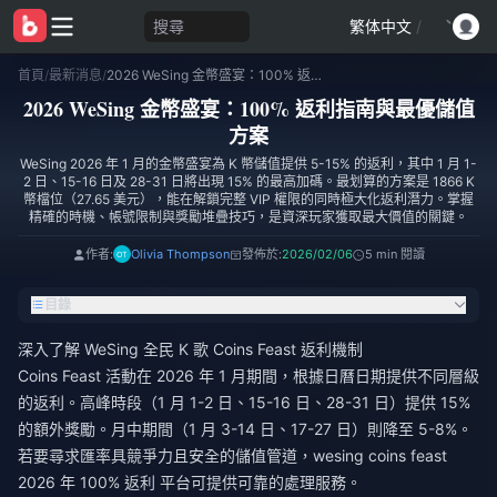
搜尋
繁体中文
/
首頁
/
最新消息
/
2026 WeSing 金幣盛宴：100% 返利指南與最優儲值方案
2026 WeSing 金幣盛宴：100% 返利指南與最優儲值
方案
WeSing 2026 年 1 月的金幣盛宴為 K 幣儲值提供 5-15% 的返利，其中 1 月 1-
2 日、15-16 日及 28-31 日將出現 15% 的最高加碼。最划算的方案是 1866 K
幣檔位（27.65 美元），能在解鎖完整 VIP 權限的同時極大化返利潛力。掌握
精確的時機、帳號限制與獎勵堆疊技巧，是資深玩家獲取最大價值的關鍵。
作者:
Olivia Thompson
發佈於:
2026/02/06
5 min 閱讀
目錄
深入了解 WeSing 全民 K 歌 Coins Feast 返利機制
Coins Feast 活動在 2026 年 1 月期間，根據日曆日期提供不同層級
的返利。高峰時段（1 月 1-2 日、15-16 日、28-31 日）提供 15%
的額外獎勵。月中期間（1 月 3-14 日、17-27 日）則降至 5-8%。
若要尋求匯率具競爭力且安全的儲值管道，
wesing coins feast
2026 年 100% 返利
平台可提供可靠的處理服務。