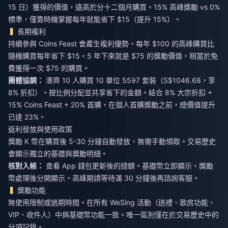
15 日）獲得的價值，遠高於分十二個月購買。15% 高峰獎勵 vs 0%
標準，僅靠時機掌握每年就能省下 $15（提升 15%）。
長期複利
持續參與 Coins Feast 會產生複利優勢。每年 $100 的高峰購買比
隨機購買每年省下 $15。5 年下來就是 $75 的獎勵價值，相當於免
費獲得一次 $75 的購買。
團體協調：
湊齊 10 人購買 10 單位 5597 套裝（S$1046.68，享
8% 折扣）。按比例分配並共享省下的金額。結合 8% 大宗折扣 +
15% Coins Feast + 20% 首購，在個人首購獎勵之前，總價值提升
已達 23%。
返利發放與使用政策
獎勵 K 幣在購買後 5-30 分鐘自動發放，無需手動領取。交易歷史
會顯示獨立的基礎與獎勵明細。
核對入帳：
查看 App 錢包更新後的總額。基礎幣立即顯示，獎勵
幣處理後分開顯示。高峰期請等待滿 30 分鐘後再諮詢客服。
獎勵功能
無使用限制或過期時間。在所有 WeSing 活動（送禮、歌房功能、
VIP、收件人）中與基礎幣功能一致。唯一區別僅在於交易歷史中的
分項記錄。