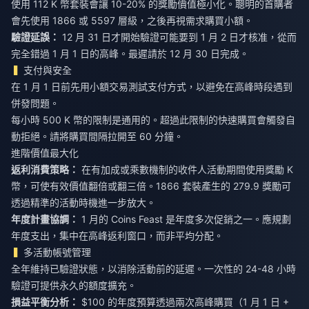
使用 112 K 幣套裝會讓 10-20% 的獎勵價值極小化。聰明的首購者
會先使用 1866 或 5597 層級，之後再視需求購買小額。
驗證延誤：
12 月 31 日才開始驗證可能要到 1 月 2 日才核准，從而
完全錯過 1 月 1 日的高峰。最遲請於 12 月 30 日完成。
支付與安全
在 1 月 1 日前先用小額交易測試支付方式，以避免在高峰時段遇到
併發問題。
每小時 500 K 幣的限制是通用的。超過此限制的快速購買會觸發自
動拒絕。請將購買間隔拉開至 60 分鐘。
進階價值最大化
返利消費策略：
在有加成或乘數機制的收件人活動期間使用獎勵 K
幣，可使有效價值翻倍或翻三倍。1866 套裝產生的 279.9 獎勵可
透過精準的活動時機進一步放大。
年度計畫協調：
1 月的 Coins Feast 是年度多次促銷之一。應規劃
年度支出，集中在高峰返利窗口，而非平均分配。
多活動帳號管理
全年維持已驗證狀態，以消除活動前的延遲。一次性的 24-48 小時
驗證可提供永久的額度擴充。
損益平衡分析：
$100 的年度預算透過兩次高峰購買（1 月 1 日 +