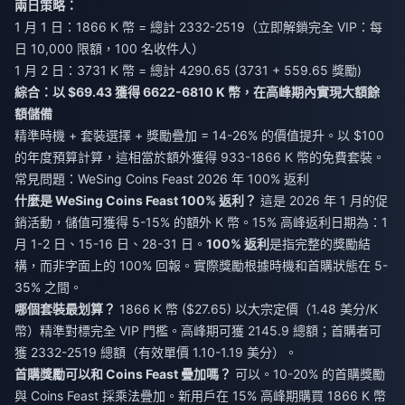
兩日策略：
1 月 1 日：1866 K 幣 = 總計 2332-2519（立即解鎖完全 VIP：每
日 10,000 限額，100 名收件人）
1 月 2 日：3731 K 幣 = 總計 4290.65 (3731 + 559.65 獎勵)
綜合：以 $69.43 獲得 6622-6810 K 幣，在高峰期內實現大額餘
額儲備
精準時機 + 套裝選擇 + 獎勵疊加 = 14-26% 的價值提升。以 $100
的年度預算計算，這相當於額外獲得 933-1866 K 幣的免費套裝。
常見問題：WeSing Coins Feast 2026 年 100% 返利
什麼是 WeSing Coins Feast 100% 返利？
這是 2026 年 1 月的促
銷活動，儲值可獲得 5-15% 的額外 K 幣。15% 高峰返利日期為：1
月 1-2 日、15-16 日、28-31 日。
100% 返利
是指完整的獎勵結
構，而非字面上的 100% 回報。實際獎勵根據時機和首購狀態在 5-
35% 之間。
哪個套裝最划算？
1866 K 幣 ($27.65) 以大宗定價（1.48 美分/K
幣）精準對標完全 VIP 門檻。高峰期可獲 2145.9 總額；首購者可
獲 2332-2519 總額（有效單價 1.10-1.19 美分）。
首購獎勵可以和 Coins Feast 疊加嗎？
可以。10-20% 的首購獎勵
與 Coins Feast 採乘法疊加。新用戶在 15% 高峰期購買 1866 K 幣