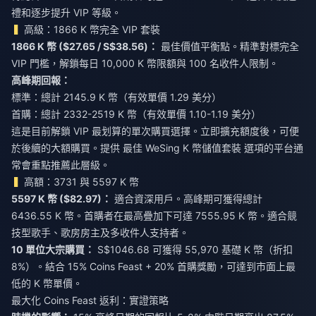
禮和逐步提升 VIP 等級。
高級：1866 K 幣完全 VIP 套裝
1866 K 幣 ($27.65 / S$38.56)：
最佳價值平衡點。精準對標完全
VIP 門檻，解鎖每日 10,000 K 幣限額與 100 名收件人限制。
高峰期回報：
標準：總計 2145.9 K 幣（有效單價 1.29 美分）
首購：總計 2332-2519 K 幣（有效單價 1.10-1.19 美分）
這是目前解鎖 VIP 最划算的單次購買選擇。立即擴充額度後，可便
於後續的大額購買。提供
最佳 WeSing K 幣儲值套裝
選項的平台通
常會重點推薦此層級。
高額：3731 與 5597 K 幣
5597 K 幣 ($82.97)：
適合資深用戶。高峰期可獲得總計
6436.55 K 幣。首購者在最高疊加下可達 7555.95 K 幣。適合競
技型歌手、歌房房主及多收件人支持者。
10 單位大宗購買：
S$1046.68 可獲得 55,970 基礎 K 幣（折扣
8%）。結合 15% Coins Feast + 20% 首購獎勵，可達到市面上最
低的 K 幣單價。
最大化 Coins Feast 返利：實證策略