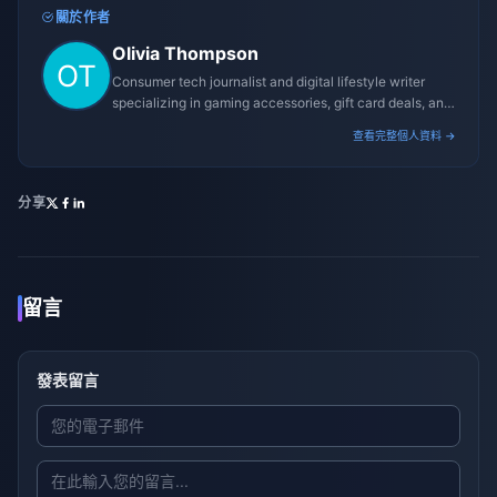
關於作者
Olivia Thompson
Consumer tech journalist and digital lifestyle writer
specializing in gaming accessories, gift card deals, and
platform reviews.
查看完整個人資料 →
分享
留言
發表留言