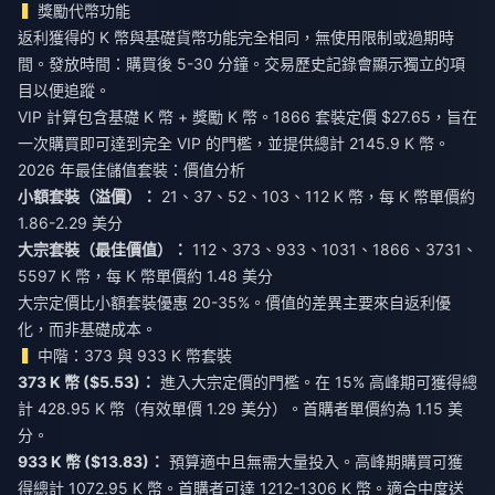
獎勵代幣功能
返利獲得的 K 幣與基礎貨幣功能完全相同，無使用限制或過期時
間。發放時間：購買後 5-30 分鐘。交易歷史記錄會顯示獨立的項
目以便追蹤。
VIP 計算包含基礎 K 幣 + 獎勵 K 幣。1866 套裝定價 $27.65，旨在
一次購買即可達到完全 VIP 的門檻，並提供總計 2145.9 K 幣。
2026 年最佳儲值套裝：價值分析
小額套裝（溢價）：
21、37、52、103、112 K 幣，每 K 幣單價約
大宗套裝（最佳價值）：
112、373、933、1031、1866、3731、
5597 K 幣，每 K 幣單價約 1.48 美分
大宗定價比小額套裝優惠 20-35%。價值的差異主要來自返利優
化，而非基礎成本。
中階：373 與 933 K 幣套裝
373 K 幣 ($5.53)：
進入大宗定價的門檻。在 15% 高峰期可獲得總
計 428.95 K 幣（有效單價 1.29 美分）。首購者單價約為 1.15 美
分。
933 K 幣 ($13.83)：
預算適中且無需大量投入。高峰期購買可獲
得總計 1072.95 K 幣。首購者可達 1212-1306 K 幣。適合中度送