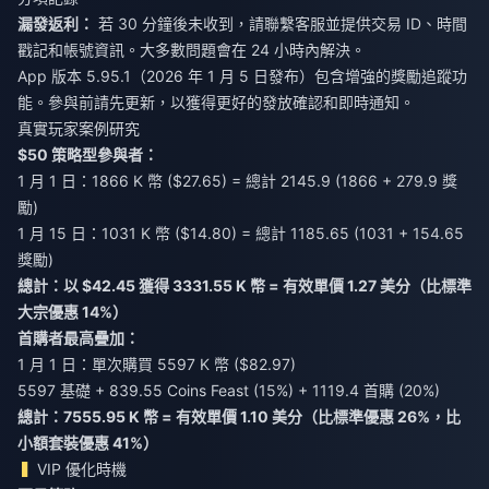
漏發返利：
若 30 分鐘後未收到，請聯繫客服並提供交易 ID、時間
戳記和帳號資訊。大多數問題會在 24 小時內解決。
App 版本 5.95.1（2026 年 1 月 5 日發布）包含增強的獎勵追蹤功
能。參與前請先更新，以獲得更好的發放確認和即時通知。
真實玩家案例研究
$50 策略型參與者：
1 月 1 日：1866 K 幣 ($27.65) = 總計 2145.9 (1866 + 279.9 獎
勵)
1 月 15 日：1031 K 幣 ($14.80) = 總計 1185.65 (1031 + 154.65
獎勵)
總計：以 $42.45 獲得 3331.55 K 幣 = 有效單價 1.27 美分（比標準
大宗優惠 14%）
首購者最高疊加：
1 月 1 日：單次購買 5597 K 幣 ($82.97)
5597 基礎 + 839.55 Coins Feast (15%) + 1119.4 首購 (20%)
總計：7555.95 K 幣 = 有效單價 1.10 美分（比標準優惠 26%，比
小額套裝優惠 41%）
VIP 優化時機