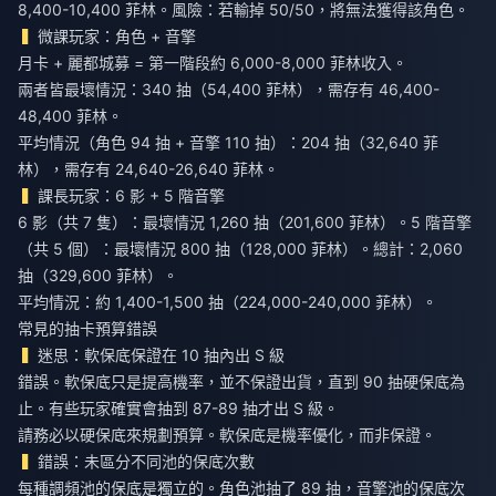
8,400-10,400 菲林。風險：若輸掉 50/50，將無法獲得該角色。
微課玩家：角色 + 音擎
月卡 + 麗都城募 = 第一階段約 6,000-8,000 菲林收入。
兩者皆最壞情況：340 抽（54,400 菲林），需存有 46,400-
48,400 菲林。
平均情況（角色 94 抽 + 音擎 110 抽）：204 抽（32,640 菲
林），需存有 24,640-26,640 菲林。
課長玩家：6 影 + 5 階音擎
6 影（共 7 隻）：最壞情況 1,260 抽（201,600 菲林）。5 階音擎
（共 5 個）：最壞情況 800 抽（128,000 菲林）。總計：2,060
抽（329,600 菲林）。
平均情況：約 1,400-1,500 抽（224,000-240,000 菲林）。
常見的抽卡預算錯誤
迷思：軟保底保證在 10 抽內出 S 級
錯誤。軟保底只是提高機率，並不保證出貨，直到 90 抽硬保底為
止。有些玩家確實會抽到 87-89 抽才出 S 級。
請務必以硬保底來規劃預算。軟保底是機率優化，而非保證。
錯誤：未區分不同池的保底次數
每種調頻池的保底是獨立的。角色池抽了 89 抽，音擎池的保底次