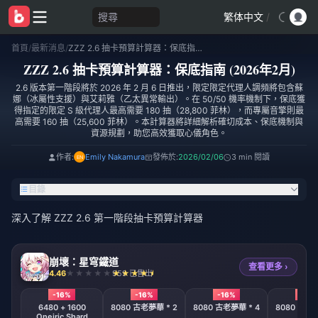
搜尋
繁体中文
/
首頁
/
最新消息
/
ZZZ 2.6 抽卡預算計算器：保底指南 (2026年2月)
ZZZ 2.6 抽卡預算計算器：保底指南 (2026年2月)
2.6 版本第一階段將於 2026 年 2 月 6 日推出，限定限定代理人調頻將包含蘇
娜（冰屬性支援）與艾莉雅（乙太異常輸出）。在 50/50 機率機制下，保底獲
得指定的限定 S 級代理人最高需要 180 抽（28,800 菲林），而專屬音擎則最
高需要 160 抽（25,600 菲林）。本計算器將詳細解析確切成本、保底機制與
資源規劃，助您高效獲取心儀角色。
作者:
Emily Nakamura
發佈於:
2026/02/06
3 min 閱讀
目錄
深入了解 ZZZ 2.6 第一階段抽卡預算計算器
崩壞：星穹鐵道
查看更多 ›
4.46
959 已售出
-16%
-16%
-16%
-16%
6480 + 1600
8080 古老夢華 * 2
8080 古老夢華 * 4
8080 古老夢
Oneiric Shard