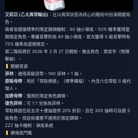
艾莉亞 (乙太異常輸出)
：在以異常狀態為核心的戰術中扮演關鍵角
色。
兩者皆遵循標準的限定調頻機制：90 抽小保底，50% 機率獲得當
期限定角色。專屬音擎則為 80 抽小保底，首次獲得 S 級音擎時有
75% 機率為當期限定。
第二階段將於 2026 年 2 月 27 日開始，推出角色：南宮宇（物理
擊破）。
關鍵資源
菲林
：通用高級貨幣。160 菲林 = 1 抽。
原裝母帶
：用於「常駐頻道」（標準橫幅），內含六位常駐 S 級代
理人。
加密母帶
：僅用於限定角色調頻。
復色菲林
：可 1:1 兌換為菲林。
常駐頻道在前五次十連抽提供 20% 折扣，且在 300 抽時可自選 S
級角色，但這些優惠不適用於限定調頻。
ZZZ 抽卡機制：保底系統
硬保底門檻