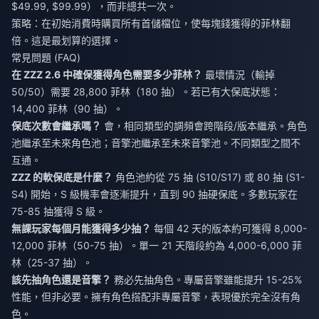
$49.99, $99.99），而非總共一次。
策略：在初始消費時購買所有首儲檔位，使每塊錢獲得的菲林翻
倍。這是最划算的選擇。
常見問題 (FAQ)
在 ZZZ 2.6 中確保獲得角色需要多少菲林？
最壞情況（輸掉
50/50）需要 28,800 菲林（180 抽）。若已有大保底狀態：
14,400 菲林（90 抽）。
保底次數會繼承嗎？
會，相同類型的調頻會跨階段/版本繼承。角色
池繼承至未來角色池；音擎池繼承至未來音擎池。不同類型之間不
互通。
ZZZ 的軟保底是什麼？
角色池約從 75 抽 (S10/S17) 或 80 抽 (S1-
S4) 開始，S 級機率會逐漸提升，直到 90 抽硬保底。多數玩家在
75-85 抽獲得 S 級。
無課玩家每個月能獲得多少抽？
每個 42 天的版本約可獲得 8,000-
12,000 菲林（50-75 抽）。單一 21 天階段約為 4,000-6,000 菲
林（25-37 抽）。
該先抽角色還是音擎？
務必先抽角色。專屬音擎雖能提升 15-25%
性能，但非必要。擁有角色搭配非專屬音擎，表現優於完全沒有角
色。