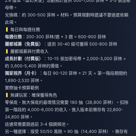
2.6 版本「虛幻天使」活動預計提供 500-1,000 菲林 + 3-5 張加密
母帶。
兌換碼：約 300-500 菲林 + 材料。預算規劃時建議不要過度依賴
此項。
每日與每週任務
每週任務
：200-300 菲林/週 × 3 週 = 600-900 菲林
麗都城募（免費版）
：達到 30-40 級可獲得 500-800 菲林
麗都城募與付費收入
成長計劃（付費版）
：10-15 張加密母帶 + 2,000-3,000 菲林 =
約 3,600-5,400 菲林的價值。
獨家視界（月卡）
：每日 90-120 菲林 × 21 天 = 第一階段期間約
1,890-2,520 菲林。
實際抽卡預算範例
無課玩家：確保獲得角色
零保底、無大保底的最壞情況需要 180 抽（28,800 菲林）。扣除
第一階段約 4,000-6,000 的收入，進入版本前需存有 22,800-
24,800 菲林。
這通常需要跳過前 3-4 個調頻池。
另一種選擇：接受 50/50 風險 = 90 抽（14,400 菲林），需存有