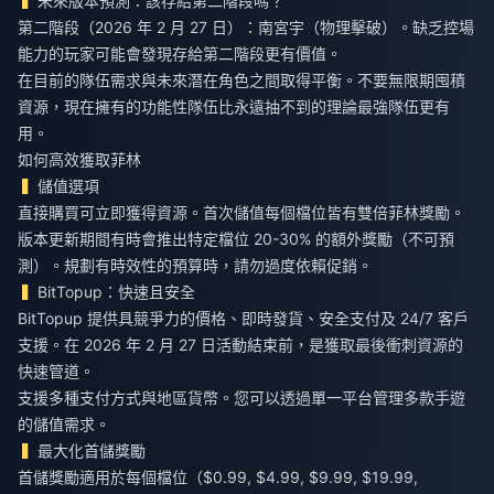
未來版本預測：該存給第二階段嗎？
第二階段（2026 年 2 月 27 日）：南宮宇（物理擊破）。缺乏控場
能力的玩家可能會發現存給第二階段更有價值。
在目前的隊伍需求與未來潛在角色之間取得平衡。不要無限期囤積
資源，現在擁有的功能性隊伍比永遠抽不到的理論最強隊伍更有
用。
如何高效獲取菲林
儲值選項
直接購買可立即獲得資源。首次儲值每個檔位皆有雙倍菲林獎勵。
版本更新期間有時會推出特定檔位 20-30% 的額外獎勵（不可預
測）。規劃有時效性的預算時，請勿過度依賴促銷。
BitTopup：快速且安全
BitTopup 提供具競爭力的價格、即時發貨、安全支付及 24/7 客戶
支援。在 2026 年 2 月 27 日活動結束前，是獲取最後衝刺資源的
快速管道。
支援多種支付方式與地區貨幣。您可以透過單一平台管理多款手遊
的儲值需求。
最大化首儲獎勵
首儲獎勵適用於每個檔位（$0.99, $4.99, $9.99, $19.99,