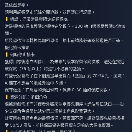
數依然是零。
請利用調頻歷史記錄分開追蹤，並建議自行記錄。
錯誤：混淆常駐與限定調頻保底
常駐頻道的保底與限定頻道完全獨立。300 抽自選獎勵與限定池無
關。
原裝母帶無法轉換為加密母帶。抽卡前請務必確認頻道是否正確。
優化抽卡策略
何時停止抽卡
獲得目標後應立即停止，為未來的版本保留保底次數。避免在接近
軟保底（75 抽以上）時進行不必要的墊抽。
有些玩家會為了在下個池提早出貨而「墊抽」到 70-74 抽。風險：
可能在不想要的池意外抽中 S 級。
保守做法：在想要的池出現前，保持 0-30 抽的保底次數。
資源分配：多個角色
根據遊戲需求而非僅看外觀來決定優先順序。評估隊伍缺口——缺
少支援角色通常比缺少第三個輸出角色影響更大。
計算所有目標角色的最壞情況。若資源不足，請對低優先級目標接
受 50/50 風險，並確保高優先級目標有足夠的大保底資源。