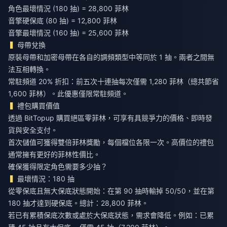
角色最壞情況 (180 抽) = 28,800 菲林
音擎硬保底 (80 抽) = 12,800 菲林
音擎最壞情況 (160 抽) = 25,600 菲林
母帶兌換
原裝母帶和加密母帶在各自的調頻類型中等同於 1 抽。兩者之間無
法互相轉換。
常駐頻道 20% 折扣：前五次十連抽每次僅需 1,280 菲林（總共節省
1,600 菲林）。此優惠僅限常駐頻道。
禮包購買價值
透過 BitTopup
購買絕區零菲林
，可享有具競爭力的價格、即時發
貨與安全支付。
首次儲值可獲得雙倍菲林獎勵，每個檔位各限一次。高價位的禮包
通常擁有更好的菲林性價比。
確保獲得限定角色需要多少抽？
最壞情況：180 抽
從零保底且無大保底狀態開始：在第 90 抽時輸掉 50/50，並在第
180 抽才達到硬保底。總計：28,800 菲林。
若已有累積保底次數或處於大保底狀態，需求會降低。例如：已累