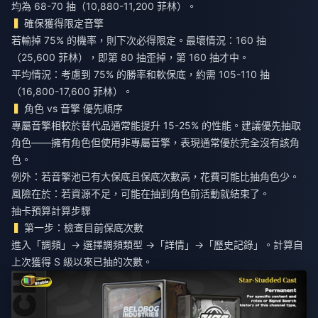
均為 68-70 抽（10,880-11,200 菲林）。
確保獲得限定音擎
若輸掉 75% 的機率，則下次必得限定。最壞情況：160 抽
（25,600 菲林），即第 80 抽歪掉，第 160 抽才中。
平均情況：考慮到 75% 的勝率和軟保底，約需 105-110 抽
（16,800-17,600 菲林）。
角色 vs 音擎 優先順序
專屬音擎相較於替代品通常能提升 15-25% 的性能。建議優先抽取
角色——擁有角色但使用非專屬音擎，表現通常優於完全沒有該角
色。
例外：若音擎池已有大保底且保底次數高，花費可能比抽角色少。
風險在於：若資源不足，可能在抽到角色前活動就結束了。
抽卡預算計算步驟
第一步：檢查目前保底次數
進入「調頻」→ 選擇調頻類型 →「詳情」→「歷史記錄」。計算自
上次獲得 S 級以來已抽的次數。