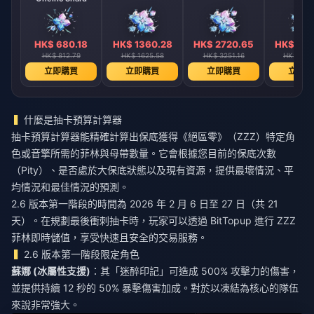
HK$ 680.18
HK$ 1360.28
HK$ 2720.65
HK$ 544
HK$ 812.79
HK$ 1625.58
HK$ 3251.16
HK$ 650
立即購買
立即購買
立即購買
立即購
什麼是抽卡預算計算器
抽卡預算計算器能精確計算出保底獲得《絕區零》（ZZZ）特定角
色或音擎所需的菲林與母帶數量。它會根據您目前的保底次數
（Pity）、是否處於大保底狀態以及現有資源，提供最壞情況、平
均情況和最佳情況的預測。
2.6 版本第一階段的時間為 2026 年 2 月 6 日至 27 日（共 21
天）。在規劃最後衝刺抽卡時，玩家可以透過 BitTopup 進行
ZZZ
菲林即時儲值
，享受快速且安全的交易服務。
2.6 版本第一階段限定角色
蘇娜 (冰屬性支援)
：其「迷醉印記」可造成 500% 攻擊力的傷害，
並提供持續 12 秒的 50% 暴擊傷害加成。對於以凍結為核心的隊伍
來說非常強大。