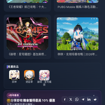
《王者榮耀》妲己攻略：十大技
PUBG Mobile 蜘蛛人聯名活動攻
巧 | 2026年8月
略與技巧 | 2026年8月
《崩壞：星穹鐵道》基加美修最
秧秧・玄翎培養攻略 | 2026年8
佳培養指南 | 2026年8月
月
推薦商品
原神
絕區零
崩壞：星穹鐵
道
限時優惠
分享即有機會獲得最高 10% 優惠
分享以解鎖幸運大轉盤。