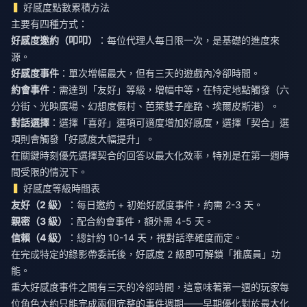
好感度點數累積方法
主要有四種方式：
好感度邀約（叩叩）
：每位代理人每日限一次，是基礎的進度來
源。
好感度事件
：單次增幅最大，但有三天的遊戲內冷卻時間。
約會事件
：需達到「友好」等級，增幅中等，在特定地點觸發（六
分街、光映廣場、幻想度假村、芭萊雙子座路、埃爾皮斯港）。
對話選擇
：選擇「喜好」選項可適度增加好感度，選擇「契合」選
項則會觸發「好感度大幅提升」。
在關鍵時刻優先選擇契合的回答以最大化效率，特別是在第一週時
間受限的情況下。
好感度等級時間表
友好（2 級）
：每日邀約 + 初始好感度事件，約需 2-3 天。
親密（3 級）
：配合約會事件，額外需 4-5 天。
信賴（4 級）
：總計約 10-14 天，視對話準確度而定。
在完成特定的錄影帶委託後，好感度 2 級即可解鎖「推廣員」功
能。
重大好感度事件之間有三天的冷卻時間，這意味著第一週的玩家每
位角色大約只能完成兩個完整的事件週期——早期優化對於最大化