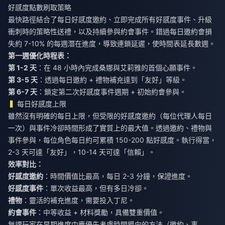
好感度點數刷取策略
最快路徑結合了每日好感度邀約、立即完成所有好感度事件、升級
衝刺時的策略性送禮，以及持續參與約會事件。錯過每日邀約會損
失約 7-10% 的每週潛在進度，導致連鎖延遲，使時間表延長數週。
第一週優化時程表：
第 1-2 天
：在 48 小時內完成桑娜與艾莉雅的首個心願事件。
第 3-5 天
：透過每日邀約 + 禮物補充達到「友好」等級。
第 6-7 天
：鎖定第二次好感度事件週期 + 初始約會參與。
每日好感度上限
雖然沒有明確的每日上限，但受限的好感度邀約（每位代理人每日
一次）與事件冷卻時間形成了實質上的最大值。透過邀約、禮物與
事件參與，每位角色每日約可累積 150-200 點好感度。執行得當，
2-3 天可達「友好」，10-14 天可達「信賴」。
效率對比：
好感度邀約
：時間價值比最高，每日 2-3 分鐘，保證進度。
好感度事件
：單次收益最高，但有多日冷卻。
禮物
：靈活的補充進度，需要投入丁尼。
約會事件
：中等收益 + 材料獎勵，具備雙重價值。
無課玩家在早期進度中應優先考慮時間導向的方法（邀約、事