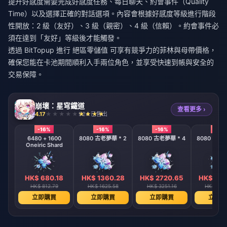
提升好感度需要完成好感度任務、每日聊天、約會事件（Quality
Time）以及選擇正確的對話選項。內容會根據好感度等級進行階段
性開放：2 級（友好）、3 級（親密）、4 級（信賴）。約會事件必
須在達到「友好」等級後才能觸發。
透過 BitTopup 進行
絕區零儲值
可享有競爭力的菲林與母帶價格，
確保您能在卡池期間順利入手兩位角色，並享受快速到帳與安全的
交易保障。
崩壞：星穹鐵道
查看更多 ›
4.17
924 已售出
-16%
-16%
-16%
-16%
6480 + 1600
8080 古老夢華 * 2
8080 古老夢華 * 4
8080 古老夢
Oneiric Shard
HK$ 680.18
HK$ 1360.28
HK$ 2720.65
HK$ 544
HK$ 812.79
HK$ 1625.58
HK$ 3251.16
HK$ 650
立即購買
立即購買
立即購買
立即購