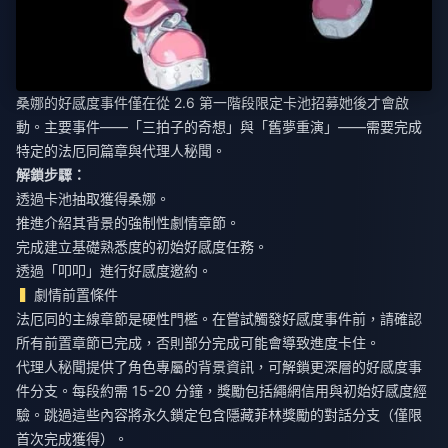
桑娜的好感度事件僅在從 2.6 第一階段限定卡池招募她後才會啟
動。主要事件——「三拍子的奇想」與「舊夢重演」——需要完成
特定的法厄同篇章與代理人秘聞。
解鎖步驟：
透過卡池抽取獲得桑娜。
推進介紹其背景的強制性劇情章節。
完成建立基礎熟悉度的初始好感度任務。
透過「叩叩」進行好感度邀約。
劇情前置條件
法厄同的主線章節是硬性門檻。在嘗試觸發好感度事件前，請確認
所有前置章節已完成，否則部分完成可能會導致進度卡住。
代理人秘聞提供了角色專屬的背景資訊，可解鎖更深層的好感度事
件分支。每段約需 15-20 分鐘，獎勵包括繩網信用與初始好感度經
驗。跳過這些內容將永久鎖定包含隱藏菲林獎勵的對話分支（僅限
首次完成獲得）。