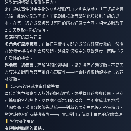
這對無課帳號來說價值巨大。
來自趣味事件與金手指的材料獎勵可加速角色培養。「正式調查員
記錄」能減少刷取需求，丁尼則能抵銷音擎強化與技能升級的成
本。在第一週完成桑娜與艾莉雅的所有好感度內容，相當於賺取了
2-3 天刷取材料的價值。
資深繩匠的高階建議
多角色好感度管理
：在每日重置後立即完成所有好感度邀約，然後
在遊戲空檔檢查約會觸發器。這能確保穩定的基礎進度，同時捕捉
自發性的機會。
避免第一週錯誤
：理解時間冷卻機制，優先處理首通獎勵。不要因
為專注於戰鬥內容而推遲心願事件——這會錯過資助額外抽卡的菲
林獎勵。
為未來的好感度事件做準備
每位新角色都會引入額外的好感度條，競爭每日的參與時間。建立
可擴展的例行程序，以適應不斷增加的陣容，而不會成比例地增加
時間負擔。採用分級優先系統——對新的限定角色投入密集精力，
對常駐陣容維持基礎參與——可實現對 15 位以上角色的永續管理。
資源優化策略
有限遊戲時間的重點：