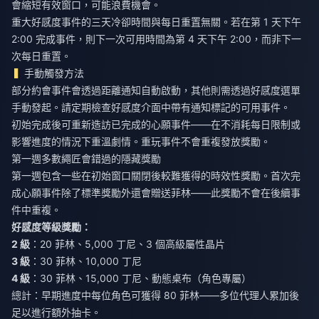
會縮短有效窗口，可能浪費機會。
重大好感度事件的三天冷卻時間與每日重置無關。若在第 1 天下午
2:00 完成事件，則下一次可用時間為第 4 天下午 2:00，而非下一
次每日重置。
手動觸發方法
部分約會事件會透過距離通知自動啟動，其他則需透過好感度選單
手動發起。請定期檢查好感度介面中帶有通知標記的可用事件。
初始完成後可重新造訪已完成的心願事件——在不消耗每日限制或
影響進度的情況下重溫劇情。重玩事件不會重複發放獎勵。
第一週多數繩匠會錯過的隱藏獎勵
第一週包含一些在初始窗口關閉後較難獲得的時效性獎勵。首次完
成心願事件除了標準獎勵外還會贈送菲林——此獎勵不會在後續事
件中重複。
好感度等級獎勵：
2 級
：20 菲林、5,000 丁尼、3 個高級屬性晶片
3 級
：30 菲林、10,000 丁尼
4 級
：30 菲林、15,000 丁尼、動態桌布（角色專屬）
總計：早期進度中每位角色可獲得 80 菲林——多位代理人累加後
足以進行額外抽卡。