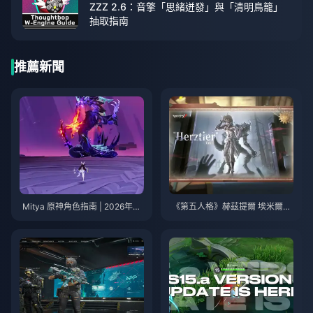
ZZZ 2.6：音擎「思緒迸發」與「清明鳥籠」
抽取指南
推薦新聞
Mitya 原神角色指南 | 2026年8
《第五人格》赫茲提爾 埃米爾技
月
能指南 | 2026年8月