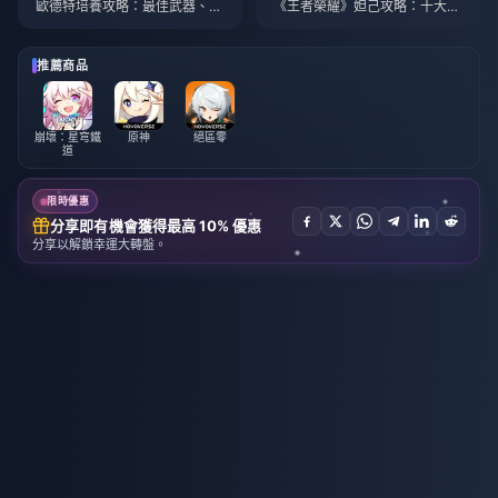
歐德特培養攻略：最佳武器、聖
《王者榮耀》妲己攻略：十大技
遺物與隊伍搭配 | 2026年8月
巧 | 2026年8月
推薦商品
崩壞：星穹鐵
原神
絕區零
道
限時優惠
分享即有機會獲得最高 10% 優惠
分享以解鎖幸運大轉盤。