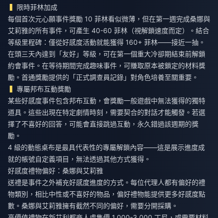
限時菲林加成
每個首次元心願事件獎勵 10 菲林看似微薄，但在第一週完成桑娜與
艾莉雅的所有事件，可產生 40-60 菲林（視解鎖速度而定）。結合
等級里程碑：僅從好感度活動就能獲得 160+ 菲林——接近一抽。
在頭三天內達到「友好」等級，可在第一個重大冷卻期結束前解鎖
約會事件。在等待期間完成趣味事件，可賺取原本被鎖定的材料獎
勵。首通獎勵提供的「正式調查員記錄」對角色培養至關重要。
專屬邦布互動獎勵
某些好感度事件包含邦布互動，會獎勵一般遊戲中無法獲得的獨特
道具。這些出現在特定劇情時刻，需要契合的對話才能觸發。若選
擇了不喜好的回答，可能會直接跳過互動，永久錯過該週期的獎
勵。
4 級的動態桌布是最具代表性的專屬解鎖內容——這是展示進度成
就的帳號自定義項目，無法透過其他方式獲得。
好感度禮物偏好：桑娜與艾莉雅
送禮是事件之外補充好感度進度的方式。每位代理人都有偏好的禮
物類別，相比中性或不喜好的物品，偏好禮物能提供更多好感度點
數。桑娜與艾莉雅擁有截然不同的偏好，需要分開採購。
高價值禮物在新艾利都商人處售價 1,000-3,000 丁尼，或需要材料