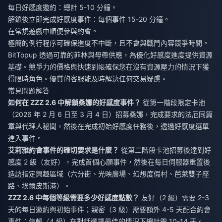
每日好感度邀約：總計 5-10 分鐘。
解鎖後立即完成好感度事件：每個事件 15-20 分鐘。
在常規遊戲中順便參與約會。
極簡的例行程序可確保進度不中斷，且不會與戰鬥內容競爭時間。
BitTopup 透過可靠的菲林與母帶供應，為優化好感度進度提供資源
基礎。競爭力的價格與快速到帳確保您在沒有資源壓力的情況下獲
得限時角色。優質的客服能及時解決任何交易疑慮。
常見問題解答
如何在 ZZZ 2.6 中解鎖桑娜的好感度事件？
從第一階段限定卡池
（2026 年 2 月 6 日至 3 月 4 日）招募桑娜，完成要求的法厄同篇
章與代理人秘聞，然後在完成初始好感度任務後，透過好感度選單
進入事件。
艾莉雅約會事件的確切要求是什麼？
從第二階段卡池招募後達到好
感度 2 級（友好），完成首個心願事件，然後在每日伺服器重置後
造訪指定興趣區域（六分街、光映廣場、幻想度假村、芭萊雙子座
路、埃爾皮斯港）。
ZZZ 2.6 中每個等級需要多少好感度點數？
友好（2 級）需要 2-3
天的每日邀約與初始事件；親密（3 級）需要額外 4-5 天配合約會
事件；信賴（4 級）在對話選擇最佳的情況下總計需 10-14 天。