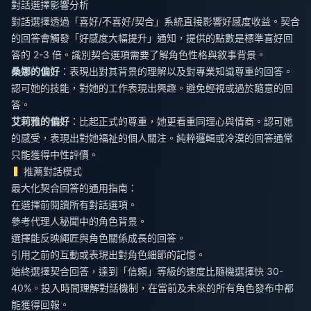
對話選擇影響分析
對話選擇透過「喜好/不喜好/契合」系統直接影響好感度收益。契合
的回答會觸發「好感度大幅提升」通知，提供的點數是標準喜好回
答的 2-3 倍。識別契合選項需要了解角色性格與敘事背景。
桑娜的偏好
：表現出對其背景的理解以及對專業知識尊重的回答。
認可她的技能，對她的工作表現出興趣。避免輕視或過於隨意的回
答。
艾莉雅的偏好
：比起正式的尊重，她更看重同理心與情商。認可她
的感受，表現出對她福祉的個人關注。純粹邏輯或冷漠的回答通常
只能獲得中性評價。
推薦對話模式
最大化契合回答的通用指南：
在選擇前閱讀所有對話選項。
參考代理人秘聞中的角色背景。
選擇能反映繩匠與角色關係成長的回答。
引用之前的互動或表現出對角色細節的記憶。
始終選擇契合回答，達到「信賴」等級的速度比隨機選擇快 30-
40%。投入時間理解對話機制，在當前及未來的所有角色發布中都
能獲得回報。