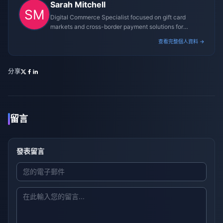
Sarah Mitchell
Digital Commerce Specialist focused on gift card
markets and cross-border payment solutions for
gaming platforms.
查看完整個人資料 →
分享
留言
發表留言