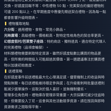
交換。好感度回報不等：中性禮物 50 點，完美契合的偏好禮物則
可達 200 點以上。在早期進度中應優先贈送契合禮物，因為每一點
都會影響升級時間表。
禮物獲取地點
六分街
：通用禮物、食物、常見小飾品。
光映廣場
：高級禮物，價格較高，對特定性格角色的契合率更高。
幻想度假村/芭萊雙子座路
：特約商店、獨特道具，適合特定代理人
的完美禮物（品項會輪替）。
材料類禮物需要刷取特定資源。雖然好感度點數比購買的物品更
高，但所需的時間投入可能超過其價值。第一週建議專注於購買禮
物以加速初始進度。
送禮策略
在好感度事件前送禮能最大化心理滿足感，儘管機制上的收益與時
間點無關。每日送禮能維持穩定參與感；在升級衝刺時批量送禮則
能減少選單操作。這取決於個人喜好，並無機制優劣。
管理多位角色時，禮物庫存管理非常重要。大宗採購可減少往返時
間，但需要投入丁尼，這會與其他活動競爭資源。請在囤貨與即時
資源需求之間取得平衡。