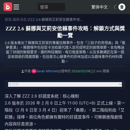
搜尋
繁体中文
/
首頁
/
最新消息
/
ZZZ 2.6 蘇娜與艾莉安信賴事件攻略：解鎖方式與獎勵一覽
ZZZ 2.6 蘇娜與艾莉安信賴事件攻略：解鎖方式與獎
勵一覽
2.6 版本推出了蘇娜與艾莉安的專屬信賴事件，包含「三拍子的奇想曲」與「舊
夢重演」。解鎖條件包括從卡池招募代理人並完成特定的劇情章節。本攻略涵
蓋了詳細的解鎖要求、邀約時段機制、每日進度策略，以及多數繩匠在第一週
容易錯過的隱藏獎勵，包括首次心願事件的菲林加成以及趣味事件的材料獎
勵。
作者:
Sarah Mitchell
發佈於:
2026/02/06
2 min 閱讀
目錄
深入了解 ZZZ 2.6 好感度系統：核心機制
2.6 版本於 2026 年 2 月 6 日上午 11:00 (UTC+8) 正式上線，第一
階段（2 月 6 日至 3 月 4 日）迎來了「桑娜」，第二階段則由「艾
莉雅」接棒。兩位角色都擁有獨特的好感度事件，可解鎖進階劇情
內容與珍貴資源。