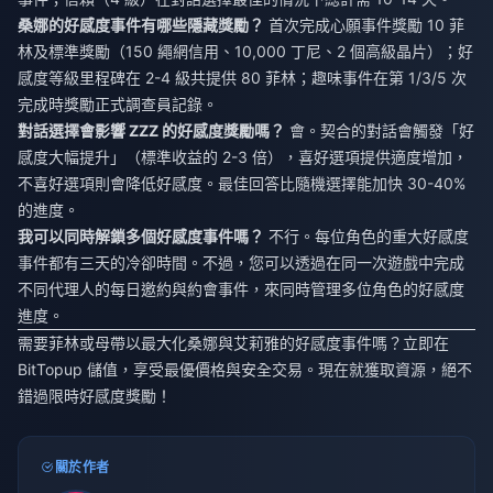
桑娜的好感度事件有哪些隱藏獎勵？
首次完成心願事件獎勵 10 菲
林及標準獎勵（150 繩網信用、10,000 丁尼、2 個高級晶片）；好
感度等級里程碑在 2-4 級共提供 80 菲林；趣味事件在第 1/3/5 次
完成時獎勵正式調查員記錄。
對話選擇會影響 ZZZ 的好感度獎勵嗎？
會。契合的對話會觸發「好
感度大幅提升」（標準收益的 2-3 倍），喜好選項提供適度增加，
不喜好選項則會降低好感度。最佳回答比隨機選擇能加快 30-40%
的進度。
我可以同時解鎖多個好感度事件嗎？
不行。每位角色的重大好感度
事件都有三天的冷卻時間。不過，您可以透過在同一次遊戲中完成
不同代理人的每日邀約與約會事件，來同時管理多位角色的好感度
進度。
需要菲林或母帶以最大化桑娜與艾莉雅的好感度事件嗎？立即在
BitTopup 儲值，享受最優價格與安全交易。現在就獲取資源，絕不
錯過限時好感度獎勵！
關於作者