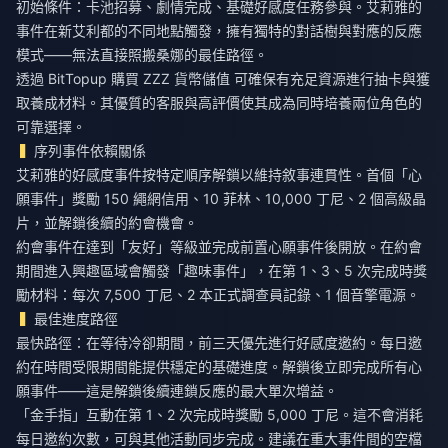
初始條件：卡池招募、劇情完成、基礎好感度任務參與。艾莉雅的
事件在新艾利都的不同地點觸發，擁有獨特的對話樹與對應的反應
模式——無法直接照搬桑娜的最佳路徑。
透過 BitTopup
購買 ZZZ 貨幣儲值
可確保有充足資源進行抽卡與獲
取養成材料。其優質的客服與高評價使其成為同時培養兩位角色的
可靠選擇。
序列事件依賴關係
艾莉雅的好感度事件按特定順序解鎖以維持敘事連貫性。首個「心
願事件」獎勵 150 繩網信用、10 菲林、10,000 丁尼、2 個高級晶
片，並解鎖後續的約會機會。
約會事件在達到「友好」等級並完成前置心願事件後開放。在約會
期間進入興趣區域會觸發「趣味事件」，在第 1、3、5 次完成時獎
勵材料：每次 7,500 丁尼、2 本正式調查員記錄、1 個音擎電源。
最佳進度路徑
最快路徑：在等待冷卻期間，前三天優先進行好感度邀約。每日邀
約在時間受限期間能提供穩定的基礎進度。解鎖後立即完成所有心
願事件——這是解鎖後續連鎖反應的最大單次增益。
「金手指」互動在第 1、2 次完成時獎勵 5,000 丁尼。這不會消耗
每日邀約次數，可與其他活動同步完成。建議在重大事件間的空檔