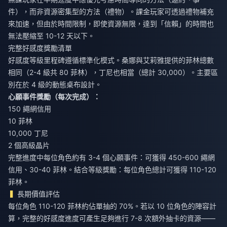
件），而非資源密集型的方法（禮物）。課金玩家可透過禮物補充
來加速，但由於時間限制，即使資源無限，達到「信賴」的時間也
無法壓縮至 10-12 天以下。
完整好感度獎勵清單
好感度等級里程碑遵循標準化模式。桑娜與艾莉雅提供的菲林總數
相同（2-4 級共 80 菲林），丁尼也相當（總計 30,000）。主要區
別在於 4 級的動態桌布設計。
心願事件獎勵（每次完成）：
150 繩網信用
10 菲林
10,000 丁尼
2 個高級晶片
完整進度中每位角色約有 3-4 個心願事件：可獲得 450-600 繩網
信用、30-40 菲林。結合等級獎勵：每位角色總計可獲得 110-120
菲林。
長期價值評估
每位角色 110-120 菲林約佔單抽的 70%。若以 10 位角色的陣容計
算，完整的好感度進度可產生足夠進行 7-8 次額外抽卡的資源——