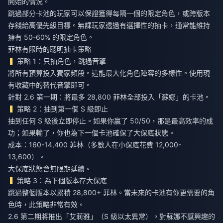
開始的情況。
跳過部分卡池的玩家可以保證獲得每隔一個的限定角色，或跨版本
存錢給高優先級目標。無課玩家透過有選擇性的抽卡，通常能維持
擁有 50-60% 的限定角色。
菲林有限時的聰明抽卡策略
策略 1：只抽角色，跳過音擎
將所有預算投入獨家頻段。這能最大化角色陣容的多樣性。使用現
有收藏中的替代音擎即可。
針對 2.6 第一期：將最多 28,800 菲林全部投入「蘇娜」的卡池。
策略 2：抽到第一個 S 級即止
抽到任何 S 級後立即停止。如果你贏了 50/50，那是最高效率的成
功；如果輸了，你也為下一個卡池確保了大保底狀態。
成本：160-14,400 菲林（多數人在小保底花費 12,000-
13,600）。
大保底狀態會無限期延續。
策略 3：為下個版本存大保底
跳過整個版本以累積 28,800+ 菲林。當未來的卡池有你更需要的角
色時，此策略非常有效。
2.6 第二期將推出「艾莉雅」（S 級以太異常）。對蘇娜不感興趣的