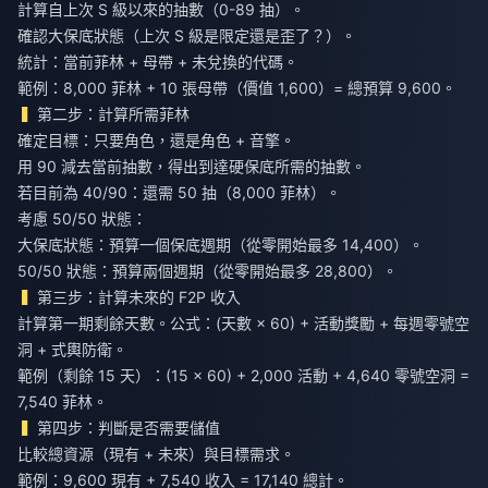
計算自上次 S 級以來的抽數（0-89 抽）。
確認大保底狀態（上次 S 級是限定還是歪了？）。
統計：當前菲林 + 母帶 + 未兌換的代碼。
範例：8,000 菲林 + 10 張母帶（價值 1,600）= 總預算 9,600。
第二步：計算所需菲林
確定目標：只要角色，還是角色 + 音擎。
用 90 減去當前抽數，得出到達硬保底所需的抽數。
若目前為 40/90：還需 50 抽（8,000 菲林）。
考慮 50/50 狀態：
大保底狀態：預算一個保底週期（從零開始最多 14,400）。
50/50 狀態：預算兩個週期（從零開始最多 28,800）。
第三步：計算未來的 F2P 收入
計算第一期剩餘天數。公式：(天數 × 60) + 活動獎勵 + 每週零號空
洞 + 式輿防衛。
範例（剩餘 15 天）：(15 × 60) + 2,000 活動 + 4,640 零號空洞 =
7,540 菲林。
第四步：判斷是否需要儲值
比較總資源（現有 + 未來）與目標需求。
範例：9,600 現有 + 7,540 收入 = 17,140 總計。