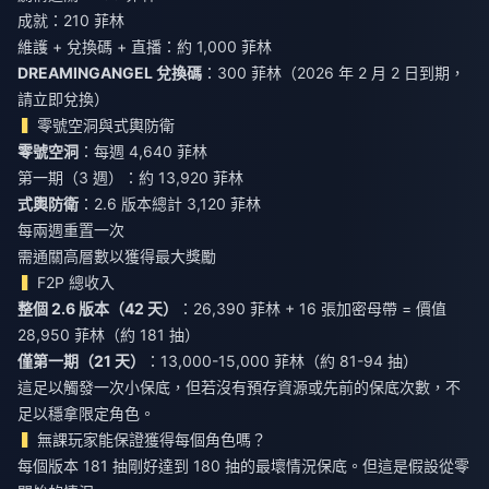
成就：210 菲林
維護 + 兌換碼 + 直播：約 1,000 菲林
DREAMINGANGEL 兌換碼
：300 菲林（2026 年 2 月 2 日到期，
請立即兌換）
零號空洞與式輿防衛
零號空洞
：每週 4,640 菲林
第一期（3 週）：約 13,920 菲林
式輿防衛
：2.6 版本總計 3,120 菲林
每兩週重置一次
需通關高層數以獲得最大獎勵
F2P 總收入
整個 2.6 版本（42 天）
：26,390 菲林 + 16 張加密母帶 = 價值
28,950 菲林（約 181 抽）
僅第一期（21 天）
：13,000-15,000 菲林（約 81-94 抽）
這足以觸發一次小保底，但若沒有預存資源或先前的保底次數，不
足以穩拿限定角色。
無課玩家能保證獲得每個角色嗎？
每個版本 181 抽剛好達到 180 抽的最壞情況保底。但這是假設從零