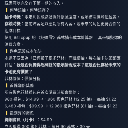
玩家可以完全存下第一期的收入。
何時該抽，何時該存？
抽卡時機
：限定角色能顯著提升帳號強度，或填補關鍵隊伍位置。
存錢時機
：當前陣容足以應對所有內容，或未來的角色更符合你的
組隊目標。
使用 BitTopup 的
《絕區零》菲林抽卡成本計算器
工具來模擬你的
消費方案。
避免沉沒成本陷阱
永遠不要因為「已經投了很多菲林」而繼續抽。每次抽卡決策都應
評估：
我是否負擔得起剩餘的最壞情況成本？這是否比存給未來的
卡池更有價值？
菲林儲值：價值分析
首儲翻倍獎勵
所有復色菲林禮包在首次購買時都會翻倍：
980 禮包：$14.99 → 1,960 復色菲林 (12.25 抽) = 每抽 $1.22
6,480 禮包：$99.99 → 12,960 復色菲林 (81 抽) = 每抽 $1.23
最划算的禮包
繩網會員（月卡）
：$4.99
立即獲得 300 復色菲林 + 每日 90 菲林 × 30 天