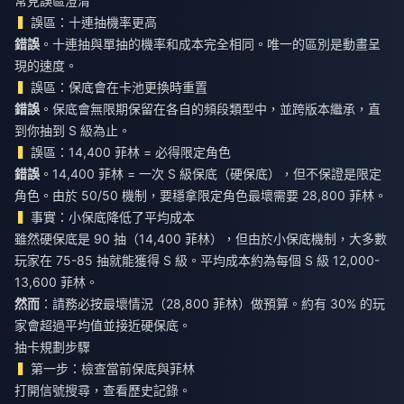
常見誤區澄清
誤區：十連抽機率更高
錯誤
。十連抽與單抽的機率和成本完全相同。唯一的區別是動畫呈
現的速度。
誤區：保底會在卡池更換時重置
錯誤
。保底會無限期保留在各自的頻段類型中，並跨版本繼承，直
到你抽到 S 級為止。
誤區：14,400 菲林 = 必得限定角色
錯誤
。14,400 菲林 = 一次 S 級保底（硬保底），但不保證是限定
角色。由於 50/50 機制，要穩拿限定角色最壞需要 28,800 菲林。
事實：小保底降低了平均成本
雖然硬保底是 90 抽（14,400 菲林），但由於小保底機制，大多數
玩家在 75-85 抽就能獲得 S 級。平均成本約為每個 S 級 12,000-
13,600 菲林。
然而
：請務必按最壞情況（28,800 菲林）做預算。約有 30% 的玩
家會超過平均值並接近硬保底。
抽卡規劃步驟
第一步：檢查當前保底與菲林
打開信號搜尋，查看歷史記錄。