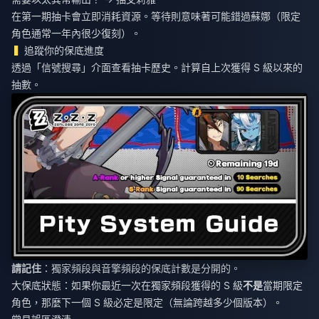
在第一期抽卡會立即消耗資源。等待則意味著可能錯過蘇娜（限定
角色通常一年內很少復刻）。
追蹤你的保底進度
透過「信號搜尋」介面查看抽卡歷史。計算自上次獲得 S 級以來的
抽數。
請記住
：獨家頻段與音擎頻段的保底計數是分開的。
大保底狀態：如果你最近一次在獨家頻段獲得的 S 級
不是
當期限定
角色，那麼下一個 S 級必定是限定（無論跨越多少個版本）。