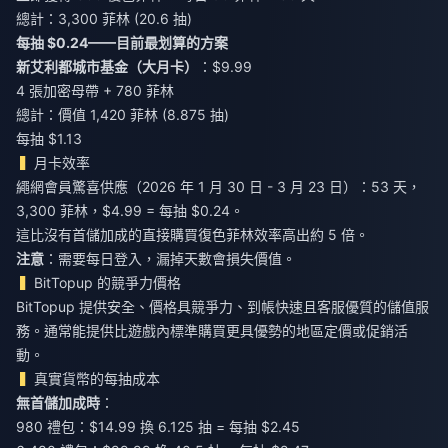
總計：3,300 菲林 (20.6 抽)
每抽 $0.24——目前最划算的方案
新艾利都城市基金（大月卡）
：$9.99
4 張加密母帶 + 780 菲林
總計：價值 1,420 菲林 (8.875 抽)
每抽 $1.13
月卡效率
繩網會員驚喜供應（2026 年 1 月 30 日 - 3 月 23 日）：53 天，
3,300 菲林，$4.99 = 每抽 $0.24。
這比沒有首儲加成的直接購買復色菲林效率高出約 5 倍。
注意
：需要每日登入，漏掉天數會損失價值。
BitTopup 的競爭力價格
BitTopup 提供安全、價格具競爭力、到帳快速且客服優質的儲值服
務。通常能提供比遊戲內標準購買更具優勢的地區定價或促銷活
動。
真實貨幣的每抽成本
無首儲加成時
：
980 禮包：$14.99 換 6.125 抽 = 每抽 $2.45