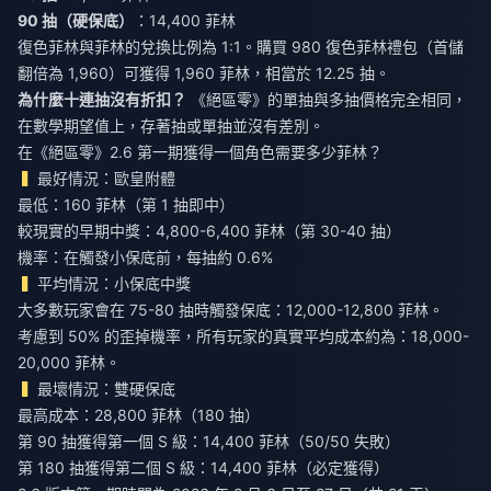
90 抽（硬保底）
：14,400 菲林
復色菲林與菲林的兌換比例為 1:1。購買 980 復色菲林禮包（首儲
翻倍為 1,960）可獲得 1,960 菲林，相當於 12.25 抽。
為什麼十連抽沒有折扣？
《絕區零》的單抽與多抽價格完全相同，
在數學期望值上，存著抽或單抽並沒有差別。
在《絕區零》2.6 第一期獲得一個角色需要多少菲林？
最好情況：歐皇附體
最低：160 菲林（第 1 抽即中）
較現實的早期中獎：4,800-6,400 菲林（第 30-40 抽）
機率：在觸發小保底前，每抽約 0.6%
平均情況：小保底中獎
大多數玩家會在 75-80 抽時觸發保底：12,000-12,800 菲林。
考慮到 50% 的歪掉機率，所有玩家的真實平均成本約為：18,000-
20,000 菲林。
最壞情況：雙硬保底
最高成本：28,800 菲林（180 抽）
第 90 抽獲得第一個 S 級：14,400 菲林（50/50 失敗）
第 180 抽獲得第二個 S 級：14,400 菲林（必定獲得）