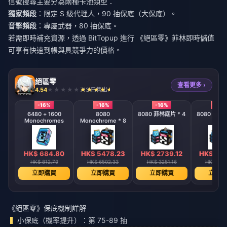
信號搜尋主要分為兩種卡池類型：
獨家頻段
：限定 S 級代理人，90 抽保底（大保底）。
音擎頻段
：專屬武器，80 抽保底。
若需即時補充資源，透過 BitTopup 進行
《絕區零》菲林即時儲值
可享有快速到帳與具競爭力的價格。
絕區零
查看更多 ›
4.54
713 已售出
-16%
-16%
-16%
-16%
6480 + 1600
8080
8080 菲林底片 * 4
8080 菲林底
Monochromes
Monochrome * 8
HK$ 684.80
HK$ 5478.23
HK$ 2739.12
HK$ 136
HK$ 812.79
HK$ 6502.33
HK$ 3251.16
HK$ 162
立即購買
立即購買
立即購買
立即購
《絕區零》保底機制詳解
小保底（機率提升）：第 75-89 抽