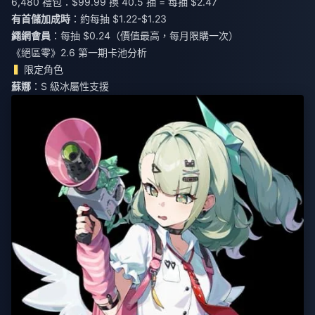
6,480 禮包：$99.99 換 40.5 抽 = 每抽 $2.47
有首儲加成時
：約每抽 $1.22-$1.23
繩網會員
：每抽 $0.24（價值最高，每月限購一次）
《絕區零》2.6 第一期卡池分析
限定角色
蘇娜
：S 級冰屬性支援