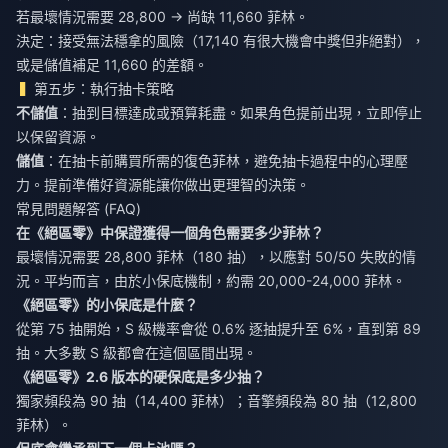
若最壞情況需要 28,800 → 尚缺 11,660 菲林。
決定：接受無法穩拿的風險（17,140 有很大機會中獎但非絕對），
或是儲值補足 11,660 的差額。
第五步：執行抽卡策略
不儲值
：抽到目標達成或預算耗盡。如果角色提前出現，立即停止
以保留資源。
儲值
：在抽卡前購買所需的復色菲林，避免抽卡過程中的心理壓
力。提前準備好資源能讓你做出更理智的決策。
常見問題解答 (FAQ)
在《絕區零》中保證獲得一個角色需要多少菲林？
最壞情況需要 28,800 菲林（180 抽），以應對 50/50 失敗的情
況。平均而言，由於小保底機制，約需 20,000-24,000 菲林。
《絕區零》的小保底是什麼？
從第 75 抽開始，S 級機率會從 0.6% 逐抽提升至 6%，直到第 89
抽。大多數 S 級都會在這個區間出現。
《絕區零》2.6 版本的硬保底是多少抽？
獨家頻段為 90 抽（14,400 菲林）；音擎頻段為 80 抽（12,800
菲林）。