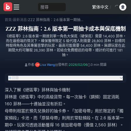
搜尋
繁体中文
/
首頁
/
最新消息
/
ZZZ 菲林指南：2.6 版本第一期抽卡成本與保底機制
ZZZ 菲林指南：2.6 版本第一期抽卡成本與保底機制
《絕區零》2.6 版本第一期達到單一角色大保底（硬保底）需要 14,400 菲林，
而在最極端的情況下，確保獲得限定 S 級代理人則需要 28,800 菲林。目標同
時取得角色及其專屬音擎的玩家，最高可能需要 54,400 菲林。無課玩家在此
期間大約可賺取 26,390 菲林，若結合免費贈送的母帶，總計約可進行 181
抽。
作者:
Lisa Wang
發佈於:
2026/02/06
3 min 閱讀
目錄
深入了解《絕區零》菲林與抽卡機制
菲林是《絕區零》中的高級貨幣。每一次抽卡（調頻）固定消耗
160 菲林——十連抽並沒有折扣。
母帶則相當於預先兌換好的抽卡券。「加密母帶」用於限定的「獨
家頻段」卡池，而「原裝母帶」則用於常駐頻段。在 2.6 版本第一
期中，玩家可透過活動獲得 16 張加密母帶（價值 2,560 菲林）。