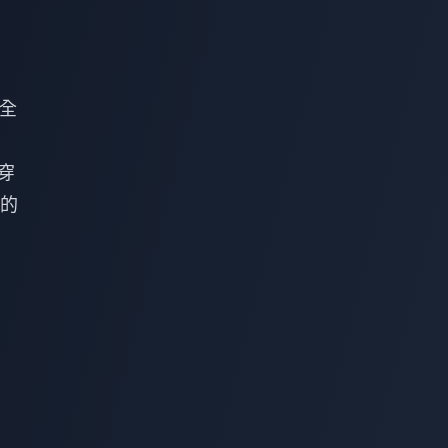
完全
穿
的