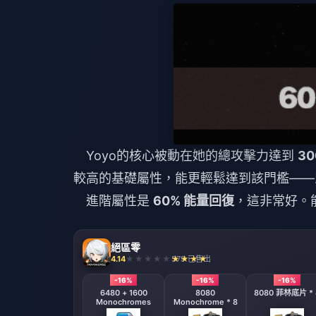
Yoyo的核心被動在她的總攻擊力達到
3
較高的基礎屬性，能更輕鬆達到該門檻——
進階屬性是
60% 能量回復
，這非常好。
絕區零
4.14
579 已售出
-16%
-16%
-16%
6480 + 1600
8080
8080 菲林底片 * 
Monochromes
Monochrome * 8