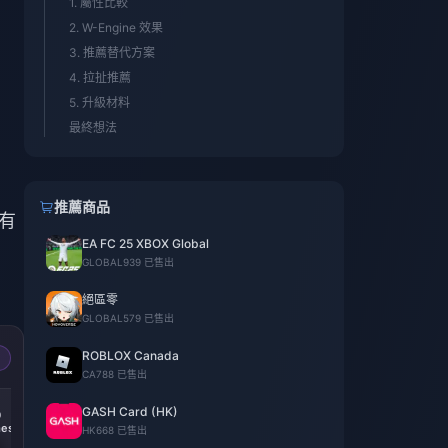
1. 屬性比較
2. W-Engine 效果
3. 推薦替代方案
4. 拉扯推薦
5. 升級材料
最終想法
推薦商品
擁有
EA FC 25 XBOX Global
GLOBAL
939 已售出
絕區零
GLOBAL
579 已售出
ROBLOX Canada
CA
788 已售出
-14%
-15%
GASH Card (HK)
0
300 + 30
60 Monochromes
es
Monochromes
HK
668 已售出