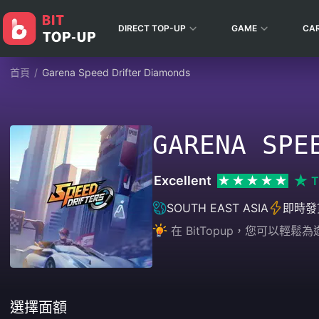
DIRECT TOP-UP
GAME
CA
首頁
/
Garena Speed Drifter Diamonds
GARENA SPE
Excellent
T
SOUTH EAST ASIA
即時發
在 BitTopup，您可以
選擇面額