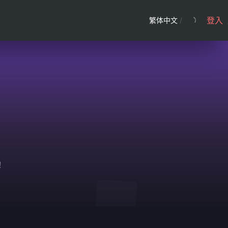
登入
繁体中文
/
！