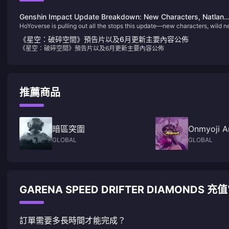
Genshin Impact Update Breakdown: New Characters, Natlan
HoYoverse is pulling out all the stops this update—new characters, wild 
Adventure, Game-Changing Features & F2P Survival Guide!
zones, epic QoL changes, and yes, finally some love for F2P players!
《星空：破碎空間》預告片以及6月更新主要內容公佈
Whether you're a lore enthusiast, an exploration junkie, or just a casual
《星空：破碎空間》預告片以及6月更新主要內容公佈
player trying to survive the Spiral Abyss, this version has something for
everyone. Here's your ultimate breakdown:
推薦商品
暗區突圍
Onmyoji A
GLOBAL
GLOBAL
GARENA SPEED DRIFTER DIAMONDS 
訂單需要多長時間才能完成？