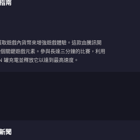
值指南
值讓玩家透過獲取遊戲內貨幣來增強遊戲體驗。這款由騰訊開
ro 這個關鍵遊戲元素。參與長達三分鐘的比賽，利用
N 罐充電並釋放它以達到最高速度。
薦新聞