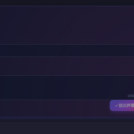
0/5
送出評