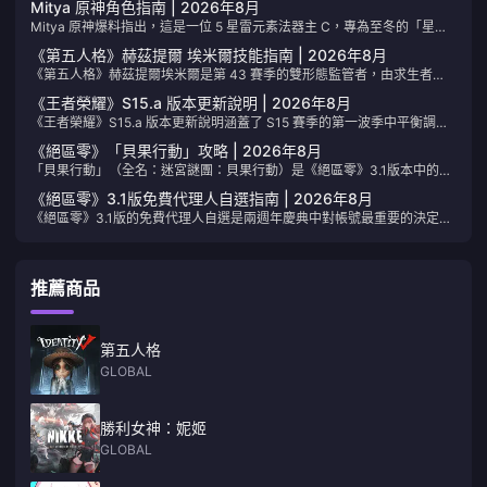
Mitya 原神角色指南 | 2026年8月
以直接照抄設定。我們會隨著遊戲更新調整選單內容而更新表格，建議將
Mitya 原神爆料指出，這是一位 5 星雷元素法器主 C，專為至冬的「星
此頁面加入書籤。
導」（Stellar Conduct）體系打造。本頁面持續追蹤他的技能組、神之眼
《第五人格》赫茲提爾 埃米爾技能指南 | 2026年8月
傳聞、最佳隊友、武器搭配與抽卡規劃。每次測試服（Beta）更新後歡迎
《第五人格》赫茲提爾埃米爾是第 43 賽季的雙形態監管者，由求生者
隨時回來查看最新資訊。
「病患」埃米爾在黛爾菲治療失敗後異變而成。請將此頁面加入書籤。隨
《王者榮耀》S15.a 版本更新說明 | 2026年8月
著網易最終確定正式服技能數組，我們將持續更新技能數值、解鎖費用與
《王者榮耀》S15.a 版本更新說明涵蓋了 S15 賽季的第一波季中平衡調
追擊流程。
整，已於 2026 年 7 月 30 日正式上線。請將此頁面加入書籤，當下一個
《絕區零》「貝果行動」攻略 | 2026年8月
英雄通行證推出時，我們將會更新表格內容。
「貝果行動」（全名：迷宮謎團：貝果行動）是《絕區零》3.1版本中的常
駐撤離模式。玩家將深入遭到侵蝕的空洞，在作戰途中整備裝備、搜刮貴
《絕區零》3.1版免費代理人自選指南 | 2026年8月
重物品，並在計時結束前撤離。本頁面將隨著季度委託、商店庫存與地圖
《絕區零》3.1版的免費代理人自選是兩週年慶典中對帳號最重要的決定：
規則的變動隨時更新。
從馬塞爾週年慶禮物池中選擇一名限定S級代理人和一把限定S級音擎。本
頁面將追蹤你的陣容該如何選擇，以及音擎的挑選應如何搭配。建議加入
書籤；當活動期間或環境（Meta）發生變動時，我們會隨時更新。
推薦商品
第五人格
GLOBAL
勝利女神：妮姬
GLOBAL