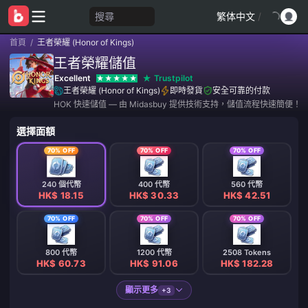
搜尋
繁体中文
/
首頁
/
王者榮耀 (Honor of Kings)
王者榮耀儲值
Excellent
Trustpilot
王者榮耀 (Honor of Kings)
即時發貨
安全可靠的付款
HOK 快速儲值 — 由 Midasbuy 提供技術支持，儲值流程快速簡便！
選擇面額
70% OFF
70% OFF
70% OFF
240 個代幣
400 代幣
560 代幣
HK$ 18.15
HK$ 30.33
HK$ 42.51
70% OFF
70% OFF
70% OFF
800 代幣
1200 代幣
2508 Tokens
HK$ 60.73
HK$ 91.06
HK$ 182.28
顯示更多
+3