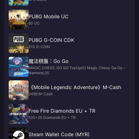
PUBG Mobile UC
60 UC
PUBG G-COIN CDK
510 G-COIN
魔法棋盤：Go Go
MAGIC CHESS: GO GO TopUp(S) Magic Chess: Go Go -
diamond_55
《Mobile Legends: Adventure》M-Cash
2499 M-Cash
Free Fire Diamonds EU + TR
100+25 Diamonds EU + TR
Steam Wallet Code (MYR)