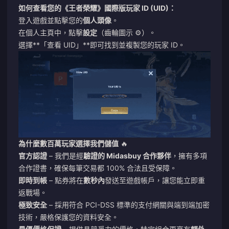
如何查看您的《王者榮耀》國際版玩家 ID (UID)：
登入遊戲並點擊您的
個人頭像
。
在個人主頁中，點擊
設定
（齒輪圖示 ⚙️）。
選擇**「查看 UID」**即可找到並複製您的玩家 ID。
為什麼數百萬玩家選擇我們儲值
🔥
官方認證
– 我們是經
驗證的 Midasbuy 合作夥伴
，擁有多項
合作證書，確保每筆交易都 100% 合法且受保障。
即時到帳
– 點券將在
數秒內
發送至遊戲帳戶，讓您能立即重
返戰場。
極致安全
– 採用符合 PCI-DSS 標準的支付網關與端到端加密
技術，嚴格保護您的資料安全。