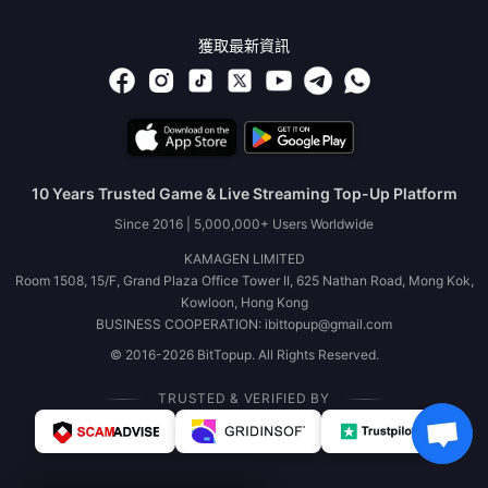
獲取最新資訊
10 Years Trusted Game & Live Streaming Top-Up Platform
Since 2016 | 5,000,000+ Users Worldwide
KAMAGEN LIMITED
Room 1508, 15/F, Grand Plaza Office Tower II, 625 Nathan Road, Mong Kok,
Kowloon, Hong Kong
BUSINESS COOPERATION: ibittopup@gmail.com
© 2016-2026 BitTopup. All Rights Reserved.
TRUSTED & VERIFIED BY