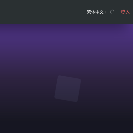
登入
繁体中文
/
！