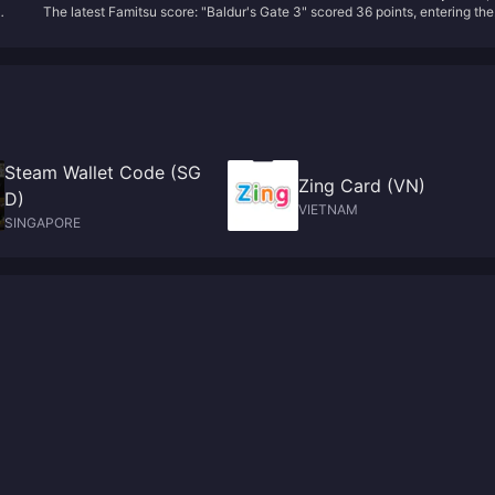
The latest Famitsu score: "Baldur's Gate 3" scored 36 points, entering the
entering the Platinum Hall
Platinum Hall
Steam Wallet Code (SG
Zing Card (VN)
D)
VIETNAM
SINGAPORE