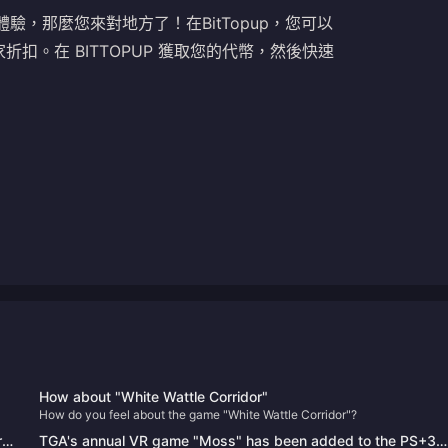
遊戲體驗，那麼您來對地方了！在BitTopup，您可以
折扣。在 BITTOPUP 獲取您的代幣，然後快速
How about "White Wattle Corridor"
How do you feel about the game "White Wattle Corridor"?
orm
TGA's annual VR game "Moss" has been added to the PS+3