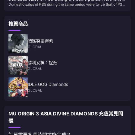
Domestic sales of PS5 during the same period were twice that of PS4,
that of PS4, and China Star received more than 100
and China Star received more than 100 applications
applications
推薦商品
暗區突圍禮包
GLOBAL
勝利女神：妮姬
GLOBAL
IDLE GOG Diamonds
GLOBAL
MU ORIGIN 3 ASIA DIVINE DIAMONDS 充值常見問
題
訂單需要多長時間才能完成？