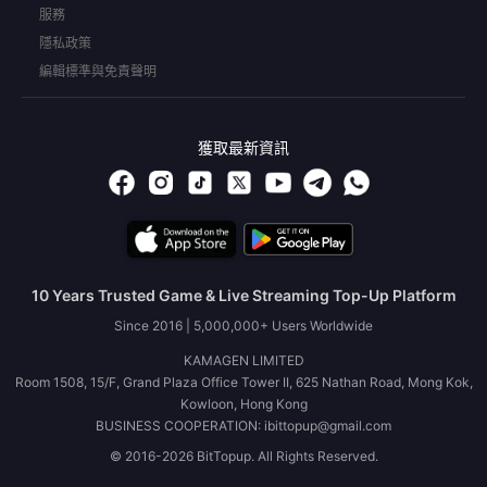
服務
隱私政策
編輯標準與免責聲明
獲取最新資訊
10 Years Trusted Game & Live Streaming Top-Up Platform
Since 2016 | 5,000,000+ Users Worldwide
KAMAGEN LIMITED
Room 1508, 15/F, Grand Plaza Office Tower II, 625 Nathan Road, Mong Kok,
Kowloon, Hong Kong
BUSINESS COOPERATION: ibittopup@gmail.com
© 2016-2026 BitTopup. All Rights Reserved.