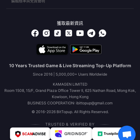
編輯標準與免責聲明
獲取最新資訊
10 Years Trusted Game & Live Streaming Top-Up Platform
Since 2016 | 5,000,000+ Users Worldwide
KAMAGEN LIMITED
Room 1508, 15/F, Grand Plaza Office Tower II, 625 Nathan Road, Mong Kok,
Kowloon, Hong Kong
BUSINESS COOPERATION: ibittopup@gmail.com
© 2016-2026 BitTopup. All Rights Reserved.
TRUSTED & VERIFIED BY