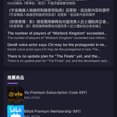
IGN法國為《黑神話：悟空》不當評論致歉並刪除
《宇宙機器人無線控制器使用指南》迎更新，追加新內容和獎杯
《宇宙機器人無線控制器使用指南》迎更新，追加新內容和獎杯
《刺客教條：影》開發團隊解釋為何選用黑人武士彌助與忍者奈
《刺客教條：影》開發團隊解釋為何選用黑人武士彌助與忍者奈緒江
緒江
The number of players of "Mistlock Kingdom" exceeded
The number of players of "Mistlock Kingdom" exceeded one million
one million within four days of its launch
within four days of its launch
Geralt voice actor says Ciri may be the protagonist in new
Geralt voice actor says Ciri may be the protagonist in new The
The Witcher game
Witcher game
There is no update plan for "The Finals" yet, and the
There is no update plan for "The Finals" yet, and the developers said
developers said they don't want to make promises they
they don't want to make promises they can't keep.
can't keep.
推薦商品
Viu Premium Subscription Code (MY)
MALAYSIA
Bilibili Premium Membership (MY)
MALAYSIA