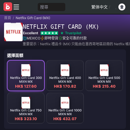
搜尋
繁体中文
/
首頁
/
Netflix Gift Card (MX)
NETFLIX GIFT CARD (MX)
Excellent
Trustpilot
MEXICO
即時發貨
安全可靠的付款
重要提示：Netflix 禮品卡 (MX) 只能由在墨西哥地區註冊的 Netflix
選擇面額
Netflix Gift Card 300
Netflix Gift Card 400
Netflix Gift Card 500
MXN MX
MXN MX
MXN MX
HK$ 127.60
HK$ 170.82
HK$ 215.40
Netflix Gift Card 750
Netflix Gift Card 1000
MXN MX
MXN MX
HK$ 323.10
HK$ 432.07