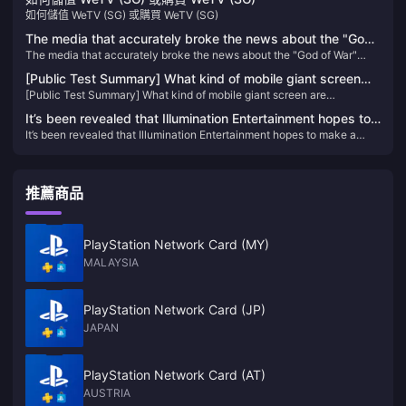
如何儲值 WeTV (SG) 或購買 WeTV (SG)
The media that accurately broke the news about the "God
The media that accurately broke the news about the "God of War"
of War" DLC said that the original "Metal Gear Solid"
DLC said that the original "Metal Gear Solid" remake is still in
remake is still in production
[Public Test Summary] What kind of mobile giant screen
production
[Public Test Summary] What kind of mobile giant screen are
are Thunderbird smart AR glasses among users?
Thunderbird smart AR glasses among users?
It’s been revealed that Illumination Entertainment hopes to
It’s been revealed that Illumination Entertainment hopes to make a
make a “Super Smash Bros.” movie
“Super Smash Bros.” movie
推薦商品
PlayStation Network Card (MY)
MALAYSIA
PlayStation Network Card (JP)
JAPAN
PlayStation Network Card (AT)
AUSTRIA