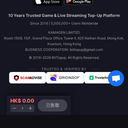
10 Years Trusted Game & Live Streaming Top-Up Platform
Since 2016 | 5,000,000+ Users Worldwide
KAMAGEN LIMITED
Room 1508, 15/F, Grand Plaza Office Tower II, 625 Nathan Road, Mong Kok,
Kowloon, Hong Kong
BUSINESS COOPERATION: ibittopup@gmail.com
© 2016-2026 BitTopup. All Rights Reserved.
TRUSTED & VERIFIED BY
HK$ 0.00
已售罄