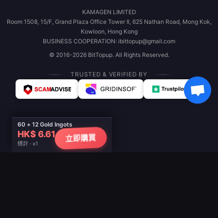
KAMAGEN LIMITED
Room 1508, 15/F, Grand Plaza Office Tower II, 625 Nathan Road, Mong Kok,
Kowloon, Hong Kong
BUSINESS COOPERATION: ibittopup@gmail.com
© 2016-2026 BitTopup. All Rights Reserved.
TRUSTED & VERIFIED BY
60 + 12 Gold Ingots
HK$ 6.61
立即購買
總計 · x1