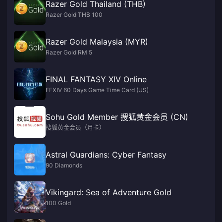
Razer Gold Thailand (THB)
Razer Gold THB 100
Razer Gold Malaysia (MYR)
Razer Gold RM 5
FINAL FANTASY XIV Online
FFXIV 60 Days Game Time Card (US)
Sohu Gold Member 搜狐黄金会员 (CN)
搜狐黄金会员（月卡）
Astral Guardians: Cyber Fantasy
90 Diamonds
Vikingard: Sea of Adventure Gold
100 Gold