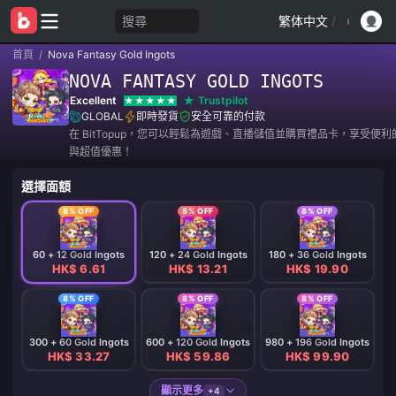
搜尋
繁体中文
/
首頁
/
Nova Fantasy Gold Ingots
NOVA FANTASY GOLD INGOTS
Excellent
Trustpilot
GLOBAL
即時發貨
安全可靠的付款
在 BitTopup，您可以輕鬆為遊戲、直播儲值並購買禮品卡，享受便
與超值優惠！
選擇面額
8% OFF
8% OFF
8% OFF
60 + 12 Gold Ingots
120 + 24 Gold Ingots
180 + 36 Gold Ingots
HK$ 6.61
HK$ 13.21
HK$ 19.90
8% OFF
8% OFF
8% OFF
300 + 60 Gold Ingots
600 + 120 Gold Ingots
980 + 196 Gold Ingots
HK$ 33.27
HK$ 59.86
HK$ 99.90
顯示更多
+4