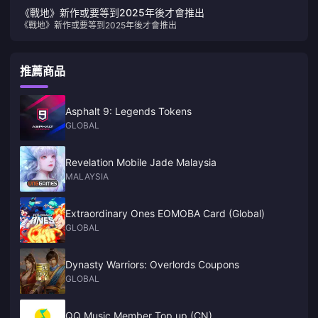
《戰地》新作或要等到2025年後才會推出
《戰地》新作或要等到2025年後才會推出
推薦商品
Asphalt 9: Legends Tokens
GLOBAL
Revelation Mobile Jade Malaysia
MALAYSIA
Extraordinary Ones EOMOBA Card (Global)
GLOBAL
Dynasty Warriors: Overlords Coupons
GLOBAL
QQ Music Member Top up (CN)