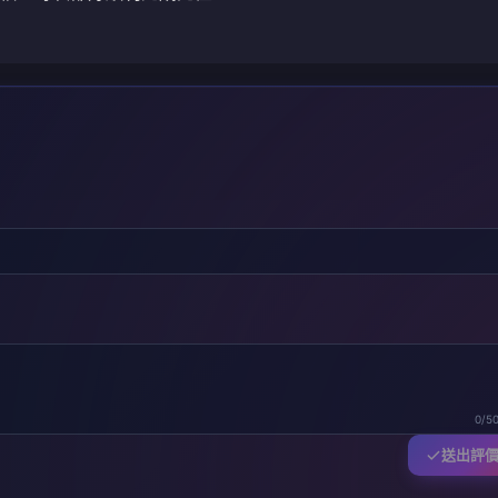
0/5
送出評