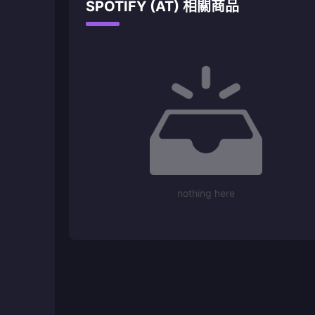
SPOTIFY (AT) 相關商品
nothing here