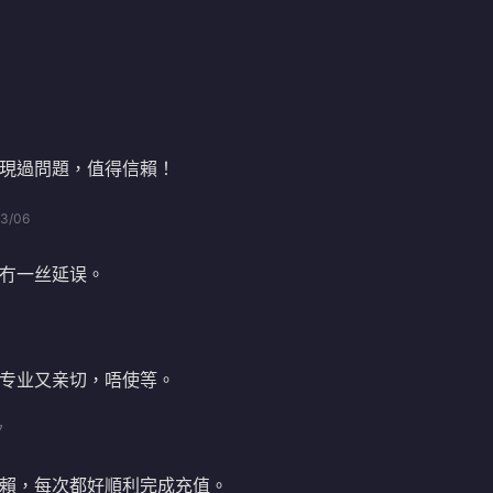
現過問題，值得信賴！
3/06
冇一丝延误。
专业又亲切，唔使等。
7
賴，每次都好順利完成充值。