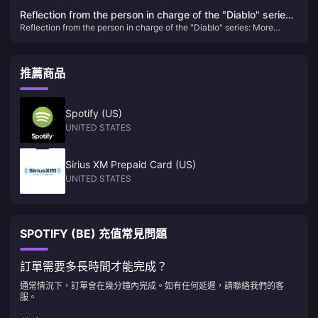
Reflection from the person in charge of the "Diablo" series:
Reflection from the person in charge of the "Diablo" series: More
More emphasis should be placed on player fun rather than
emphasis should be placed on player fun rather than frequent nerfs
frequent nerfs
推薦商品
Spotify (US)
UNITED STATES
Sirius XM Prepaid Card (US)
UNITED STATES
SPOTIFY (BE) 充值常見問題
訂單需要多長時間才能完成？
通常情況下，訂單會在幾分鐘內完成。如有任何延遲，請聯絡我們的客
服。