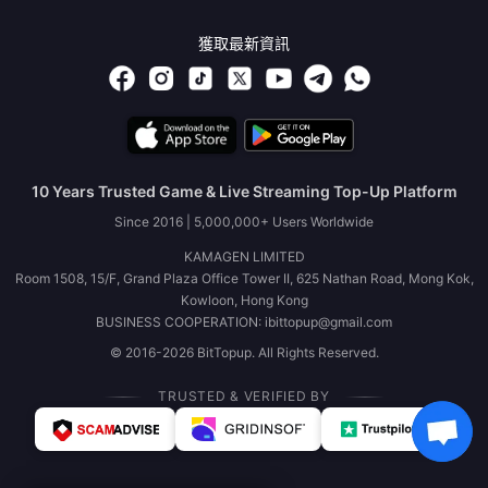
獲取最新資訊
10 Years Trusted Game & Live Streaming Top-Up Platform
Since 2016 | 5,000,000+ Users Worldwide
KAMAGEN LIMITED
Room 1508, 15/F, Grand Plaza Office Tower II, 625 Nathan Road, Mong Kok,
Kowloon, Hong Kong
BUSINESS COOPERATION: ibittopup@gmail.com
© 2016-2026 BitTopup. All Rights Reserved.
TRUSTED & VERIFIED BY