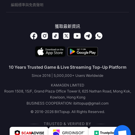
編輯標準與免責聲明
獲取最新資訊
10 Years Trusted Game & Live Streaming Top-Up Platform
Since 2016 | 5,000,000+ Users Worldwide
KAMAGEN LIMITED
Room 1508, 15/F, Grand Plaza Office Tower II, 625 Nathan Road, Mong Kok,
Kowloon, Hong Kong
BUSINESS COOPERATION: ibittopup@gmail.com
© 2016-2026 BitTopup. All Rights Reserved.
TRUSTED & VERIFIED BY