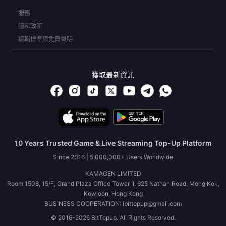
服務
隱私政策
編輯標準與免責聲明
獲取最新資訊
10 Years Trusted Game & Live Streaming Top-Up Platform
Since 2016 | 5,000,000+ Users Worldwide
KAMAGEN LIMITED
Room 1508, 15/F, Grand Plaza Office Tower II, 625 Nathan Road, Mong Kok,
Kowloon, Hong Kong
BUSINESS COOPERATION: ibittopup@gmail.com
© 2016-2026 BitTopup. All Rights Reserved.