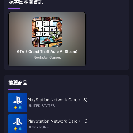
版序號 相關資訊
GTA 5 Grand Theft Auto V (Steam)
Rockstar Games
推薦商品
PlayStation Network Card (US)
UNITED STATES
PlayStation Network Card (HK)
HONG KONG