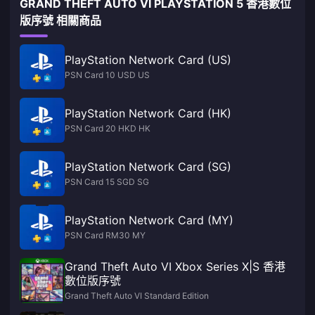
GRAND THEFT AUTO VI PLAYSTATION 5 香港數位
版序號 相關商品
PlayStation Network Card (US)
PSN Card 10 USD US
PlayStation Network Card (HK)
PSN Card 20 HKD HK
PlayStation Network Card (SG)
PSN Card 15 SGD SG
PlayStation Network Card (MY)
PSN Card RM30 MY
Grand Theft Auto VI Xbox Series X|S 香港
數位版序號
Grand Theft Auto VI Standard Edition