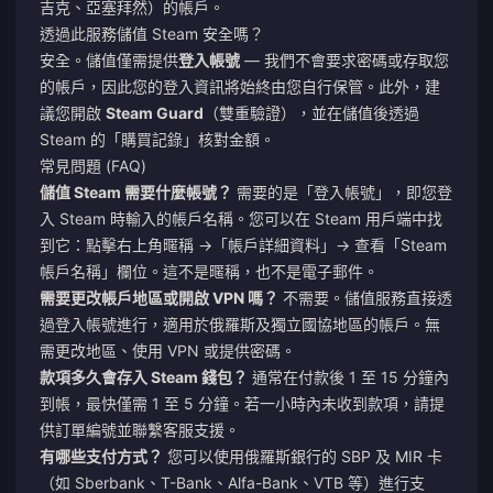
吉克、亞塞拜然）的帳戶。
透過此服務儲值 Steam 安全嗎？
安全。儲值僅需提供
登入帳號
— 我們不會要求密碼或存取您
的帳戶，因此您的登入資訊將始終由您自行保管。此外，建
議您開啟
Steam Guard
（雙重驗證），並在儲值後透過
Steam 的「購買記錄」核對金額。
常見問題 (FAQ)
儲值 Steam 需要什麼帳號？
需要的是「登入帳號」，即您登
入 Steam 時輸入的帳戶名稱。您可以在 Steam 用戶端中找
到它：點擊右上角暱稱 →「帳戶詳細資料」→ 查看「Steam
帳戶名稱」欄位。這不是暱稱，也不是電子郵件。
需要更改帳戶地區或開啟 VPN 嗎？
不需要。儲值服務直接透
過登入帳號進行，適用於俄羅斯及獨立國協地區的帳戶。無
需更改地區、使用 VPN 或提供密碼。
款項多久會存入 Steam 錢包？
通常在付款後 1 至 15 分鐘內
到帳，最快僅需 1 至 5 分鐘。若一小時內未收到款項，請提
供訂單編號並聯繫客服支援。
有哪些支付方式？
您可以使用俄羅斯銀行的 SBP 及 MIR 卡
（如 Sberbank、T-Bank、Alfa-Bank、VTB 等）進行支