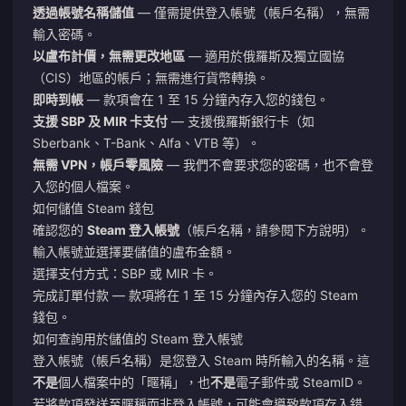
透過帳號名稱儲值
— 僅需提供登入帳號（帳戶名稱），無需
輸入密碼。
以盧布計價，無需更改地區
— 適用於俄羅斯及獨立國協
（CIS）地區的帳戶；無需進行貨幣轉換。
即時到帳
— 款項會在 1 至 15 分鐘內存入您的錢包。
支援 SBP 及 MIR 卡支付
— 支援俄羅斯銀行卡（如
Sberbank、T-Bank、Alfa、VTB 等）。
無需 VPN，帳戶零風險
— 我們不會要求您的密碼，也不會登
入您的個人檔案。
如何儲值 Steam 錢包
確認您的
Steam 登入帳號
（帳戶名稱，請參閱下方說明）。
輸入帳號並選擇要儲值的盧布金額。
選擇支付方式：SBP 或 MIR 卡。
完成訂單付款 — 款項將在 1 至 15 分鐘內存入您的 Steam
錢包。
如何查詢用於儲值的 Steam 登入帳號
登入帳號（帳戶名稱）是您登入 Steam 時所輸入的名稱。這
不是
個人檔案中的「暱稱」，也
不是
電子郵件或 SteamID。
若將款項發送至暱稱而非登入帳號，可能會導致款項存入錯