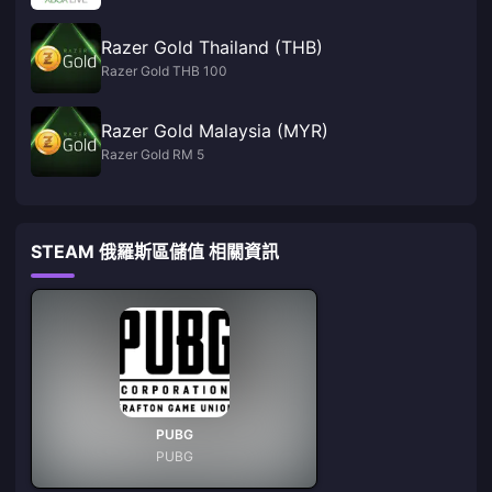
Razer Gold Thailand (THB)
Razer Gold THB 100
Razer Gold Malaysia (MYR)
Razer Gold RM 5
STEAM 俄羅斯區儲值 相關資訊
PUBG
PUBG