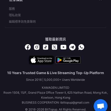
服務
隱私政策
編輯標準與免責聲明
獲取最新資訊
10 Years Trusted Game & Live Streaming Top-Up Platform
Since 2016 | 5,000,000+ Users Worldwide
KAMAGEN LIMITED
Room 1508, 15/F, Grand Plaza Office Tower II, 625 Nathan Road, Mong Kok,
Kowloon, Hong Kong
BUSINESS COOPERATION: ibittopup@gmail.com
© 2016-2026 BitTopup. All Rights Reserved.