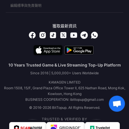
編輯標準與免責聲明
獲取最新資訊
10 Years Trusted Game & Live Streaming Top-Up Platform
Since 2016 | 5,000,000+ Users Worldwide
KAMAGEN LIMITED
Room 1508, 15/F, Grand Plaza Office Tower II, 625 Nathan Road, Mong Kok,
Kowloon, Hong Kong
BUSINESS COOPERATION: ibittopup@gmail.com
© 2016-2026 BitTopup. All Rights Reserved.
TRUSTED & VERIFIED BY