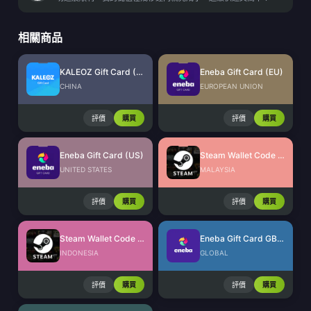
相關商品
KALEOZ Gift Card (CN)
Eneba Gift Card (EU)
CHINA
EUROPEAN UNION
評價
購買
評價
購買
Eneba Gift Card (US)
Steam Wallet Code (MYR)
UNITED STATES
MALAYSIA
評價
購買
評價
購買
Steam Wallet Code (IDR)
Eneba Gift Card GBP 5 GBP
INDONESIA
GLOBAL
評價
購買
評價
購買