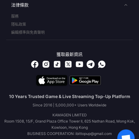
法律條款
服務
隱私政策
編輯標準與免責聲明
獲取最新資訊
10 Years Trusted Game & Live Streaming Top-Up Platform
Since 2016 | 5,000,000+ Users Worldwide
KAMAGEN LIMITED
Room 1508, 15/F, Grand Plaza Office Tower II, 625 Nathan Road, Mong Kok,
Kowloon, Hong Kong
BUSINESS COOPERATION: ibittopup@gmail.com