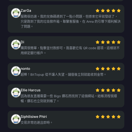
ZarGa
服務很迅速。我的兌換碼遇到了一點小問題，但原來它早就發送了，
只是跑到了我的垃圾郵件箱。聯繫客服後，在 Anna 的引導下順利解決
了問題。
Di
購買很簡單，點擊並付款即可。我喜歡它有 QR code 選項，這樣就不
用綁定銀行帳戶。
nonto
超棒！BitTopup 從不讓人失望，儲值後立刻就能收到金幣。
Ellie Harcus
因為朋友直播需要一些 Bigo 鑽石而找到了這個網站。結帳流程很順
暢，鑽石也立刻就到帳了。
Siphilisiwe Phiri
交易非常迅速且即時。