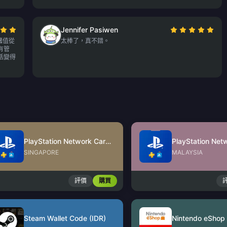
Jennifer Pasiwen
儲值從
太棒了，真不錯。
有管
活變得
PlayStation Network Card (SG)
SINGAPORE
MALAYSIA
評價
購買
Steam Wallet Code (IDR)