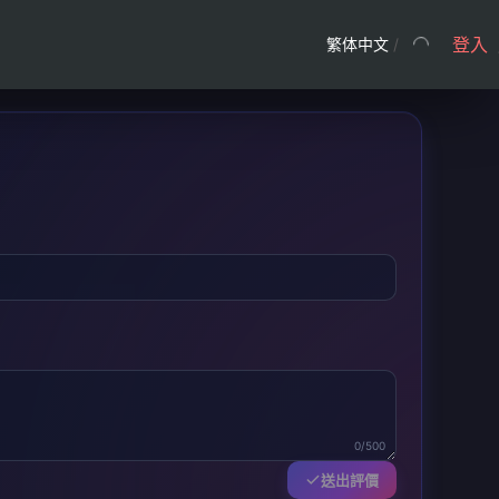
登入
繁体中文
/
0/500
送出評價