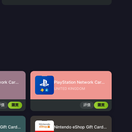
PlayStation Network Card (MY)
PlayStation Network Card (UK)
UNITED KINGDOM
評價
購買
評價
購買
Nintendo eShop Gift Card (US)
Nintendo eShop Gift Card (HK)