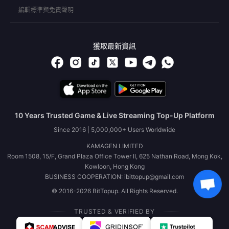
編輯標準與免責聲明
獲取最新資訊
10 Years Trusted Game & Live Streaming Top-Up Platform
Since 2016 | 5,000,000+ Users Worldwide
KAMAGEN LIMITED
Room 1508, 15/F, Grand Plaza Office Tower II, 625 Nathan Road, Mong Kok,
Kowloon, Hong Kong
BUSINESS COOPERATION: ibittopup@gmail.com
© 2016-2026 BitTopup. All Rights Reserved.
TRUSTED & VERIFIED BY