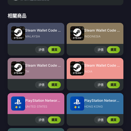
相關商品
Steam Wallet Code (MYR)
Steam Wallet Code (IDR)
MALAYSIA
INDONESIA
評價
購買
評價
購買
Steam Wallet Code (THB)
Steam Wallet Code (INR)
TH
INDIA
評價
購買
評價
購買
PlayStation Network Card (US)
PlayStation Network Card (HK)
UNITED STATES
HONG KONG
評價
購買
評價
購買