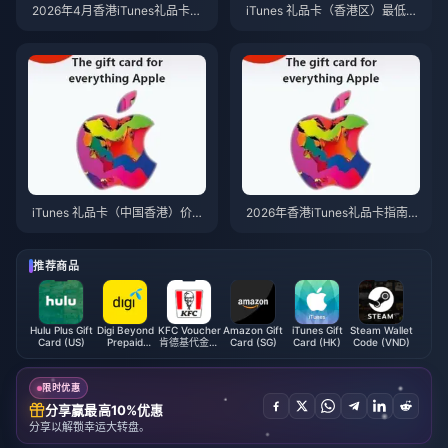
2026年4月香港iTunes礼品卡最
iTunes 礼品卡（香港区）最低价
低价格——返利后平台排名
格：2026 年 4 月主流平台对比
iTunes 礼品卡（中国香港）价格
2026年香港iTunes礼品卡指南：
对比：2026 年 3 月涨价后的最
购买、兑换与省钱攻略
优选
推荐商品
Hulu Plus Gift
Digi Beyond
KFC Voucher
Amazon Gift
iTunes Gift
Steam Wallet
Card (US)
Prepaid
肯德基代金券
Card (SG)
Card (HK)
Code (VND)
Reload (MY)
(CN)
限时优惠
分享赢最高10%优惠
分享以解锁幸运大转盘。