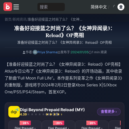
搜索
简体中文
/
首页
/
新闻资讯
/
准备好迎接蓝之时尚了么？《女神异闻录3：Reload》OP亮相
准备好迎接蓝之时尚了么？《女神异闻录3：
Reload》OP亮相
准备好迎接蓝之时尚了么？《女神异闻录3：Reload》OP亮相
作者:
Priya Sharma
发布于:
2024/01/05
1 min 阅读
【准备好迎接蓝之时尚了么？《女神异闻录3：Reload》OP亮相】
Atlus今日公布了《女神异闻录3：Reload》的开场动画，其中收录
了新曲“Full Moon Full Life”。本作是系列变革之作《女神异闻录3》
的重制版，游戏将于2024年2月2日登录Xbox Series X|S/Xbox
One/PS5/PS4/Steam，首发XGP。
Digi Beyond Prepaid Reload (MY)
查看更多 ›
4.39
640 已售
-28%
-20%
-20%
-17%
Digi Prepaid -
Digi Prepaid -
Digi Prepaid -
Digi Prep