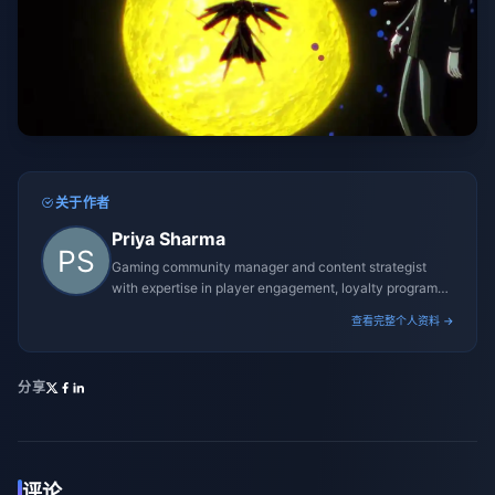
关于作者
Priya Sharma
Gaming community manager and content strategist
with expertise in player engagement, loyalty programs,
and promotional campaigns.
查看完整个人资料 →
分享
评论