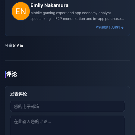
Emily Nakamura
Mobile gaming expert and app economy analyst
specializing in F2P monetization and in-app purchase
trends.
查看完整个人资料 →
分享
评论
发表评论