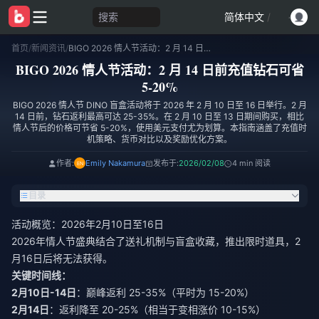
搜索
简体中文
/
首页
/
新闻资讯
/
BIGO 2026 情人节活动：2 月 14 日前充值钻石可省 5-20%
BIGO 2026 情人节活动：2 月 14 日前充值钻石可省
5-20%
BIGO 2026 情人节 DINO 盲盒活动将于 2026 年 2 月 10 日至 16 日举行。2 月
14 日前，钻石返利最高可达 25-35%。在 2 月 10 日至 13 日期间购买，相比
情人节后的价格可节省 5-20%，使用美元支付尤为划算。本指南涵盖了充值时
机策略、货币对比以及奖励优化方案。
作者:
Emily Nakamura
发布于:
2026/02/08
4 min 阅读
目录
活动概览：2026年2月10日至16日
2026年情人节盛典结合了送礼机制与盲盒收藏，推出限时道具，2
月16日后将无法获得。
关键时间线：
2月10日-14日
：巅峰返利 25-35%（平时为 15-20%）
2月14日
：返利降至 20-25%（相当于变相涨价 10-15%）