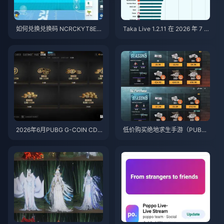
如何兑换兑换码 NCRCKYT8EF
Taka Live 1.2.11 在 2026 年 7 月
以获取免费蛋币（2026年8月）
更新后耗电过快？原因与解决方
法
2026年6月PUBG G-COIN CD
低价购买绝地求生手游（PUBG
K：91.43美元双倍促销活动真的
Mobile）UC，迎接火影忍者疾
划算吗？
风传联动（2026年7月）：价
格、最佳礼包与安全充值指南