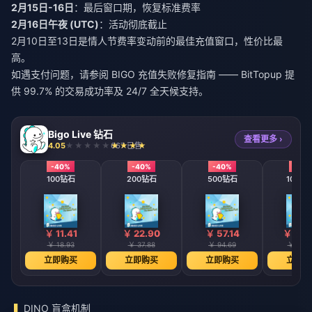
2月15日-16日
：最后窗口期，恢复标准费率
2月16日午夜 (UTC)
：活动彻底截止
2月10日至13日是情人节费率变动前的最佳充值窗口，性价比最
高。
如遇支付问题，请参阅
BIGO 充值失败修复指南
—— BitTopup 提
供 99.7% 的交易成功率及 24/7 全天候支持。
Bigo Live 钻石
查看更多 ›
4.05
667 已售
-40%
-40%
-40%
-40
100钻石
200钻石
500钻石
1000
￥ 11.41
￥ 22.90
￥ 57.14
￥ 114
￥ 18.93
￥ 37.88
￥ 94.69
￥ 189.
立即购买
立即购买
立即购买
立即购
DINO 盲盒机制