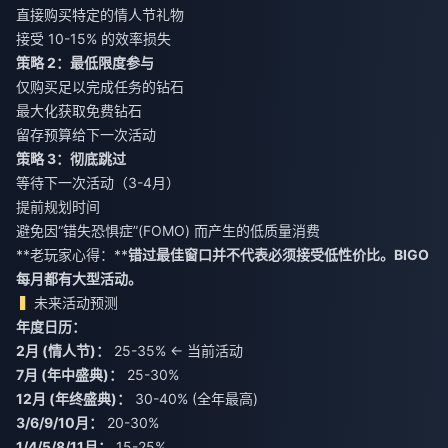
直接购买特定的情人节礼物
接受 10-15% 的效率损失
策略 2：最低限度参与
仅购买足以完成任务的钻石
最大化获取免费钻石
留存预算给下一次活动
策略 3：彻底跳过
等待下一次活动（3-4月）
提前规划时间
避免因“错失恐惧症”(FOMO) 而产生的低质量消费
**老玩家心得：**
错过最佳窗口并不代表必须接受低性价比。BIGO
每月都有大型活动。
未来活动预测
年度日历：
2月 (情人节)：
25-35% ← 当前活动
7月 (年中盛典)：
25-30%
12月 (年终盛典)：
30-40% (全年最高)
3/6/9/10月：
20-30%
1/4/5/8/11月：
15-25%