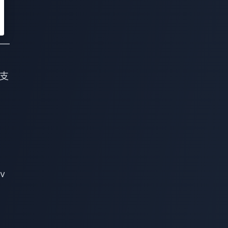
——
支
tv
。