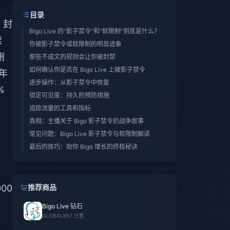
目录
，封
Bigo Live 的“影子禁令”和“软限制”到底是什么？
续
你被影子禁令或软限制的明显迹象
删
那些不成文的规则会让你被封禁
如何确认你是否在 Bigo Live 上被影子禁令
去年
逐步操作：从影子禁令中恢复
%
锁定可见度：持久的预防措施
追踪流量的工具和指标
真相：主播关于 Bigo 影子禁令的战争故事
常见问题：Bigo Live 影子禁令与软限制解读
最后的技巧：助你 Bigo 增长的终极秘诀
00
推荐商品
Bigo Live 钻石
GLOBAL
857 已售