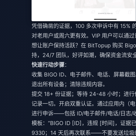
凭借确凿的证据，100 多次申诉中有 15%
对老用户或周六更有效。VIP 用户可以通
想让账户保持活跃？在 BitTopup
购买 Bigo
持，24/7 团队，好评如潮，确保资金流安
快速行动步骤
：
收集 BIGO ID、电子邮件、电话、屏幕截
退出所有设备；清除违规内容。
提交 18+ 份证据；等待 24-48 小时；
记录一切。开启双重认证。通过应用内（电话
进行申诉——包括 ID/电子邮件/电话/日志/收据（
模板：“BIGO ID [ID]，违规 [时间]，
9330；14 天后再次联系——不要发送垃