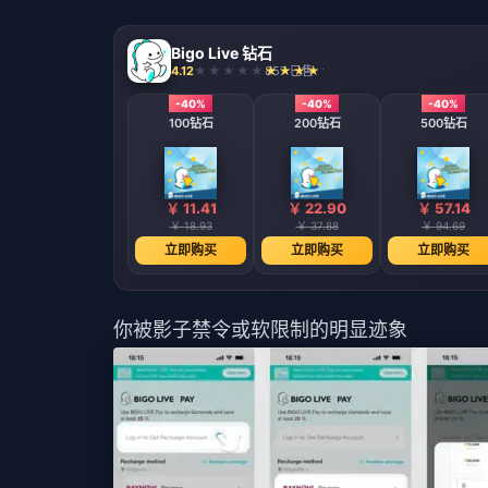
Bigo Live 钻石
4.12
857 已售
-40%
-40%
-40%
100钻石
200钻石
500钻石
￥ 11.41
￥ 22.90
￥ 57.14
￥ 18.93
￥ 37.88
￥ 94.69
立即购买
立即购买
立即购买
你被影子禁令或软限制的明显迹象