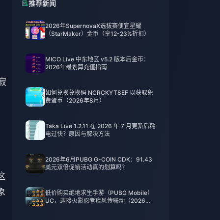
推荐新闻
2026年SupernovaX选拔赛便宜星耀
（StarMaker）金币（享12-23%折扣）
MICO Live 中东地区 v5.2 版本后金币：
2026年最划算充值指南
寂
如何兑换兑换码 NCRCKYT8EF 以获取免
。
费蛋币（2026年8月）
Taka Live 1.2.11 在 2026 年 7 月更新后耗
电过快？原因与解决方法
2026年6月PUBG G-COIN CDK：91.43
美元双倍促销活动真的划算吗？
这
象
低价购买绝地求生手游（PUBG Mobile）
UC，迎接火影忍者疾风传联动（2026年7
月）：价格、最佳礼包与安全充值指南