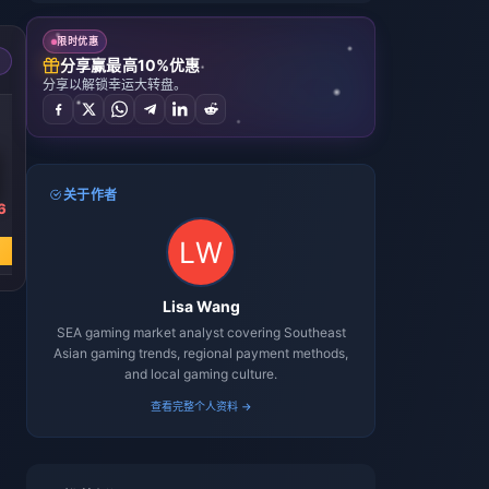
限时优惠
分享赢最高10%优惠
分享以解锁幸运大转盘。
-40%
-40%
-40%
5000钻石
10000钻石
20000钻石
关于作者
6
￥ 571.61
￥ 1143.22
￥ 2286.38
￥ 946.95
￥ 1893.89
￥ 3787.79
立即购买
立即购买
立即购买
Lisa Wang
SEA gaming market analyst covering Southeast
Asian gaming trends, regional payment methods,
and local gaming culture.
查看完整个人资料 →