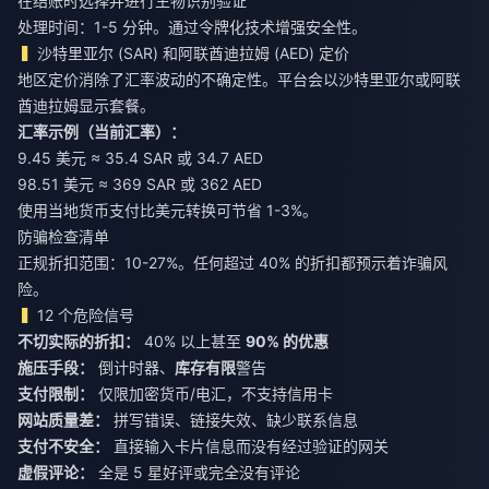
在结账时选择并进行生物识别验证
处理时间：1-5 分钟。通过令牌化技术增强安全性。
沙特里亚尔 (SAR) 和阿联酋迪拉姆 (AED) 定价
地区定价消除了汇率波动的不确定性。平台会以沙特里亚尔或阿联
酋迪拉姆显示套餐。
汇率示例（当前汇率）：
9.45 美元 ≈ 35.4 SAR 或 34.7 AED
98.51 美元 ≈ 369 SAR 或 362 AED
使用当地货币支付比美元转换可节省 1-3%。
防骗检查清单
正规折扣范围：10-27%。任何超过 40% 的折扣都预示着诈骗风
险。
12 个危险信号
不切实际的折扣：
40% 以上甚至
90% 的优惠
施压手段：
倒计时器、
库存有限
警告
支付限制：
仅限加密货币/电汇，不支持信用卡
网站质量差：
拼写错误、链接失效、缺少联系信息
支付不安全：
直接输入卡片信息而没有经过验证的网关
虚假评论：
全是 5 星好评或完全没有评论