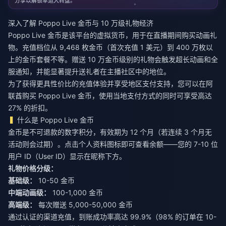
分享以解锁幸运大转盘。
深入了解 Poppo Live 金币与 10 万级礼物经济
Poppo Live 金币是该平台的虚拟货币，用于在直播期间购买动画礼
物。充值档位从 9,468 枚金币（首次充值 1 美元）到 400 万枚以
上的金币套餐不等。赠送 10 万金币级别的礼物会触发超长动画和全
服通知，并能显著提升送礼者在主播社区中的地位。
为了获得更具性价比的充值体验并享受地区支付支持，您可以
在阿
联酋购买 Poppo Live 金币
，使用当地支付方式的同时可享受高达
27% 的折扣。
什么是 Poppo Live 金币
金币是不可退款的数字积分，有效期为 12 个月（若连续 3 个月无
活动则会过期）。点击个人资料图标即可查看余额——您的 7-10 位
用户 ID（User ID）显示在昵称下方。
礼物价格分级：
基础级：
10-50 金币
中端动画级：
100-1,000 金币
高端级：
每次赠送 5,000-50,000 金币
通过认证的渠道充值，到账成功率高达 99.9%（98% 的订单在 10-