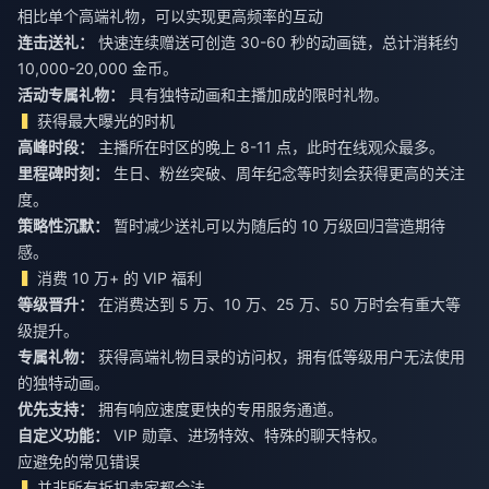
相比单个高端礼物，可以实现更高频率的互动
连击送礼：
快速连续赠送可创造 30-60 秒的动画链，总计消耗约
10,000-20,000 金币。
活动专属礼物：
具有独特动画和主播加成的限时礼物。
获得最大曝光的时机
高峰时段：
主播所在时区的晚上 8-11 点，此时在线观众最多。
里程碑时刻：
生日、粉丝突破、周年纪念等时刻会获得更高的关注
度。
策略性沉默：
暂时减少送礼可以为随后的 10 万级回归营造期待
感。
消费 10 万+ 的 VIP 福利
等级晋升：
在消费达到 5 万、10 万、25 万、50 万时会有重大等
级提升。
专属礼物：
获得高端礼物目录的访问权，拥有低等级用户无法使用
的独特动画。
优先支持：
拥有响应速度更快的专用服务通道。
自定义功能：
VIP 勋章、进场特效、特殊的聊天特权。
应避免的常见错误
并非所有折扣卖家都合法