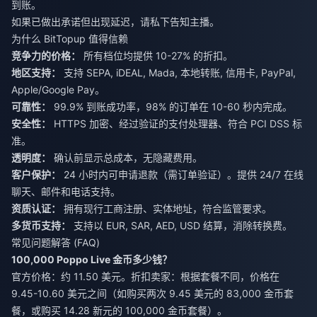
到账。
如果已做出承诺但出现延迟，请私下告知主播。
为什么 BitTopup 值得信赖
竞争力的价格：
所有档位均提供 10-27% 的折扣。
地区支持：
支持 SEPA, iDEAL, Mada, 本地转账, 信用卡, PayPal,
Apple/Google Pay。
可靠性：
99.9% 到账成功率，98% 的订单在 10-60 秒内完成。
安全性：
HTTPS 加密、经过验证的支付处理器、符合 PCI DSS 标
准。
透明度：
确认前显示总成本，无隐藏费用。
客户保护：
24 小时内可申请退款（需订单验证）。提供 24/7 在线
聊天、邮件和电话支持。
资质认证：
拥有现行工商注册、实体地址，符合监管要求。
多货币支持：
支持以 EUR, SAR, AED, USD 结算，消除转换费。
常见问题解答 (FAQ)
100,000 Poppo Live 金币多少钱？
官方价格：约 11.50 美元。折扣卖家：根据套餐不同，价格在
9.45-10.60 美元之间（如购买两次 9.45 美元的 83,000 金币套
餐，或购买 14.28 新元的 100,000 金币套餐）。