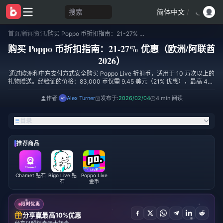
搜索
简体中文
/
首页
/
新闻资讯
/
购买 Poppo 币折扣指南：21-27% 优惠（欧洲/阿联酋 2026）
购买 Poppo 币折扣指南：21-27% 优惠（欧洲/阿联酋
2026）
通过欧洲和中东支付方式安全购买 Poppo Live 折扣币，适用于 10 万次以上的
礼物赠送。经验证的价格：83,000 币仅需 9.45 美元（21% 优惠），最高 445
万币仅需 501.47 美元（27% 优惠）。包含防诈骗验证、区域支付解决方案
（SEPA、Mada 卡）以及最大化节省成本的策略性购买时机。更新于 2026 年
作者:
Alex Turner
发布于:
2026/02/04
4 min 阅读
12 月 9 日。
目录
推荐商品
Chamet 钻石
Bigo Live 钻
Poppo Live
石
金币
限时优惠
分享赢最高10%优惠