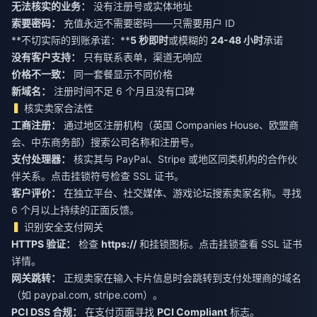
无法核实的业务：
没有注册号或实体地址
索要密码：
充值永远不需要密码——只需要用户 ID
**不切实际的到账承诺：**
5 秒即时
或模糊的
24-48 小时
承诺
没有客户支持：
只有联系表单，渠道无响应
价格不一致：
同一套餐显示不同价格
新域名：
注册时间不足 6 个月且没有口碑
核实卖家合法性
工商注册：
通过地区注册机构（英国 Companies House、欧盟商
会、中东商务部）搜索公司名称和注册号。
支付处理器：
核实其与 PayPal、Stripe 或地区同类机构的合作伙
伴关系。点击挂锁符号检查 SSL 证书。
客户评价：
在独立平台、社交媒体、游戏论坛搜索卖家名称。寻找
6 个月以上持续的正面反馈。
识别安全支付网关
HTTPS 验证：
检查
https://
和挂锁图标。点击挂锁查看 SSL 证书
详情。
网关跳转：
正规卖家在输入卡片信息时会跳转到支付处理商的域名
（如 paypal.com, stripe.com）。
PCI DSS 合规：
在支付页面寻找
PCI Compliant
标志。