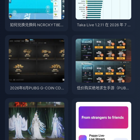
如何兑换兑换码 NCRCKYT8EF
Taka Live 1.2.11 在 2026 年 7 月
以获取免费蛋币（2026年8月）
更新后耗电过快？原因与解决方
法
2026年6月PUBG G-COIN CD
低价购买绝地求生手游（PUBG
K：91.43美元双倍促销活动真的
Mobile）UC，迎接火影忍者疾
划算吗？
风传联动（2026年7月）：价
格、最佳礼包与安全充值指南