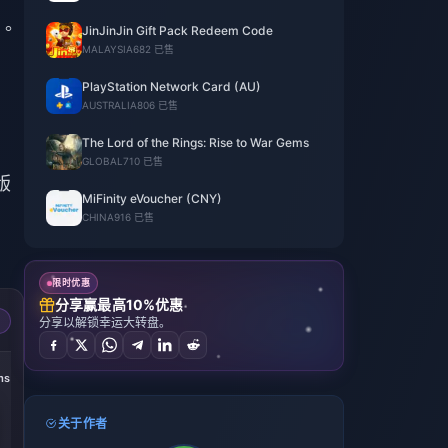
）。
JinJinJin Gift Pack Redeem Code
MALAYSIA
682 已售
PlayStation Network Card (AU)
AUSTRALIA
806 已售
The Lord of the Rings: Rise to War Gems
GLOBAL
710 已售
版
MiFinity eVoucher (CNY)
CHINA
916 已售
限时优惠
分享赢最高10%优惠
分享以解锁幸运大转盘。
ms
关于作者