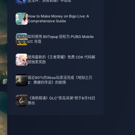
登法环：黑夜君临》中出现
How to Make Money on Bigo Live: A
Comprehensive Guide
如何使用 BitTopup 轻松为 PUBG Mobile
UC 充值
使用最新的《王者荣耀》免费 CDK 代码解
锁独家奖励
接近90％的Xbox玩家没完成《地狱之刃
2：赛娜的传说》的剧情
《渔帆暗涌》DLC“铁岛深渊”将于8月15日
推出