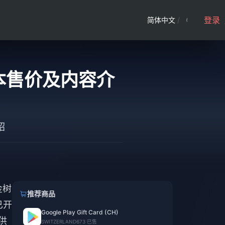
登录
简体中文
/
本售价及内容介
绍
金树
推荐商品
已开
Google Play Gift Card (CH)
供
SWITZERLAND
673 已售