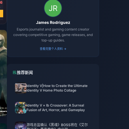
66
5
James Rodriguez
Esports journalist and gaming content creator
covering competitive gaming, game releases, and
top-up guides.
查看完整个人资料 →
推荐新闻
Identity V|How to Create the Ultimate
Identity V Home Photo Collage
Identity V × Ib Crossover: A Surreal
Fusion of Art, Horror, and Gameplay
游戏总监确认《黑魂》BOSS将在《艾尔