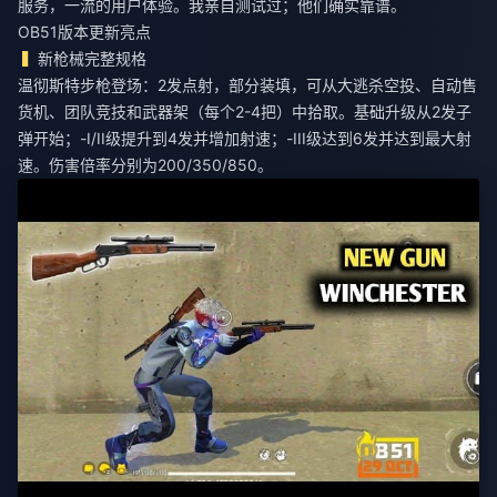
服务，一流的用户体验。我亲自测试过；他们确实靠谱。
OB51版本更新亮点
新枪械完整规格
温彻斯特步枪登场：2发点射，部分装填，可从大逃杀空投、自动售
货机、团队竞技和武器架（每个2-4把）中拾取。基础升级从2发子
弹开始；-I/II级提升到4发并增加射速；-III级达到6发并达到最大射
速。伤害倍率分别为200/350/850。