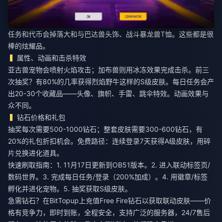
任务和代币会掉落大和与巴达兽头饰、战斗暴龙兽T恤。这些都是很
棒的炫耀品。
属性、动画和击杀特效
亚古兽宠物会喷射火焰攻击；加布兽则用冰冻效果完成击杀。前三
次抽奖？有80%的几率获得烈焰野牛这样的S级皮肤。每日任务会产
出20-30个收藏品——头像、旗帜、手雷、跳伞特效。动画效果与
众不同。
钻石价格和礼包
抽奖每次需要500-1000钻石；整套皮肤需要300-600钻石，有
20%的礼包折扣机会。免费路径：连续登录7天获得A级皮肤，用碎
片兑换进化道具。
快速刷取指南：1. 11月17日更新到OB51版本。2. 进入联动标签页/
数码世界。3. 完成每日任务/登录（200%加成）。4. 用徽章/标签
孵化并进化宠物。5. 抽奖获取S级皮肤。
急需钻石？在BitTopup上
充值Free Fire钻石以获取联动皮肤
——价
格有竞争力，即时到账，全程安全，支持广泛的服务器，24/7售后