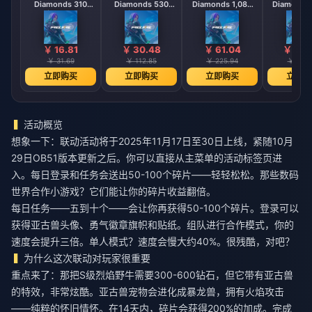
Diamonds 310
Diamonds 530
Diamonds 1,080
Diamonds 
Diamonds
Diamonds
Diamonds
Diamo
【Middle East
【Middle East
【Middle 
region optional】
region optional】
region opt
￥ 16.81
￥ 30.48
￥ 61.04
￥ 121
￥ 31.69
￥ 112.85
￥ 225.94
￥ 451.
立即购买
立即购买
立即购买
立即购
活动概览
想象一下：联动活动将于2025年11月17日至30日上线，紧随10月
29日OB51版本更新之后。你可以直接从主菜单的活动标签页进
入。每日登录和任务会送出50-100个碎片——轻轻松松。那些数码
世界合作小游戏？它们能让你的碎片收益翻倍。
每日任务——五到十个——会让你再获得50-100个碎片。登录可以
获得亚古兽头像、勇气徽章旗帜和贴纸。组队进行合作模式，你的
速度会提升三倍。单人模式？速度会慢大约40%。很残酷，对吧？
为什么这次联动对玩家很重要
重点来了：那把S级烈焰野牛需要300-600钻石，但它带有亚古兽
的特效，非常炫酷。亚古兽宠物会进化成暴龙兽，拥有火焰攻击
——纯粹的怀旧情怀。在14天内，碎片会获得200%的加成。完成