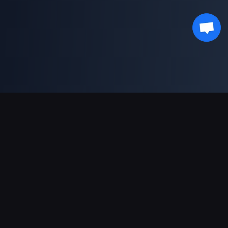
支持的支付方式
合作伙伴
Genshin Impact Wiki
Honkai: Star Rail WIKI
Zenless Zone Zero WIKI