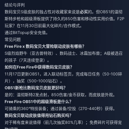
结论与评判
数码宝贝S级皮肤的独占性对收藏家来说是
必买
的。但OB51的温彻
斯特步枪和超级滑板提供了持久的850伤害和移动性实用价值。F2P
玩家？在11月30日前最大化碎片/合作模式。
通过BitTopup安全充值。
常见问题
Free Fire x 数码宝贝大冒险联动皮肤有哪些？
S级烈焰野牛（亚古兽特效）、数码战士、冰霜加布兽；A级被选召
的孩子（7天连续登录）。
如何在Free Fire中获得数码宝贝皮肤？
11月17日更新OB51，进入联动标签页，完成每日任务（50-100碎
片），抽奖（500-1000钻石）。
OB51新枪比数码宝贝皮肤更好吗？
是的：温彻斯特2发点射，850伤害/金币获取，而皮肤是外观。
Free Fire OB51中的超级滑板是什么？
可骑乘的360°特技装备；通过装备/空投（270-440秒）获得。
数码宝贝联动皮肤值得用钻石购买吗？
对于稀有度来说值得（前几次抽奖80%几率）；免费碎片可获得宠