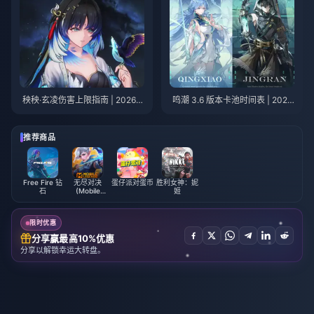
秧秧·玄凌伤害上限指南 | 2026年
鸣潮 3.6 版本卡池时间表 | 2026
7月
年7月
推荐商品
Free Fire 钻
无尽对决
蛋仔派对蛋币
胜利女神：妮
石
(Mobile
姬
Legends:
Bang Bang)
限时优惠
分享赢最高10%优惠
分享以解锁幸运大转盘。