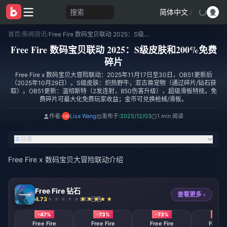
搜索
简体中文
/
首页
/
新闻资讯
/
Free Fire 数码宝贝联动 2025：S级皮肤和200%免费碎片
Free Fire 数码宝贝联动 2025：S级皮肤和200%免费
碎片
Free Fire x 数码宝贝大冒险联动：2025年11月17日至30日，OB51更新后
（2025年10月29日）。S级皮肤：炽热野牛，亚古兽宠物（通过碎片/钻石获
取）。OB51更新：温彻斯特（2发连射，850伤害升级），超级滑板特技。免
费碎片可最大化免费玩家收益；金币可兑换枪械/滑板。
作者:
Lisa Wang
发布于:
2025/12/03
1 min 阅读
目录
Free Fire x 数码宝贝大冒险联动介绍
Free Fire 钻石
查看更多 ›
4.73
817 已售
-47%
-73%
-73%
-73
Free Fire
Free Fire
Free Fire
Free F