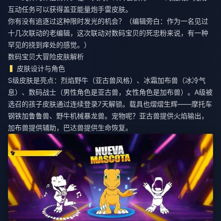
互动任务可以获得盖亚能量炮手雷皮肤。
你有没有追逐过这种限时发光的机会？（编辑旁白：作为一名见过
十几次联动的老编辑，这次联动对数码宝贝的死忠粉来说，有一种
罕见的挠到痒处的感觉。）
数码宝贝大冒险皮肤解析
皮肤设计与角色
S级皮肤是亮点：烈焰野牛（亚古兽风格）、冰霜加布兽（冰冷气
息）、数码战士（男性角色是亚古兽，女性角色是加布兽）。A级被
选召的孩子皮肤通过连续登录7天解锁。载具也熠熠生辉——摩托车
钢铁加鲁鲁兽、野牛机械暴龙兽。宠物呢？亚古兽提供火焰输出，
加布兽提供辅助，巴达兽提供生命恢复。