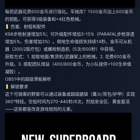
每把武器花费600金币进行强化。军械库？1500金币加上600金币
的钥匙，可获得3级装备和+4红色枪械。
伤害、射程和配件
K98步枪射速增加5%；可升级配件增加3-15%（PARAFAL步枪穿透
增加5%，伤害增加3%）。倒地生命值损失持续14秒。金币可从机
器（200/2医疗包）或螺栓制造机（5次/600秒）中获得。
获取方式：1. 拾取地面/售货机/武器架上的枪械。2. 花费600金币
升级。3. 搭配团队增益（400/800金币，为小队提供+100生命值
凝胶）。
OB51中的超级滑板解析
解锁要求
这个可骑乘的野兽可以通过装备或超级腿袋（篝火/背包/护甲）实现
360°特技。空投时间为270-440秒/6次。烈焰安全区、黄金复活
——这些都是改变游戏规则的元素。