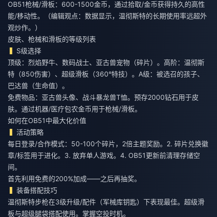
OB51枪械/滑板：600-1500金币，通过拾取/金币获得持久的高性
能/移动性。（编辑观点：数据显示，温彻斯特的长期使用率远超外
观炒作。）
皮肤、枪械和滑板的等级列表
S级选择
顶级：烈焰野牛、数码战士、亚古兽宠物（碎片）。高阶：温彻斯
特（850伤害）、超级滑板（360°特技）。A级：被选召的孩子、
巴达兽（生命值）。
免费物品：亚古兽头像、战斗暴龙兽T恤。预存2000钻石用于皮
肤。通过机器/医疗包农金币用于枪械/滑板。
如何在OB51中最大化价值
活动策略
每日登录/合作模式：50-100个碎片，2倍主题奖励。2. 碎片兑换徽
章/标签用于进化。3. 放弃单人游戏。4. OB51更新前清理存储空
间。
首先利用免费的200%加成——之后再抽奖。
装备搭配技巧
温彻斯特步枪在3级升级/配件（军械库钥匙）下表现最佳。超级滑
板与超级腿袋搭配使用。掌握空投时机。