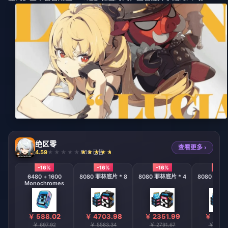
绝区零
查看更多 ›
4.59
808 已售
-16%
-16%
-16%
-16%
6480 + 1600
8080 菲林底片 * 8
8080 菲林底片 * 4
8080 菲林底
Monochromes
￥ 588.02
￥ 4703.98
￥ 2351.99
￥ 1175
￥ 697.92
￥ 5583.34
￥ 2791.67
￥ 1395