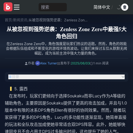
搜索
简体中文
/
首页
/
新闻资讯
/
从被忽视到强势逆袭：Zenless Zone Zero中最强5大角色回归
从被忽视到强势逆袭：Zenless Zone Zero中最强5大
角色回归
在Zenless Zone Zero中，角色强度是玩家们热议的话题。然而，角色的效能
会根据队伍组成和不断变化的游戏环境而波动。让我们来探讨五位从默默无闻
崛起，成为当前主流中强大力量的角色。
作者:
Alex Turner
发布于:
2025/06/03
1 min 阅读
目录
5. 露西
在发布时，玩家们更倾向于选择Soukaku而非Lucy作为A等级的
辅助角色，主要原因是Soukaku提供了更高的攻击加成，并且与1.0
版本中有限的冰系DPS角色Ellen有很好的协同效果。然而，随着玩
家获得了更多的DPS角色，Lucy的多功能性逐渐显现。她简单直接
的玩法和全队攻击加成使她非常适合双DPS阵容。此外，她能够快
速同步且不会占用主DPS过多输出时间，这也提升了她的人气。