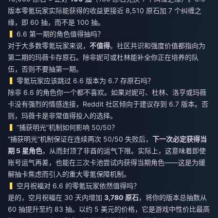
版本零氪玩家实际能获得的收益更接近 8,510 原石加 7 个纠缠之
缘，即 60 抽，而不是 100 抽。
6.6 第一期的角色值得抽吗？
对于大多数零氪玩家来说，
不值得
。社区共识和强度价值都指向为
第二期的玛薇卡存原石。除非妮可或杜林能补全你正在培养的队
伍，否则不要抽第一期。
零氪玩家应该跳过 6.6 版本为 6.7 存原石吗？
除非 6.6 的角色你一个都不喜欢。如果对妮可、杜林、洛亨或玛薇
卡没有强烈的情感连接，Reddit 社区倾向于建议存到 6.7 版本。否
则，玛薇卡是非常值得投入的选择。
“捕获明光”机制如何影响 50/50？
“捕获明光”机制保证在连续两次 50/50 失败后，
下一次必定获得当
期 5 星角色
，从而封顶了非酋的运气下限。实际上，这意味着即使
账号运气再差，也能在三次卡池尝试内获得当期角色——这是为缓
解抽卡焦虑而引入的重大零氪保障机制。
空月祝福对 6.6 的零氪玩家依然值得吗？
是的，空月祝福在 30 天内增加
3,780 原石
，将你的版本总抽数从
60 抽提升至约 83 抽。以约 5 美元的价格，它是游戏中性价比最高