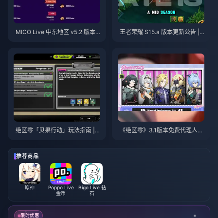
MICO Live 中东地区 v5.2 版本
王者荣耀 S15.a 版本更新公告 | 2
后金币：2026年最划算充值指南
026年8月
绝区零「贝果行动」玩法指南 | 2
《绝区零》3.1版本免费代理人自
026年8月
选指南 | 2026年8月
推荐商品
原神
Poppo Live
Bigo Live 钻
金币
石
限时优惠