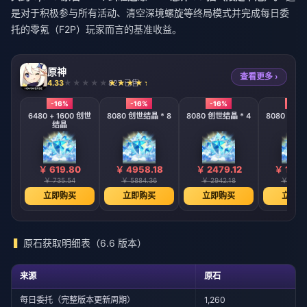
是对于积极参与所有活动、清空深境螺旋等终局模式并完成每日委
托的零氪（F2P）玩家而言的基准收益。
原神
查看更多 ›
4.33
827 已售
-16%
-16%
-16%
-16%
6480 + 1600 创世
8080 创世结晶 * 8
8080 创世结晶 * 4
8080 创世结
结晶
￥ 619.80
￥ 4958.18
￥ 2479.12
￥ 1239
￥ 735.54
￥ 5884.36
￥ 2942.18
￥ 1471
立即购买
立即购买
立即购买
立即购
原石获取明细表（6.6 版本）
来源
原石
每日委托（完整版本更新周期）
1,260