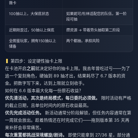
薇卡
100抽以上，大保底状态
如果妮可/杜林适配您的队伍，第一阶
段可抽
近期刚歪过，50抽以上保底
攒资源 → 带着势头抽取第二阶段
全图鉴玩家，拥有150抽以上
两个都抽，承担风险
储备
第四步：设定硬性抽卡上限
在卡池开启
之前
就决定好你的抽卡上限。我去年曾吃过亏——为了
追一个复刻角色，硬抽到 89 抽才出，结果耗尽了 6.7 版本的资
金。把数字写下来，达到上限就立刻收手。
如何在 6.6 版本最大化每一份原石收益？
优先清活动，其次是终局模式，每日委托必须做。
限时活动有严格
的截止日期，且单位时间内的原石收益最高。
优先完成活动任务。
新活动通常分阶段解锁，但任务内容通常在第
一周就会放出。趁着热情还在时完成它们——拖到版本第 35 天再
来补肝会非常痛苦。
每次重置都挑战深境螺旋/剧诗。
即使只能拿到 27/36 星，部分通