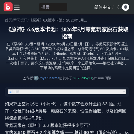
搜索
简体中文
/
首页
/
新闻资讯
/
《原神》6.6版本卡池：2026年5月零氪玩家原石获取指南
《原神》6.6版本卡池：2026年5月零氪玩家原石获取
指南
在《原神》6.6版本期间（2026年5月20日至7月1日），零氪玩家预计可通过
各类活动获得约 8,510 原石及 7 枚纠缠之缘，总计可进行约 60 次抽卡。6.6版
本上半场卡池角色为妮可（Nicole）和杜林（Durin），下半场为洛亨
（Lohen）和玛薇卡（Mavuika）。如果你在进入6.6版本时处于保底状态且上
一次抽卡歪了，那么这些资源足以让你稳拿一个五星角色——根据社区共识，
下半场的玛薇卡是更明智的选择。
作者:
Priya Sharma
发布于:
2026/05/18
2 min 阅读
目录
如果算上空月祝福（小月卡），这个数字会跃升至约 83 抽。现
在，让我们详细拆解每一颗原石的来源、谁值得抽取，以及如何围
绕保底机制进行规划。
零氪玩家在《原神》6.6 版本能获得多少原石？
大约 8,510 原石 + 7 个纠缠之缘 —— 总计 60 抽（限定卡池）。
这