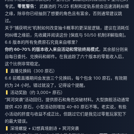
专武。
零氪警告：
武器池的 75/25 机制和定轨系统会迅速消耗纠缠
之缘，除非你已经抽到了想要的角色且有富余，否则通常建议跳
过。
关于“捕获明光”机制如何改变抽卡概率的更深层逻辑，建议在消耗任
何纠缠之缘前，先收藏并阅读这份 [保底与 50/50 机制详解指南]。
6.6 版本的所有免费原石究竟来自哪里？
你约 60–70% 的版本收入来自活动和常驻终局模式
，其余部分则来
自每日委托、兑换码和邮件。在我追踪了六个版本的零氪收入后，
这个比例非常稳定。
直播兑换码（300 原石）
6.6 前瞻直播期间会发放三个兑换码，每个包含 100 原石，有效期
约为 24 小时。错过就没了，记得设个提醒。
活动奖励（约 3,000+ 原石）
“冥河突袭”活动回归，提供原石和角色突破材料。大型旗舰活动通常
提供 420 原石，小型活动则增加 40–80 原石不等。老实说，有些
小活动的肝度与收益不成正比，但跳过它们是我见过零氪玩家犯下
的最大错误。
深境螺旋 + 幻想真境剧诗 + 冥河突袭