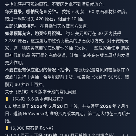
关也能获得可观的原石。不要因为拿不到满星就放弃。
每天登录，哪怕只花 5 分钟。
委托 + 树脂 = 60 原石和材料进度。
错过一周就损失 420 原石，相当于 10 抽。
立即兑换直播码。
在直播当天收藏官方渠道。
如果预算允许，购买空月祝福。
约 5 美元即可在 30 天内获得
3,780 原石，这是游戏中性价比最高的原石获取方式。对于微氪玩
家，这一项购买就能彻底改变你的抽卡次数；一些玩家会使用
购买
原神低价结晶
等可靠的充值渠道，让每一笔补充在版本周期内发挥
更大作用。
不要在没有保底意识的情况下抽卡。
零氪玩家最常见的错误是在 0
保底时进行十连抽，希望能提前出货。如果你上次输了 50/50，请
攒到 60 抽以上再抽。
关于《原神》6.6 版本卡池的常见问题
《原神》6.6 版本何时发布？
6.6 版本将于
2026 年 5 月 20 日
上线，并持续至
2026 年 7 月 1
日
，遵循 HoYoverse 标准的六周版本周期。第二期大约在三周后开
始。
16,000 原石是多少抽？
16,000 原石 = 正好
100 抽
（160 原石兑换 1 个纠缠之缘）。6.6