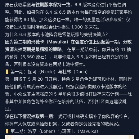
原石获取渠道与
往期版本保持一致
，6.6 版本没有进行平衡性调
整。因此，如果你在 6.4 或 6.5 版本作为每日清空的零氪玩家平均
能获得约 60 抽，那么这次也一样。唯一的变量是
活动参与度
：仅
仅错过大型限时活动就会让你损失 1,000 多原石。
为什么 6.6 版本的卡池阵容是零氪玩家的关键决策点？
因为第二期的玛薇卡（Mavuika）在强度价值上远超第一期，分散
资源去抽两期是最糟糕的策略。
在第一期结束前，你只有约 41 抽
的预算（6,560 原石），除非你进入 6.6 版本时已经有充足的储
备，否则根本没有资本在两期卡池中博弈。
第一期：妮可（Nicole）与杜林（Durin）
第一期将于 5 月 20 日开启，特色 5 星角色为妮可和杜林，同时伴
随他们的专属武器进入武器池。根据我追踪类似双卡池版本的经
验，小众或非主流强度的 5 星角色很少值得打破存原石计划——除
非其中某位角色能补全你正在培养的队伍，否则社区普遍建议跳
过。
仅在以下情况抽取第一期：
妮可或杜林确实填补了你阵容的空白，
你拥有大保底或高抽数积累，又或者你是资源充裕的收藏家。
第二期：洛亨（Lohen）与玛薇卡（Mavuika）