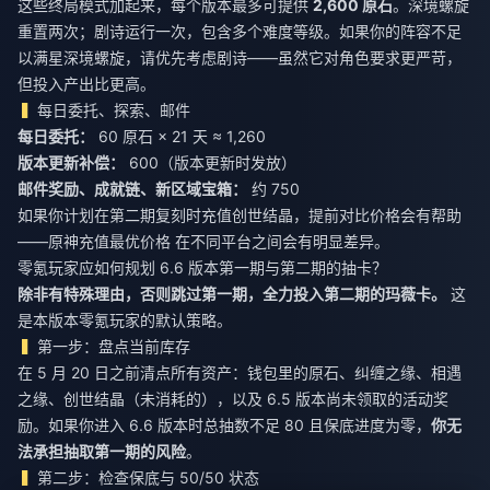
这些终局模式加起来，每个版本最多可提供
2,600 原石
。深境螺旋
重置两次；剧诗运行一次，包含多个难度等级。如果你的阵容不足
以满星深境螺旋，请优先考虑剧诗——虽然它对角色要求更严苛，
但投入产出比更高。
每日委托、探索、邮件
每日委托：
60 原石 × 21 天 ≈ 1,260
版本更新补偿：
600（版本更新时发放）
邮件奖励、成就链、新区域宝箱：
约 750
如果你计划在第二期复刻时充值创世结晶，提前对比价格会有帮助
——
原神充值最优价格
在不同平台之间会有明显差异。
零氪玩家应如何规划 6.6 版本第一期与第二期的抽卡？
除非有特殊理由，否则跳过第一期，全力投入第二期的玛薇卡。
这
是本版本零氪玩家的默认策略。
第一步：盘点当前库存
在 5 月 20 日之前清点所有资产：钱包里的原石、纠缠之缘、相遇
之缘、创世结晶（未消耗的），以及 6.5 版本尚未领取的活动奖
励。如果你进入 6.6 版本时总抽数不足 80 且保底进度为零，
你无
法承担抽取第一期的风险
。
第二步：检查保底与 50/50 状态