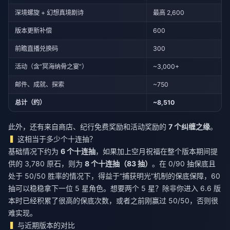
深境螺旋 + 幻想真境剧诗
最高 2,600
版本更新补偿
600
前瞻直播兑换码
300
活动（含“冥海纳骨之宴”）
~3,000+
邮件、成就、探索
~750
总计（约）
~8,510
此外，还有来自商店、纪行免费奖励和活动奖励的
7 个纠缠之缘
。
这相当于多少个十连抽？
基础情况下约为
6 个十连抽
，如果加上空月祝福在整个版本期间提
供的 3,780 原石，则为
8 个十连抽（83 抽）
。在 0/90 抽保底且
处于 50/50 胜率的情况下，得益于“捕获明光”机制的保底保障，60
抽可以稳稳拿下一位 5 星角色。想要两个 5 星？除非你进入 6.6 版
本时已经积累了很高的保底次数，或者之前刚赢过 50/50，否则很
难实现。
与近期版本的对比