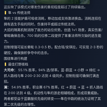
这反映了该模式对爆发伤害的重视程度超过了持续输出。
隼 vs 传统法师
隼的 2 技能护盾可吸收消耗，移动加成支持激进换血。消耗连招在
拥有逃生手段的同时，伤害持平或超过传统法师。
大招的隔离机制消除了敌方的站位优势。创造 1v1 场景，真实伤害/
晕眩确保击杀。700 码的位移二段提供了笨重法师所欠缺的逃生能
力。
控制增强可延长晕眩 0.3-0.5 秒。配合瑶/安琪拉，可实现 2-3 秒的
硬控，确保旗帜争夺中的击杀。
围绕隼进行构建
最佳打野搭档
大司命：
55.1% 胜率，94% 选/禁率。蓝-蔚蓝 → 小野 → 绯红 →
抓人路线与隼 2:00-2:30 达到 4 级同步。控制衔接可确保打满连
招。
澜：
54.9% 胜率，职业赛 67% 胜率。红 → 蔚蓝 → 蓝 → 抓人路线
在 2:00 达到 4 级。机动性与隼的游走相辅相成，形成双重威胁。
两者都受益于蓝霸服优先级的转变——隼在中路的统治力证明了其
第二优先级的合理性。