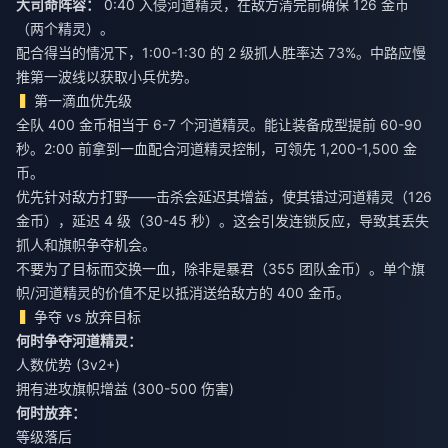
大司命阵容：
0:40 入侵河道精灵，在敌方清完前确保 126 金币
（两个精灵）。
配合得当的情况下，1:00-1:30 的 2 级抓人胜率达 73%。中路应慢
推第一波线以获取小兵优势。
第一滴血优先级
全队 400 金币相当于 6-7 个河道精灵。能让装备成型提前 60-90
秒。2:00 前拿到一血配合河道精灵控制，可领先 1,200-1,500 金
币。
优先针对敌方打野——击杀会延迟其增益，使其错过河道精灵（126
金币），延迟 4 级（30-45 秒）。这会引发连锁反应，导致其丢失
抓人和旗帜争夺机会。
不要为了目标而交换一血，除非是暴君（355 团队金币）。单个旗
帜/河道精灵的价值不足以抵消送给敌方的 400 金币。
争夺 vs 放弃目标
何时争夺河道精灵：
人数优势 (3v2+)
拥有进攻旗帜增益 (300-500 伤害)
何时放弃：
等级落后