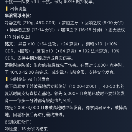
干扰——队友应阻止干扰。保持 60%+ 的控制率。
出装调整
隼滚雪球出装：
冷静之靴 (710g, 45% CDR) → 梦魇之牙 → 回响之杖 (8-10 分钟)
→ 博学者之怒 (12-14 分钟) → 噬神之书 (16-18 分钟) → 虚无法杖
(20 分钟以上)
铭文：
异变 x10（+64 法攻，+24 穿透），调和 x10（+10%
CDR，+回蓝），鹰眼 x10（+64 穿透）= 192 法术穿透，10%
CDR。支持中期对脆皮造成真实伤害。
落后时转防御：生命值/抗性优先于伤害。在面对 3,000+ 赤字时，
于 10:00-12:00 前完成。减少敌方击杀金币，支持安全发育。
何时终结 vs 何时发育
拿下风暴龙王并破高地后立即终结（10:00-12:00）。40-50 秒的
复活时间支持直接点基地。领先 5,000+ 且高地已破时不要继续发
育——每多一分钟都有被翻盘的风险。
领先 2,000-3,000 且未破高地时继续发育。稳拿风暴龙王，破掉高
地，回城补装后再进行最终推进。
识别获胜条件：
冲脸流：15 分钟内结束