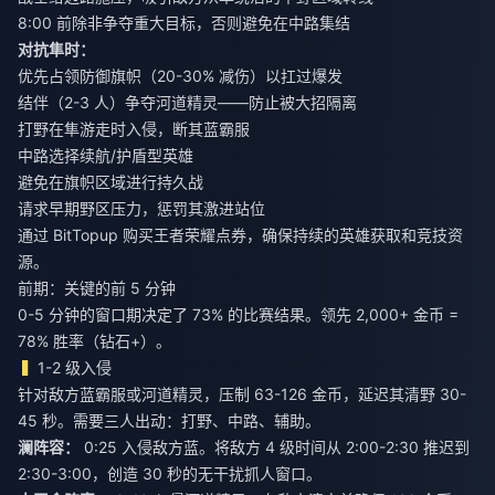
8:00 前除非争夺重大目标，否则避免在中路集结
对抗隼时：
优先占领防御旗帜（20-30% 减伤）以扛过爆发
结伴（2-3 人）争夺河道精灵——防止被大招隔离
打野在隼游走时入侵，断其蓝霸服
中路选择续航/护盾型英雄
避免在旗帜区域进行持久战
请求早期野区压力，惩罚其激进站位
通过 BitTopup
购买王者荣耀点券
，确保持续的英雄获取和竞技资
源。
前期：关键的前 5 分钟
0-5 分钟的窗口期决定了 73% 的比赛结果。领先 2,000+ 金币 =
78% 胜率（钻石+）。
1-2 级入侵
针对敌方蓝霸服或河道精灵，压制 63-126 金币，延迟其清野 30-
45 秒。需要三人出动：打野、中路、辅助。
澜阵容：
0:25 入侵敌方蓝。将敌方 4 级时间从 2:00-2:30 推迟到
2:30-3:00，创造 30 秒的无干扰抓人窗口。