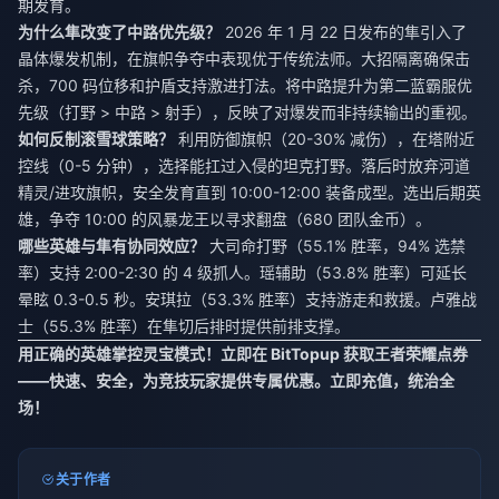
期发育。
为什么隼改变了中路优先级？
2026 年 1 月 22 日发布的隼引入了
晶体爆发机制，在旗帜争夺中表现优于传统法师。大招隔离确保击
杀，700 码位移和护盾支持激进打法。将中路提升为第二蓝霸服优
先级（打野 > 中路 > 射手），反映了对爆发而非持续输出的重视。
如何反制滚雪球策略？
利用防御旗帜（20-30% 减伤），在塔附近
控线（0-5 分钟），选择能扛过入侵的坦克打野。落后时放弃河道
精灵/进攻旗帜，安全发育直到 10:00-12:00 装备成型。选出后期英
雄，争夺 10:00 的风暴龙王以寻求翻盘（680 团队金币）。
哪些英雄与隼有协同效应？
大司命打野（55.1% 胜率，94% 选禁
率）支持 2:00-2:30 的 4 级抓人。瑶辅助（53.8% 胜率）可延长
晕眩 0.3-0.5 秒。安琪拉（53.3% 胜率）支持游走和救援。卢雅战
士（55.3% 胜率）在隼切后排时提供前排支撑。
用正确的英雄掌控灵宝模式！立即在 BitTopup 获取王者荣耀点券
——快速、安全，为竞技玩家提供专属优惠。立即充值，统治全
场！
关于作者