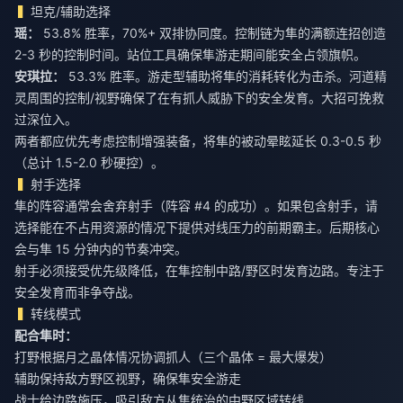
坦克/辅助选择
瑶：
53.8% 胜率，70%+ 双排协同度。控制链为隼的满额连招创造
2-3 秒的控制时间。站位工具确保隼游走期间能安全占领旗帜。
安琪拉：
53.3% 胜率。游走型辅助将隼的消耗转化为击杀。河道精
灵周围的控制/视野确保了在有抓人威胁下的安全发育。大招可挽救
过深位入。
两者都应优先考虑控制增强装备，将隼的被动晕眩延长 0.3-0.5 秒
（总计 1.5-2.0 秒硬控）。
射手选择
隼的阵容通常会舍弃射手（阵容 #4 的成功）。如果包含射手，请
选择能在不占用资源的情况下提供对线压力的前期霸主。后期核心
会与隼 15 分钟内的节奏冲突。
射手必须接受优先级降低，在隼控制中路/野区时发育边路。专注于
安全发育而非争夺战。
转线模式
配合隼时：
打野根据月之晶体情况协调抓人（三个晶体 = 最大爆发）
辅助保持敌方野区视野，确保隼安全游走
战士给边路施压，吸引敌方从隼统治的中野区域转线