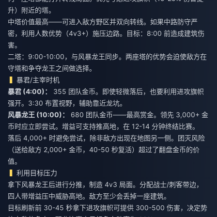
升）附近的塔。
中塔价值最高——可进入敌方野区并双向转线。如果中路防守严
密，利用人数优势（4v3+）施压边路。目标：8:00 前造成建筑伤
害。
二塔：9:00-10:00，与风暴龙王同步。两座塔的优势会迫使敌方在
守塔和争夺龙王之间做选择。
暴君/主宰时机
暴君 (4:00)：
355 团队金币。即使轻微落后，也要利用进攻旗帜
强开。3:30 布置视野，辅助靠近龙坑。
风暴龙王 (10:00)：
680 团队金币——最高赏金。领先 3,000+ 金
币时应立即尝试。增益可支持推高地，在 12-14 分钟终结比赛。
落后 4,000+ 时避免尝试，除非敌方出现在地图另一侧。团灭风险
（送给敌方 2,000+ 金币，40-50 秒复活）超过了翻盘金币的价
值。
利用目标压力
拿下风暴龙王后进行分推，制造 4v3 局面。分配战士/刺客带边，
四人带增益压中威胁高地。敌方至少会丢掉一座建筑。
目标刷新前 30-45 秒拿下进攻旗帜可提供 300-500 伤害，决定势