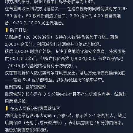
均力敌的争夺。职业比赛中目标争夺胜率为 68%。
在布置阶段压制敌方河道精灵——在建立视野的同时削减对方 126-
189 金币。60 秒刷新创造了窗口：3:30 清掉为 4:00 暴君做准
备，9:30 为 10:00 龙王做准备。
防守打法
防御旗帜（20-30% 减伤）支持在人数/装备劣势下守塔。落后
2,000+ 金币时，利用减伤扛过消耗并迫使对方撤退。
落后 3,000+ 时放弃外塔。专注于高地防守和安全发育。外塔虽提
供 600 团队金币，但阵亡代价高达 1,000-1,500。保命以守高地
（10-15 秒的基地路程有利于防守方）。
仅在有视野和人数优势时争夺风暴龙王。落后方无法仅靠操作获胜
——需要 5v4 或防御增益。避免导致团灭的绝望争夺。
反制策略：瓦解滚雪球
反滚雪球的核心是在 0-5 分钟内生存且不产生灾难性赤字，然后利
用后期成长。
在选人阶段识别滚雪球阵容
冲脸流通常包含澜/大司命 + 卢雅-瑶，预示着 2-4 级的抓人。缺乏
后期保障（无射手/成长型法师），表明其意图在 15 分钟内结束。
准备好防御旗帜和视野。