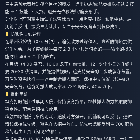
隼中路预示着针对孤立目标的爆发。选出护盾/续航英雄以扛过 2 技
能 → 1 技能 → 大招。避开无位移法师/脆皮射手。
3 个以上前期霸主确认了滚雪球意图。用坦克打野、续航中路、后
期射手反制。接受早期让步，专注于安全发育直到装备成型。
防御性兵线管理
在塔附近控线（0-5 分钟），迫使敌方过深位入。靠近防御塔提供
逃生机会。为了控线牺牲每波 2-3 个小兵是值得的——微小的损失
能防止 400+ 金币的阵亡。
在目标（4:00 暴君，10:00 龙王）前慢推。12-15 个小兵的兵线需
要 20-30 秒清理，并能提供视野。这支持安全的让步或争夺布置。
落后时避免快推——这会制造抓人漏洞。保持中立位置（线中心）
安全发育。这能将抓人成功率从 73% 降低到 40% 以下。
反制英雄
坦克打野能扛过早期入侵，保持发育持平。牺牲抓人潜力换取防御
稳定性。配合后期核心使用。
续航中路能抵消隼的消耗，迫使对方强开，而辅助可以反制。通过
清线保持优先级，避免在大招中阵亡。优先考虑能反制隼 700 码位
移的逃生工具（闪现/位移）。
后期射手在 15-18 分钟后提供保障。接受早期影响力降低，专注于