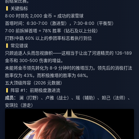
前结束比赛。
关键指标
8:00 时领先 2,000 金币 = 成功的滚雪球
首塔时间：6:30-7:00（激进型），7:30-8:00（平衡型）
7:00 前拆掉首塔 = 78% 胜率（钻石及以上分段）
打野/中路 60% 以上的参团率标志着执行到位
常见错误
只顾追逐人头而忽视旗帜——这相当于让出了河道精灵的 126-189
金币和 300-500 伤害的增益。
未能将金币领先转化为 8-9 分钟时的推塔压力。领先后的消极打法
胜率仅为 43%，而积极推塔的胜率为 68%。
五大顶级阵容（2026 元数据）
阵容 #1：前期极度激进流
成员：
澜（打野）、卢雅（战士）、瑶（辅助）、妲己（法师）、
安琪拉（游走）