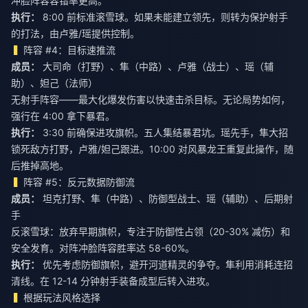
冲脸阵容容错率更高。
执行：
8:00 前标准滚雪球。如果未能建立领先，则转为保护射手
的打法，由卢雅/瑶提供控制。
阵容 #4：目标速推流
成员：
大司命（打野）、隼（中路）、卢雅（战士）、瑶（辅
助）、妲己（法师）
无射手阵容——最大化爆发伤害以快速击杀目标。无论局势如何，
强行在 4:00 拿下暴君。
执行：
3:30 前确保进攻旗帜。五人集结暴君坑。瑶先手，隼大招
锁死敌方打野，卢雅/妲己跟进。10:00 对风暴龙王重复此操作，随
后推掉高地。
阵容 #5：反元数据防御流
成员：
坦克打野、隼（中路）、防御型战士、瑶（辅助）、后期射
手
反滚雪球：放弃早期旗帜，专注于防御性占领（20-30% 减伤）和
安全发育。对阵冲脸阵容胜率达 58-60%。
执行：
优先考虑防御旗帜，避开河道精灵的争夺。隼利用消耗连招
清线。在 12-14 分钟射手装备成型后转入进攻。
根据玩法风格选择