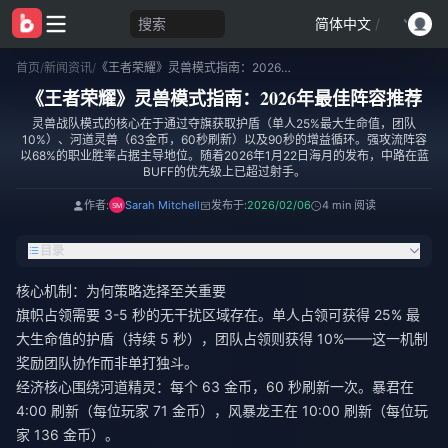
搜索
简体中文
/
首页
/
新闻资讯
/
《王者荣耀》灵兽模式指南：2026年最佳阵容推荐
《王者荣耀》灵兽模式指南：2026年最佳阵容推荐
灵兽战队模式的核心在于通过夺旗获取护盾（单人25%最大生命值，团队
10%）、河道灵兽（63金币，60秒刷新）以及90秒的增益循环。强攻流阵容
以68%的职业胜率占据主导地位。随着2026年1月22日海月的发布，中路在蓝
BUFF的优先级上已超过射手。
作者:
Sarah Mitchell
发布于:
2026/02/06
4 min 阅读
目录
核心机制：为何策略选择至关重要
旗帜占领需要 3-5 秒的无干扰区域存在。单人占领可获得 25% 最
大生命值的护盾（持续 5 秒），团队占领则获得 10%——这一机制
奖励团队协作而非单打独斗。
经济核心围绕河道精灵：每个 63 金币，60 秒刷新一次。暴君在
4:00 刷新（每位玩家 71 金币），风暴龙王在 10:00 刷新（每位玩
家 136 金币）。