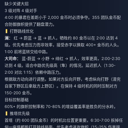
缺少关键大招
3 级对阵 4 级对手
4:00 的暴君在差距小于 2,000 金币时必须争夺。355 团队金币配
合防御旗帜提供了翻盘潜力。
打野路线优化
澜：
红 → 蔚蓝 → 蓝 → 抓人，牺牲约 80 金币以在 2:00 达到 4
级。优先考虑压力而非效率，接受赤字以换取 400+ 金币的人头。
1:00 前将蓝转交给中路。
大司命：
蓝-蔚蓝 → 小野 → 绯红 → 抓人，效率更高，2:00-2:30
达到 4 级。适合中路优先级高（隼）的情况。延迟抓人（1:30-
2:00 对比 1:15）依赖中路压力。
根据敌方动向进行调整。如果对方反向开野，考虑纵向打野（清完
自家下野区后拿敌方上野区）。在保持 4 级时机的同时压制对方
150-200 金币。
目标控制基础
60%+ 的旗帜控制率和 70-80% 的增益覆盖率是胜负的分水岭。
推塔优先级
首塔（约 600 团队金币）的时机比位置更重要。6:30-7:00 拆掉任
何一座塔都能打开转线局面。优先考虑进攻旗帜（15-25% 伤害提