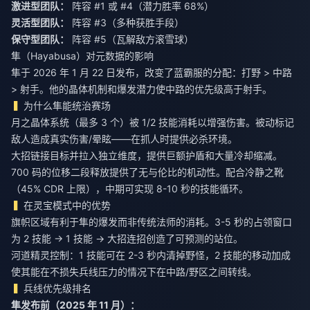
激进型团队：
阵容 #1 或 #4（潜力胜率 68%）
灵活型团队：
阵容 #3（多种获胜手段）
保守型团队：
阵容 #5（瓦解敌方滚雪球）
隼（Hayabusa）对元数据的影响
隼于 2026 年 1 月 22 日发布，改变了蓝霸服的分配：打野 > 中路
> 射手。他的晶体机制和爆发潜力使中路的优先级高于射手。
为什么隼能统治赛场
月之晶体系统（最多 3 个）被 1/2 技能消耗以增强伤害。被动标记
敌人造成真实伤害/晕眩——在抓人时提供必杀环境。
大招链接目标并拉入独立维度，提供巨额护盾和大量冷却缩减。
700 码的位移二段释放提供了无与伦比的机动性。配合冷静之靴
（45% CDR 上限），中期可实现 8-10 秒的技能循环。
在灵宝模式中的优势
旗帜区域有利于隼的爆发而非传统法师的消耗。3-5 秒的占领窗口
为 2 技能 → 1 技能 → 大招连招创造了可预测的站位。
河道精灵控制：1 技能可在 2-3 秒内清掉野怪，2 技能的移动加成
使其能在不损失兵线压力的情况下在中路/野区之间转线。
兵线优先级排名
隼发布前（2025 年 11 月）：