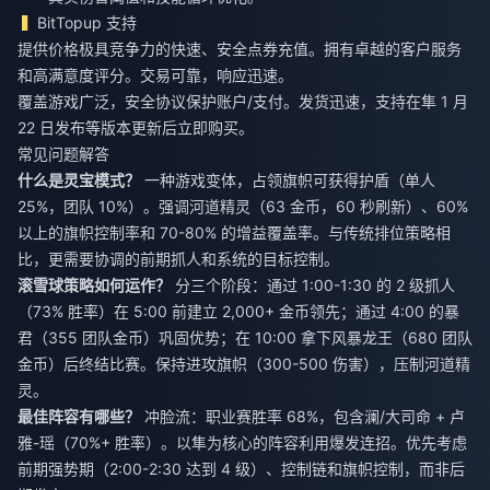
BitTopup 支持
提供价格极具竞争力的快速、安全点券充值。拥有卓越的客户服务
和高满意度评分。交易可靠，响应迅速。
覆盖游戏广泛，安全协议保护账户/支付。发货迅速，支持在隼 1 月
22 日发布等版本更新后立即购买。
常见问题解答
什么是灵宝模式？
一种游戏变体，占领旗帜可获得护盾（单人
25%，团队 10%）。强调河道精灵（63 金币，60 秒刷新）、60%
以上的旗帜控制率和 70-80% 的增益覆盖率。与传统排位策略相
比，更需要协调的前期抓人和系统的目标控制。
滚雪球策略如何运作？
分三个阶段：通过 1:00-1:30 的 2 级抓人
（73% 胜率）在 5:00 前建立 2,000+ 金币领先；通过 4:00 的暴
君（355 团队金币）巩固优势；在 10:00 拿下风暴龙王（680 团队
金币）后终结比赛。保持进攻旗帜（300-500 伤害），压制河道精
灵。
最佳阵容有哪些？
冲脸流：职业赛胜率 68%，包含澜/大司命 + 卢
雅-瑶（70%+ 胜率）。以隼为核心的阵容利用爆发连招。优先考虑
前期强势期（2:00-2:30 达到 4 级）、控制链和旗帜控制，而非后