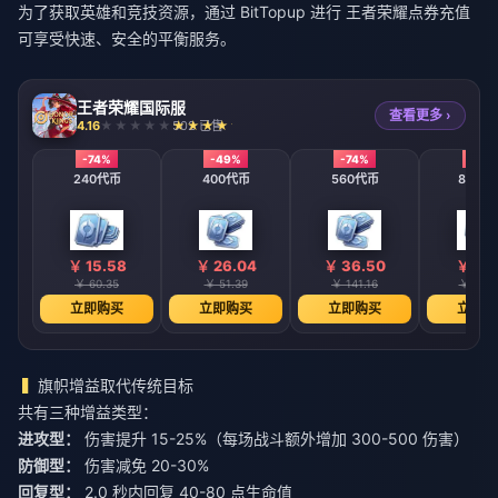
为了获取英雄和竞技资源，通过 BitTopup 进行
王者荣耀点券充值
可享受快速、安全的平衡服务。
王者荣耀国际服
查看更多 ›
4.16
502 已售
-74%
-49%
-74%
-74%
240代币
400代币
560代币
800 
￥ 15.58
￥ 26.04
￥ 36.50
￥ 52.
￥ 60.35
￥ 51.39
￥ 141.16
￥ 201.
立即购买
立即购买
立即购买
立即购
旗帜增益取代传统目标
共有三种增益类型：
进攻型：
伤害提升 15-25%（每场战斗额外增加 300-500 伤害）
防御型：
伤害减免 20-30%
回复型：
2.0 秒内回复 40-80 点生命值