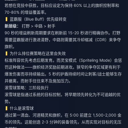
若想在竞技中获胜，目标应设定为保持 60% 以上的旗帜控制率和
70-80% 的增益覆盖率。
蓝霸服（Blue Buff）优先级转变
新层级：
打野 > 中路 > 射手
90 秒的增益刷新周期要求在刷新前 15-20 秒进行精确协作。打野
需要蓝霸服进行激进清野，中路则需要其冷却缩减（CDR）来争夺
旗帜。
为什么排位赛策略在这里会失效
标准阵容优先考虑后期发育。而灵宝模式（Spriteling Mode）会惩
罚这种做法——旗帜经济奖励前期进攻。狭窄的争夺区域更有利于
爆发伤害而非持续输出。5 秒的护盾持续时间让刺客/战士能够生存
并撤离，而射手往往来不及施加压力。
滚雪球策略：三阶段执行
滚雪球是指通过系统的目标控制，将早期领先转化为不可逾越的优
势。
什么是滚雪球
通过第一滴血、河道精灵和旗帜，在 5:00 前建立 1,500-2,000 金
币的领先。这能创造 2-3 分钟的装备领先，从而实现对目标的无压