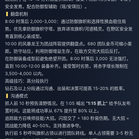
安全发育。配合防御型辅助（瑶/安琪拉）。
翻盘机制
8:00 时落后 2,000-3,000：通过防御旗帜和选择性换血稳住局
势。优先拿防御旗帜守塔，放弃进攻旗帜/河道精灵。在野区安全发
育直到核心装成型。
10:00 的风暴龙王为团战阵容提供翻盘点。680 团队金币可缩小差
距。防守站位，利用防御增益生存，在敌方交完大招后反打。
在防御装备成型前避免绝望开团。8:00 时落后 3,000 无法强打，
直到 10:00-12:00 装备补齐。接受暂时劣势，将赤字增长限制在
3,500-4,000 以内。
高级技巧：高分段执行
钻石及以上分段通过沟通、出装和决策可提高 15-20% 的胜率。
沟通模式
抓人前 10 秒预告清野情况。在 1:05 喊出
“1:15 抓上”
给予队友布
置时间。这能将成功率从 67% 提升至 80% 以上。
追踪敌方召唤师技能/大招。闪现交了 = 180 秒易伤期。无大招 =
团战能力降低 40-50%，支持激进争夺。
执行前 5 秒呼叫旗帜占领以进行团队转线。单人占领需要 3-5 秒无