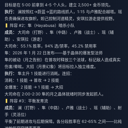
目标是在 5:00 前拿到 4-5 个人头，建立 2,500+ 金币领先。
执行：
澜按照红→蔚蓝→蓝的路线抓人，1:15 与卢雅配合越塔。瑶
负责确保进攻旗帜，妲己控制河道精灵，安琪拉游走提供视野。
阵容 #2：隼（Hayabusa）暗杀小队
成员：
大司命（打野）、隼（中路）、卢雅（战士）、瑶（辅
助）、安琪拉（游走）
大司命：55.1% 胜率，94% 选/禁率，45.2% 禁用率
隼：2026 年 1 月 22 日发布——基于晶体的爆发型法师
隼的被动（月之告别）在普攻时释放三个法球，标记敌人造成真实
伤害/晕眩。大招（月景幻象）将目标拉入独立维度。
执行：
隼主升 1 技能进行消耗。连招：
消耗：1 技能 → 普攻 → 2 技能
全爆发：2 技能 → 1 技能 → 大招
大司命在 2:00-2:30 隼的月之晶体就绪时同步发起抓人。
阵容 #3：平衡发育流
成员：
澜（打野）、隼（中路）、卢雅（战士）、瑶（辅助）、射
手（灵活位）
平衡了前期进攻与后期保障。各分段胜率在 62-65% 之间——比纯