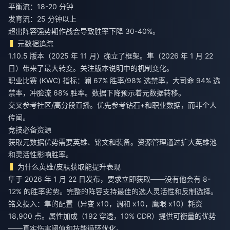
平衡流：18-20 分钟
发育流：25 分钟以上
超出阵容强势期作战会导致胜率下降 30-40%。
元数据追踪
1.10.5 版本（2025 年 11 月）确立了框架。隼（2026 年 1 月 22
日）带来了最大转变。关注版本说明中的机制变化。
职业比赛 (KWC) 指标：澜 67% 胜率/98% 选禁率，大司命 94% 选
禁率，冲脸流 68% 胜率。数据下降预示着元数据转移。
交叉参考社区/高分段直播。优先参考钻石+和职业数据，而非个人
传闻。
竞技必备资源
获取元数据优势需要英雄、铭文和装备。资源管理通过扩大英雄池
和灵活性影响胜率。
为什么英雄/皮肤获取能提升表现
隼于 2026 年 1 月 22 日发布，要求立即获取——没有他会有 8-
12% 的胜率劣势。完整的阵容支持最佳的选人灵活性和反制选择。
铭文投入：隼的配置（异变 x10，调和 x10，鹰眼 x10）耗资
18,900 点。属性加成（192 穿透，10% CDR）提供可衡量的优势
——真实伤害阈值和技能循环优化。