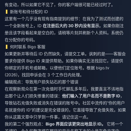
有变动，所以如果它不见了，你的客户端很可能已经过时了。
新账号和待分配的 ID
这里有一个几乎没有现有指南提到的细节：在我为了测试而创建的
一个全新账号上，ID
在注册后大约 30 秒内没有显示
。如果你刚注
册且该字段看起来是空白的，请稍等片刻并刷新个人资料。系统仍
在分配你的号码。
何时联系 Bigo 客服
如果更新并等待后 ID 仍然缺失，请提交工单。讽刺的是——客服会
要求你提供 Bigo ID 来提供帮助。如果你确实无法找回它，请提供
你绑定的手机号或邮箱，以便他们定位账号。根据 bigo.tv
(2026)，找回申诉会在 3 个工作日内处理。
编辑观点：导致用户损失钻石的那个错误
在观察新观众在第一次充值时手忙脚乱多年后，我要直言不讳地指
出那个让人们损失惨重的错误：
他们输入了用户名而不是数字 ID
，
导致钻石充值失败或消失在错误的账号中。社区中流传的“你的用户
名就是你的 ID”的建议是完全错误的，它直接导致了充值失败。如果
你从这篇文章中只学到一件事，请记住这一点。
我的第二个强烈观点：
Bigo 界面应该更突出地显示 ID。
它将一个
关键的、永久的数字埋在醒目的显示名称下方的小号灰色文字中。