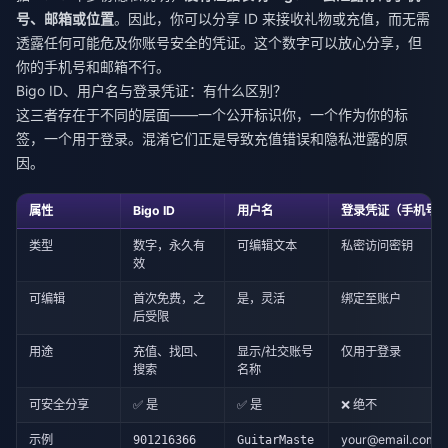
号、邮箱或位置
。因此，你可以分享 ID 来接收礼物或充值，而无需
透露任何可能危及你账号安全的凭证。这个数字可以放心分享，但
你的手机号和邮箱不行。
Bigo ID、用户名与登录凭证：有什么区别？
这三者存在于不同的层面——一个公开标识你，一个作为你的标
签，一个用于登录。混淆它们正是导致充值错误和隐私泄露的原
因。
属性
Bigo ID
用户名
登录凭证（手机号/
类型
数字，永久有
可编辑文本
私密访问密钥
效
可编辑
首次免费，之
是，灵活
绑定至账户
后受限
用途
充值、找回、
显示/社交账号
仅用于登录
搜索
名称
可安全分享
✅ 是
✅ 是
❌ 绝不
示例
your@email.com
901216366
GuitarMaste