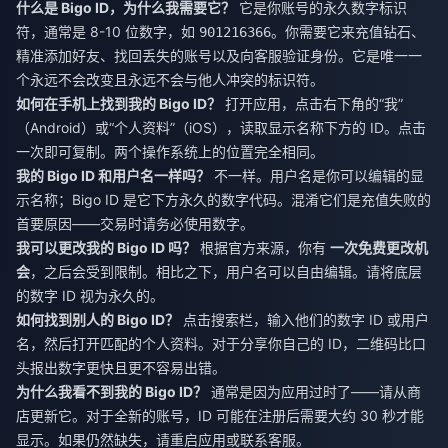
什么是 Bigo ID，为什么我需要它？
它是你账号的永久数字标识
符，通常是 8-10 位数字，如
。你需要它来充值钻石、
901216366
精准添加好友、找回丢失的账号以及向客服验证身份。它是唯一一
个永远不会改变且永远不会与他人冲突的标识符。
如何在手机上找到我的 Bigo ID？
打开应用，点击右下角的“我”
（Android）或“个人资料”（iOS），读取显示名称下方的 ID。点击
一次即可复制。两个操作系统上的位置完全相同。
我的 Bigo ID 和用户名一样吗？
不一样。用户名是你可以编辑的显
示名称；Bigo ID 是它下方永久的数字代码。混淆它们是充值失败的
首要原因——交易时请务必使用数字。
我可以更改我的 Bigo ID 吗？
根据官方来源，你有
一次免费更改机
会
，之后会受到限制。相比之下，用户名可以自由编辑。请将底层
的数字 ID 视为永久的。
如何找到别人的 Bigo ID？
点击搜索栏，输入他们的数字 ID 或用户
名，然后打开匹配的个人资料。对于分享你自己的 ID，二维码比口
头报出数字更快且更不容易出错。
为什么我看不到我的 Bigo ID？
通常是因为应用过时了——请从商
店更新它。对于全新的账号，ID 可能在注册后需要大约 30 秒才能
显示。如果仍然缺失，请重启应用或联系客服。