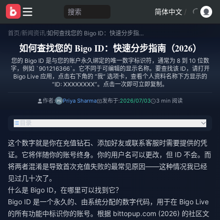
搜索
简体中文
/
首页
/
新闻资讯
/
如何查找您的 Bigo ID：快速分步指南（2026）
如何查找您的 Bigo ID：快速分步指南（2026）
您的 Bigo ID 是与您的账户永久绑定的唯一数字标识符，通常为 8 到 10 位数
字，例如 `901216366`。它不同于可编辑的显示名称。要查找该 ID，请打开
Bigo Live 应用，点击右下角的 “我” 选项卡，查看个人资料名称下方显示的
“ID: XXXXXXXX”。点击一次即可立即复制。
作者:
Priya Sharma
发布于:
2026/07/03
3 min 阅读
目录
这个数字就是你在充值钻石、添加好友或联系客服时需要提供的凭
证。它将伴随你的账号终身。你的用户名可以更改，但 ID 不会。而
将两者混淆是导致首次充值失败的最常见原因——这种情况我已经
见过几十次了。
什么是 Bigo ID，在哪里可以找到它？
Bigo ID 是一个永久的、由系统分配的数字代码，用于在 Bigo Live
的所有功能中标识你的账号。根据 bittopup.com (2026) 的社区文