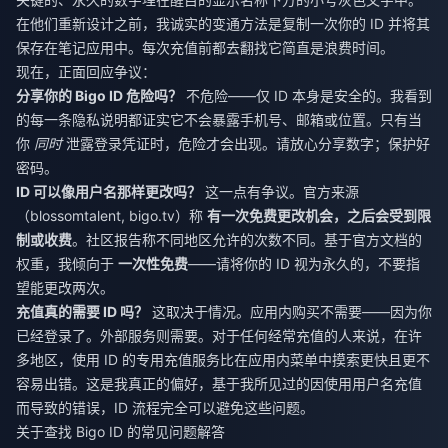
在他们重新设计之前，我诚实的变通方法是复制一次你的 ID 并将其
保存在笔记应用中。每次充值前都去翻找它简直是浪费时间。
现在，正面回应争议：
分享你的 Bigo ID 危险吗？
不危险——仅 ID 本身是安全的。我看到
的每一条隐私说明都证实它不会暴露手机号、邮箱或位置。只有当
你
同时
泄露登录凭证时，危险才会出现。请放心分享数字；保护好
密码。
ID 可以像用户名那样更改吗？
这一点有争议。官方来源
（blossomtalent, bigo.tv）称
有一次免费更改机会，之后会受到限
制或收费
。社区报告称不同地区允许的次数不同。基于官方文档的
权重，我倾向于
一次性免费
——请将你的 ID 视为永久的，不要指
望能更改两次。
充值真的需要 ID 吗？
这取决于情况。应用内购买不需要——因为你
已经登录了。外部服务则需要。对于任何经常充值的人来说，在许
多地区，使用 ID 的专用充值服务比在应用内菜单中摸索更快且更不
容易出错。这是我真正的偏好，基于我所见过的因使用用户名充值
而导致的错误，ID 流程完全可以避免这些问题。
关于查找 Bigo ID 的常见问题解答