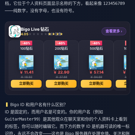
档，它位于个人资料页面显示名称的下方，看起来像
123456789
——纯数字，没有字母，也没有符号。
Bigo Live 钻石
查看更多 ›
4.05
667 已售
-40%
-40%
-40%
-40
100钻石
200钻石
500钻石
1000
￥ 11.41
￥ 22.90
￥ 57.14
￥ 114
￥ 18.93
￥ 37.88
￥ 94.69
￥ 189.
立即购买
立即购买
立即购买
立即购
Bigo ID 和用户名有什么区别？
ID 是固定的，而用户名是可变的。你的用户名（例如
）是其他观众在聊天室和你的个人资料卡上看到
GuitarMaster99
的标签，你可以随时编辑它。而下方的数字 ID 是机器可读的唯一标
识符，永远不会改变——这也是 Bigo 服务器在处理充值、关注和账