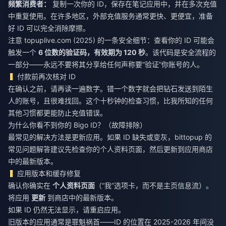
频繁消费者：
复制一次你的 ID，保存在笔记应用中，并在多次充值
中重复使用。在许多地区，外部充值服务通常更快、更便宜，准备
好 ID 可以完全消除摩擦。
注意 topuplive.com (2025) 的一条安全细节：查看你的 ID 可能会
触发一个
6 位数的验证码，有效期为 120 秒
。该代码是安全流程的
一部分——永远不要将其分享给任何声称要“验证”你账号的人。
付款前再次核对 ID
在确认之前，请再读一遍数字。错一个数字就会把钻石发送到陌生
人的账号，且很难找回。这个十秒钟的检查习惯，比我所知的任何
其他习惯都更能防止充值错误。
为什么你看不到你的 Bigo ID？（故障排除）
最常见的解决方法是更新应用。如果 ID 缺失或变灰，bittopup 的
常见问题解答建议先检查你的个人资料页面，然后更新到应用商店
中的最新版本。
应用版本和缓存修复
确认你确实在
个人资料页面
（“我”选项卡，而不是主页信息流）。
将应用
更新
到商店中的最新版本。
如果 ID 仍然无法显示，请重启应用。
旧版本的应用通常是罪魁祸首——ID 的位置在 2025-2026 年间没