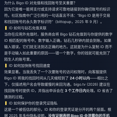
为什么 Bigo ID 对充值和找回账号至关重要？
因为它是唯一能将支付或支持请求可靠地链接到你确切账号的标识
符。社区指南中广泛引用的一句话直言不讳：“Bigo ID 是用于交易
和找回账号的永久数字标识符”（bittopup，2025 年 9 月）。
ID 如何与钻石充值关联
当你在应用外充值时，服务商会将
Bigo 钻石
充值到与你提供的数字
ID 相匹配的账号中。数字输入正确，钻石几秒钟内就会到账。如果
输入错误，它们就无法到达正确的地方。这就是为什么复制 ID 而不
是手动输入如此重要的原因——错一个数字，你的钱就可能充到了
陌生人的账号里。
ID 如何加快账号找回速度
效果显著。当我丢失了一个次要账号的访问权限时，向客服提供
Bigo ID 将我的找回时间从几天缩短到了
24 小时以内
——相比之
下，仅描述用户名会导致缓慢的来回沟通。bigo.tv (2026) 建议在
找回账号时提供 ID，并指出申诉会在
3 个工作日内
处理。ID 省去了
猜测的过程。
ID 如何保护你的登录凭证隐私
这是一个被低估的部分。ID 和你的登录凭证是分开的两个层面。根
据 2025 年多份隐私说明，
没有证据表明 Bigo ID 会泄露你的手机