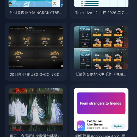
如何兑换兑换码 NCRCKYT8EF
Taka Live 1.2.11 在 2026 年 7 月
以获取免费蛋币（2026年8月）
更新后耗电过快？原因与解决方
法
2026年6月PUBG G-COIN CD
低价购买绝地求生手游（PUBG
K：91.43美元双倍促销活动真的
Mobile）UC，迎接火影忍者疾
划算吗？
风传联动（2026年7月）：价
格、最佳礼包与安全充值指南
燕云十六声群山之秋活动奖励20
如何使用 Poppo Live App：完