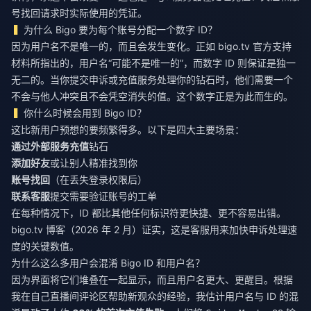
号找回请求时实际使用的凭证。
为什么 Bigo 要为每个账号分配一个数字 ID？
因为用户名不是唯一的，而且会发生变化。正如 bigo.tv 官方支持
材料所指出的，用户名“可能不是唯一的”，而数字 ID 则保证是独一
无二的。当你提交申诉或充值服务处理你的钻石时，他们需要一个
不会与他人冲突且不会凭空消失的值。这个数字正是为此而生的。
你什么时候会用到 Bigo ID？
这比新用户预想的要频繁得多。以下是四大主要场景：
通过外部服务充值
钻石
添加好友
或让别人精准找到你
账号找回
（在丢失登录权限后）
联系客服
提交需要验证账号的工单
在每种情况下，ID 都比其他任何标识符更快捷、更不容易出错。
bigo.tv 博客（2026 年 2 月）证实，这是客服用来加快申诉处理速
度的关键数值。
为什么这么多用户会混淆 Bigo ID 和用户名？
因为界面将它们堆叠在一起显示，而且用户名更大、更醒目。根据
我在自己直播间评论区帮助新观众的经验，我估计用户名与 ID 的混