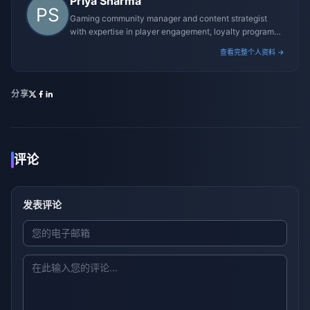
Priya Sharma
Gaming community manager and content strategist
with expertise in player engagement, loyalty programs,
and promotional campaigns.
查看完整个人资料 →
分享
评论
发表评论