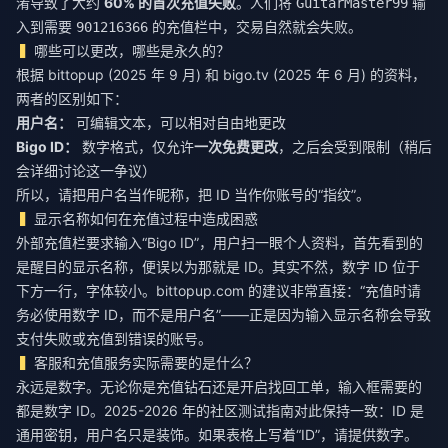
淆导致了大约
60% 的首次充值失败
。人们将
输
GuitarMaster99
入到需要
的充值栏中，交易自然就会失败。
901216366
哪些可以更改，哪些是永久的？
根据 bittopup (2025 年 9 月) 和 bigo.tv (2025 年 6 月) 的资料，
两者的区别如下：
用户名：
可编辑文本，可以相对自由地更改
Bigo ID：
数字格式，仅允许
一次免费更改
，之后会受到限制（稍后
会详细讨论这一争议）
所以，请把用户名当作昵称，把 ID 当作你账号的“指纹”。
显示名称如何在充值过程中造成困惑
外部充值栏要求输入“Bigo ID”，用户扫一眼个人资料，首先看到的
是醒目的显示名称，便误以为那就是 ID。其实不然，数字 ID 位于
下方一行，字体较小。bittopup.com 的建议非常直接：“充值时请
务必使用数字 ID，而不是用户名”——正是因为输入显示名称会导致
支付失败或充值到错误的账号。
客服和充值服务实际需要的是什么？
永远是数字。无论你是充值钻石还是开启找回工单，输入框需要的
都是数字 ID。2025-2026 年的社区测试指南对此保持一致：ID 是
通用密钥，用户名只是装饰。如果表格上写着“ID”，请提供数字。