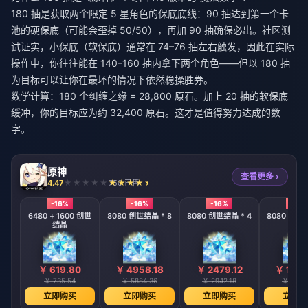
180 抽是获取两个限定 5 星角色的保底底线：90 抽达到第一个卡
池的硬保底（可能会歪掉 50/50），再加 90 抽确保必出。社区测
试证实，小保底（软保底）通常在 74–76 抽左右触发，因此在实际
操作中，你往往能在 140–160 抽内拿下两个角色——但以 180 抽
为目标可以让你在最坏的情况下依然稳操胜券。
数学计算：180 个纠缠之缘 = 28,800 原石。加上 20 抽的软保底
缓冲，你的目标应为约 32,400 原石。这才是值得努力达成的数
字。
原神
查看更多 ›
4.47
750 已售
-16%
-16%
-16%
-16%
6480 + 1600 创世
8080 创世结晶 * 8
8080 创世结晶 * 4
8080 创世结
结晶
￥ 619.80
￥ 4958.18
￥ 2479.12
￥ 1239
￥ 735.54
￥ 5884.36
￥ 2942.18
￥ 1471
立即购买
立即购买
立即购买
立即购