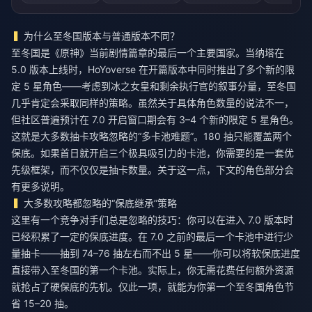
为什么至冬国版本与普通版本不同？
至冬国是《原神》当前剧情篇章的最后一个主要国家。当纳塔在
5.0 版本上线时，HoYoverse 在开篇版本中同时推出了多个新的限
定 5 星角色——考虑到冰之女皇和剩余执行官的叙事分量，至冬国
几乎肯定会采取同样的策略。虽然关于具体角色数量的说法不一，
但社区普遍预计在 7.0 开启窗口期会有 3–4 个新的限定 5 星角色。
这就是大多数抽卡攻略忽略的“多卡池难题”。180 抽只能覆盖两个
保底。如果首日就开启三个极具吸引力的卡池，你需要的是一套优
先级框架，而不仅仅是抽卡数量。关于这一点，下文的角色部分会
有更多说明。
大多数攻略都忽略的“保底继承”策略
这里有一个竞争对手们总是忽略的技巧：你可以在进入 7.0 版本时
已经积累了一定的保底进度。在 7.0 之前的最后一个卡池中进行少
量抽卡——抽到 74–76 抽左右而不出 5 星——你可以将软保底进度
直接带入至冬国的第一个卡池。实际上，你无需花费任何额外资源
就抢占了硬保底的先机。仅此一项，就能为你第一个至冬国角色节
省 15–20 抽。