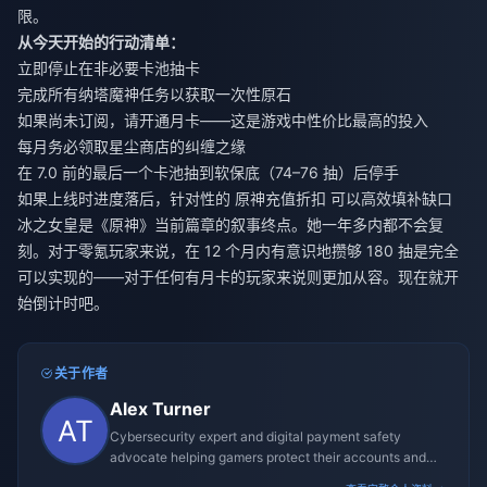
限。
从今天开始的行动清单：
立即停止在非必要卡池抽卡
完成所有纳塔魔神任务以获取一次性原石
如果尚未订阅，请开通月卡——这是游戏中性价比最高的投入
每月务必领取星尘商店的纠缠之缘
在 7.0 前的最后一个卡池抽到软保底（74–76 抽）后停手
如果上线时进度落后，针对性的
原神充值折扣
可以高效填补缺口
冰之女皇是《原神》当前篇章的叙事终点。她一年多内都不会复
刻。对于零氪玩家来说，在 12 个月内有意识地攒够 180 抽是完全
可以实现的——对于任何有月卡的玩家来说则更加从容。现在就开
始倒计时吧。
关于作者
Alex Turner
Cybersecurity expert and digital payment safety
advocate helping gamers protect their accounts and
transactions.