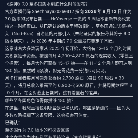
《原神》7.0 至冬国版本到底什么时候发布？
官方直播代码
指向
2026 年 8 月 12 日
作为
Snezhnaya20260812
7.0 版本的发布日期——HoYoverse 一贯的 6 周版本更新节奏也支
持这一时间窗口。从已确认的版本里程碑倒推，至冬国通过诺德-克
莱（Nod-Krai）自治区的局部引入（未经证实的报告称其将于 6.0
版本到来），为 2026 年中期的 7.0 全面发布奠定了基础。
这意味着大多数玩家从 2025 年初开始，大约有 12–15 个月的时间
来积累抽卡资源。按照每月 4,200–4,800 原石的现实收入（零氪且
全探索），每月大约可获得 15–17 抽——在 11–12 个月内即可达到
180 抽。虽然时间紧凑，但无需花费一分钱即可实现。
月卡订阅者每月可额外获得约 2,700 原石（每日 90 原石 × 30
天），将月总收入推高至约 6,900–7,500 原石，并将周期缩短至 8
–9 个月。在面对截止日期时，这有着显著的差异。
哪些至冬国角色值得你攒够 180 抽？
在这里，我想直接说明哪些是已确认的，哪些是猜测的——因为大
多数攻略模糊了这条界限，这会损害可信度。
已确认：
至冬国作为 7.0 版本的可探索区域
冰之女皇作为冰神及至冬国统治者（官方背景设定）