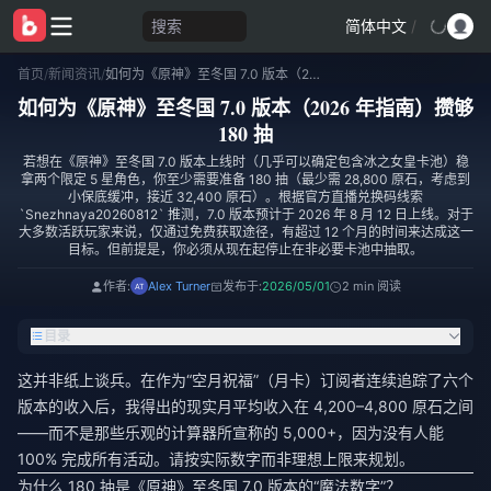
搜索
简体中文
/
首页
/
新闻资讯
/
如何为《原神》至冬国 7.0 版本（2026 年指南）攒够 180 抽
如何为《原神》至冬国 7.0 版本（2026 年指南）攒够
180 抽
若想在《原神》至冬国 7.0 版本上线时（几乎可以确定包含冰之女皇卡池）稳
拿两个限定 5 星角色，你至少需要准备 180 抽（最少需 28,800 原石，考虑到
小保底缓冲，接近 32,400 原石）。根据官方直播兑换码线索
`Snezhnaya20260812` 推测，7.0 版本预计于 2026 年 8 月 12 日上线。对于
大多数活跃玩家来说，仅通过免费获取途径，有超过 12 个月的时间来达成这一
目标。但前提是，你必须从现在起停止在非必要卡池中抽取。
作者:
Alex Turner
发布于:
2026/05/01
2 min 阅读
目录
这并非纸上谈兵。在作为“空月祝福”（月卡）订阅者连续追踪了六个
版本的收入后，我得出的现实月平均收入在 4,200–4,800 原石之间
——而不是那些乐观的计算器所宣称的 5,000+，因为没有人能
100% 完成所有活动。请按实际数字而非理想上限来规划。
为什么 180 抽是《原神》至冬国 7.0 版本的“魔法数字”？