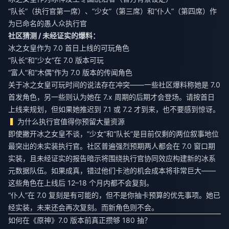
“队长”（执行官第一席）、“少女”（第三席）和“仆人”（第四席）作
为已命名的愚人众执行官
社区猜测 / 未经证实的爆料：
冰之女皇作为 7.0 首日上线的可玩角色
“队长”和“少女”在 7.0 版本可玩
“富人”和“木偶”作为 7.0 版本的传闻角色
关于冰之女皇可玩时间的说法存在冲突——一些社区爆料称她是 7.0
首发角色，另一些则认为她在 7.x 周期的后期才会登场。请按首日
上线来规划，但如果她推迟到 7.1 或 7.2 才到来，也不要感到惊讶。
为什么执行官值得你预留大量资源
即使撇开冰之女皇不谈，“少女”和“队长”是目前仅剩的两位叙事地位
最突出的未实装执行官。社区普遍强烈预期两人都会在 7.0 窗口期
实装，且未经证实的报告暗示将围绕执行官协同效应构建新的冰系
元数据队伍。如果成真，错过他们卡池的机会成本将非常巨大——
这些角色在上线后 12–18 个月内都不会复刻。
“仆人”在 7.0 复刻是有可能的，但不是你抽卡预算的优先事项。她已
经实装，未来还会再次复刻。而新角色则不会。
如何在《原神》7.0 版本前真正攒够 180 抽？