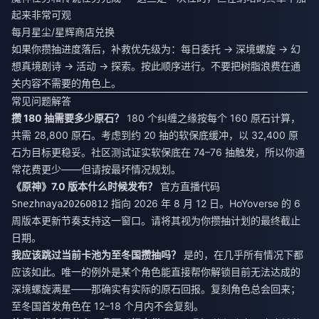
起来非常可观
每月星尘/星辉商店兑换
如果你攒抽进度落后，补救优先级为：每日委托 → 深境螺旋 → 幻
想真境剧诗 → 活动 → 探索。按此顺序进行。不要把树脂浪费在通
关内容不需要的角色上。
常见问题解答
攒 180 抽需要多少原石？
180 个纠缠之缘按每个 160 原石计算，
共需 28,800 原石。考虑到约 20 抽的软保底缓冲，以 32,400 原
石为目标更稳妥。社区测试证实软保底在 74–76 抽触发，所以你通
常花费更少——但请按最坏情况规划。
《原神》7.0 版本什么时候发布？
官方直播代码
指向 2026 年 8 月 12 日。HoYoverse 的 6
Snezhnaya20260812
周版本更新节奏支持这一窗口。请将其视为你攒抽计划的最终截止
日期。
我应该跳过当前卡池为至冬国攒抽吗？
是的，在几乎所有情况下都
应该如此。唯一的例外是某个角色能直接帮你解锁目前无法达成的
深境螺旋满星——那确实有实际的原石回报。复刻角色总会回来；
至冬国首发角色在 12–18 个月内不会复刻。