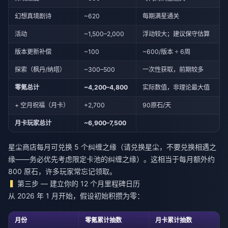
幻想真境剧诗
~620
每期满星通关
活动
~1,500–2,000
浮动较大；建议保守估算
版本更新补偿
~100
~600/版本 ÷ 6周
探索（枫丹/纳塔）
~300–500
一次性获取，前期较多
零氪总计
~4,200–4,800
实际数值，非理论最大值
+ 空月祝福（月卡）
+2,700
90原石/天
月卡玩家总计
~6,900–7,500
星尘商店每月可兑换 5 个纠缠之缘（请兑换星尘，不要兑换相遇之
缘——务必优先考虑限定卡池的纠缠之缘）。这相当于每月额外约
800 原石，许多玩家常忘记领取。
第三步 — 建立你的 12 个月里程碑日历
从 2026 年 1 月开始，假设初始积攒为零：
月份
零氪累计抽数
月卡累计抽数