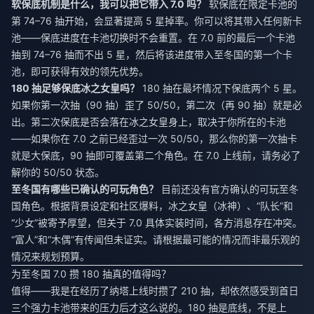
软保底机制是什么，我可以把它带入 7.0 吗？
软保底在限定卡池的
第 74–76 抽开始，会显著提高 5 星掉率。你可以将其带入任何新卡
池——保底进度在卡池切换时不会重置。在 7.0 前的最后一个卡池
抽到 74–76 抽而不出 5 星，然后将该进度带入至冬国的第一个卡
池，即可获得有效的领先优势。
180 抽足够保底冰之女皇吗？
180 抽在最坏情况下保底两个 5 星。
如果你第一次抽（90 抽）歪了 50/50，第二次（再 90 抽）就是必
出。第二次保底是否会落在冰之女皇身上，取决于你所在的卡池
——如果你在 7.0 之前已经歪过一次 50/50，那么你的第一次抽卡
就是大保底，90 抽即可覆盖第二个角色。在 7.0 上线前，请务必了
解你的 50/50 状态。
至冬国有哪些已确认的可玩角色？
目前还没有官方确认的可玩至冬
国角色。根据背景设定和社区爆料，冰之女皇（冰神）、“队长”和
“少女”被寄予厚望，但关于 7.0 具体实装时间，各方消息存在冲突。
“富人”和“木偶”有传闻但未证实。请根据最可能的情况而非最乐观的
情况来规划预算。
为至冬国 7.0 攒 180 抽真的值得吗？
值得——我是在经历了纳塔上线时攒了 210 抽，却依然感受到首日
三个强力卡池带来的压力后才这么说的。180 抽是底线，不是上