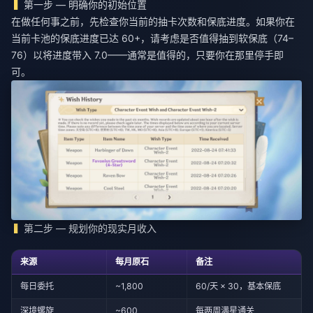
第一步 — 明确你的初始位置
在做任何事之前，先检查你当前的抽卡次数和保底进度。如果你在
当前卡池的保底进度已达 60+，请考虑是否值得抽到软保底（74–
76）以将进度带入 7.0——通常是值得的，只要你在那里停手即
可。
第二步 — 规划你的现实月收入
来源
每月原石
备注
每日委托
~1,800
60/天 × 30，基本保底
深境螺旋
~600
每两周满星通关