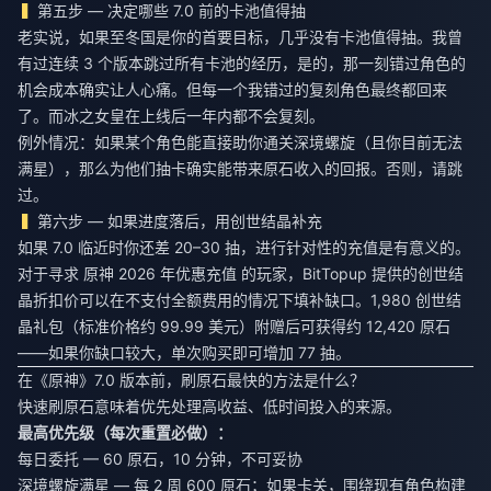
第五步 — 决定哪些 7.0 前的卡池值得抽
老实说，如果至冬国是你的首要目标，几乎没有卡池值得抽。我曾
有过连续 3 个版本跳过所有卡池的经历，是的，那一刻错过角色的
机会成本确实让人心痛。但每一个我错过的复刻角色最终都回来
了。而冰之女皇在上线后一年内都不会复刻。
例外情况：如果某个角色能直接助你通关深境螺旋（且你目前无法
满星），那么为他们抽卡确实能带来原石收入的回报。否则，请跳
过。
第六步 — 如果进度落后，用创世结晶补充
如果 7.0 临近时你还差 20–30 抽，进行针对性的充值是有意义的。
对于寻求
原神 2026 年优惠充值
的玩家，BitTopup 提供的创世结
晶折扣价可以在不支付全额费用的情况下填补缺口。1,980 创世结
晶礼包（标准价格约 99.99 美元）附赠后可获得约 12,420 原石
——如果你缺口较大，单次购买即可增加 77 抽。
在《原神》7.0 版本前，刷原石最快的方法是什么？
快速刷原石意味着优先处理高收益、低时间投入的来源。
最高优先级（每次重置必做）：
每日委托 — 60 原石，10 分钟，不可妥协
深境螺旋满星 — 每 2 周 600 原石；如果卡关，围绕现有角色构建