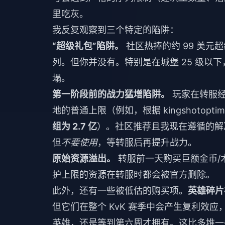
里吃灰。
我反复观察到三个特定的陷阱：
“超级礼包”陷阱。
社区热捧的约 99 美
列。但你并没有。特别是在城堡 25 级以下
塌。
第一阶段前的战力猛增陷阱。
玩家在转服经
地的普通上限（例如，根据 kingshotoptimi
组为 2.7 亿
）。社区推荐且我现在遵循的解
但
不要使用
，等转服后再提升战力。
原始资源溢出。
转服前一天购买巨额金币/
护上限的资源在转服时都会被官方删除。
此外，还有一些被低估的购买项。
英雄碎片
但它们在整个 KvK 赛季中会产生复利效应
英雄，还是等到第六周才拥有。这比多堆一