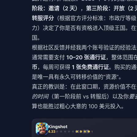
阶段：邀请（2 天）
，
第三阶段：开放（2 
转服评分
（根据官方评分标准：市政厅等级 +
力）决定了你是否有资格进入顶级王国。在
国。
根据社区反馈并经我两个账号验证的经验法
通常需要支付
10–20 张通行证
，整体范围
币
，每周可获得
1 张免费通行证
。购买的通
是唯一具有永久可转移价值的“资源”。
真正的教训是：在此窗口期，资源价值不在
的时间
（第一阶段前 vs 转服后）以及你
要
算也能胜过粗心大意的 100 美元投入。
Kingshot
4.33
653 已售