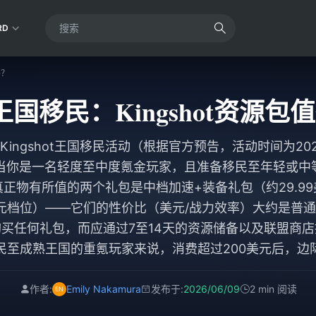
RD
吗？
月王国移民：Kingshot资源
的Kingshot王国移民活动（根据官方预告，活动时间为202
有当你是一名轻度至中度氪金玩家，且准备移民至年轻或中
正物有所值的两个礼包是中档加速+装备礼包（约29.9
美元档位）——它们的性价比（美元/战力效率）大约是普通每日
买任何礼包，而应通过7至14天的资源储备以及联盟商
民至成熟王国的重氪玩家来说，消费超过200美元后，边
作者:
Emily Nakamura
发布于:
2026/06/09
2 min 阅读