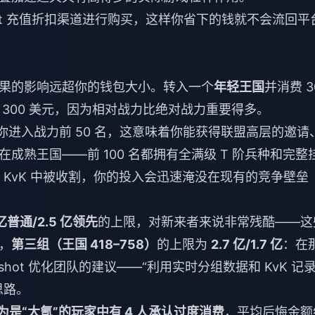
ot 充值折扣
渠道进行购买，这样你省下的钱就不会流回平
果的影响远超你的钱包大小。转入一个
年轻王国
并消费 3
 300 美元，因为相对战力比绝对战力重要得多。
你进入战力前 50 名，这意味着你能获得联盟高层的邀请
熟王国——前 100 名都拥有全满级 T 阶兵种和完整
 KvK 中被收割，你的投入会迅速淹没在现有的竞争壁垒
 亿普通/2.5 亿领先
的上限，对新来者来说非常残酷——这
，
第三组（王国 418–758）
的上限为
2.7 亿/1.7 亿
：在
shot 优化团队的建议——“利用实时分组数据和 KvK 记
思路。
认为是“大氪”的玩家中有 4 人承认过度消费
，平均后悔金额