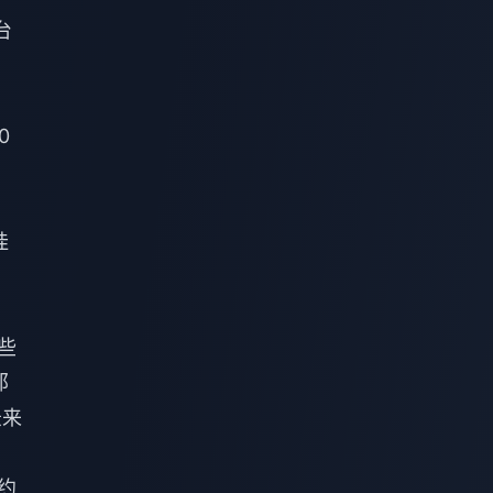
台
0
、
挂
些
那
录来
约