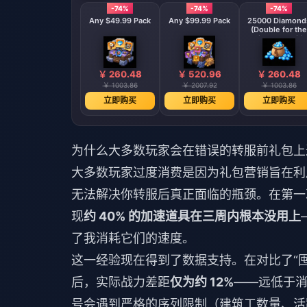
-74%
-74%
-74%
Any $49.99 Pack
Any $99.99 Pack
25000 Diamond
(Double for the
First Deposit)
￥ 260.48
￥ 520.96
￥ 260.48
￥ 1003.86
￥ 2007.92
￥ 1003.86
立即购买
立即购买
立即购买
为什么大多数玩家会在错误的转服前礼包上
大多数玩家过度消费是因为礼包营销旨在利用
无法解决你转服后真正面临的瓶颈。在第
现
约 40% 的加速道具在三周内根本没用上
了我消耗它们的速度。
这一经验现在得到了数据支持。在对比了“囤积
后，实际战力差距
仅为约 12%
——远低于
号会遇到严格的序列限制（建筑工数量、活