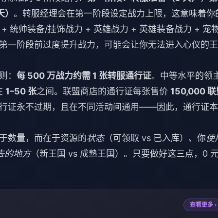
天）
。转服经理会在第一阶段设定战力上限，这意味着你
 统帅装备/挂饰战力 + 英雄战力 + 英雄装备战力 + 宠
第一阶段前过度提升战力，可能会让你无法进入心仪的王
则：
每 500 万战力约需 1 张转服通行证
。中等水平的领
在
1–50 张
之间。联盟商店的通行证每张售价
150,000 
行证永不过期，且在不同活动间通用——因此，通行证本
于数量，而在于资源的
状态
（可领取 vs 已入库）、你
使
去的地方
（新王国 vs 成熟王国）。只要做好这三点，0 
查看更多 ›