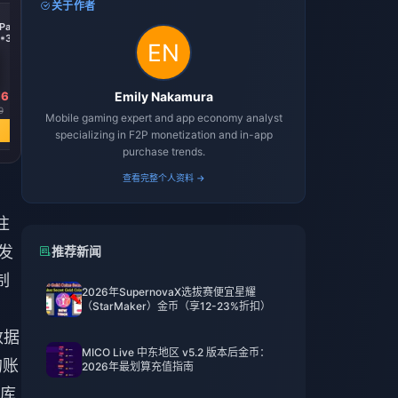
关于作者
-74%
-74%
-74%
Pack
Any $999.99 Pack
KingShot
Standard ALL-IN-ONE
*3)
4.99+9.99+19.99+49.99+99.99*4
2(4.99$+9.99$+19.99$+49.99$+99.99$)
16
￥ 5210.39
Emily Nakamura
￥ 2500.45
￥ 963.67
9
￥ 20081.00
￥ 9636.96
￥ 3714.02
Mobile gaming expert and app economy analyst
立即购买
立即购买
立即购买
specializing in F2P monetization and in-app
purchase trends.
查看完整个人资料 →
往
发
推荐新闻
制
2026年SupernovaX选拔赛便宜星耀
（StarMaker）金币（享12-23%折扣）
数据
MICO Live 中东地区 v5.2 版本后金币：
的账
2026年最划算充值指南
库