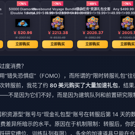
-74%
-74%
-49%
-74%
s
50000 Diamonds
Wavebound Voyage Bundle Full
“极乐任务”资源礼包全套
Any $499.99 
(Double for the
Set(4.99*5+9.99*5+19.99*5+49.99*5)
(0.99*1+2.99*1+4.99*1+9.99*1+19.99*1+49.99*1+99.99
First Deposit)
￥ 520.96
￥ 2213.38
￥ 2026.37
￥ 2605.
￥ 2007.92
￥ 8530.49
￥ 3982.99
￥ 10040.3
立即购买
立即购买
立即购买
立即购买
过度消费？
“错失恐惧症”（FOMO），而所谓的“限时转服礼包”往
一次转服前，我花了约
80 美元购买了大量加速礼包
，结果
——不是因为它们不好，而是因为建筑队列和前置研究限
资源型”账号与“现金礼包型”账号在转服后第 14 天的
消费差异所暗示的水平。原因在于机制限制：转服后，你
跃研究槽位、训练队列有限），多余的加速道具只能在仓