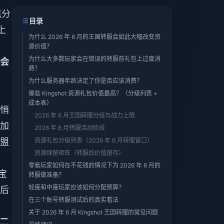
充分
目录
上
为什么 2026 年 6 月的王国转服会如此大幅改变资
源价值？
为什么大多数玩家会在错误的转服前礼包上过度消
会
费？
为什么服务器年龄决定了你是否应该消费？
哪些 Kingshot 资源礼包价值最高？（分级列表 +
成本表）
悄
2026 年 6 月王国转服分组与战力上限
加
2026 年 6 月转服活动阶段
盟
资源礼包分级列表（2026 年 6 月转服窗口）
资源保留矩阵（转服后价值留存）
零氪玩家如何在不花钱的情况下为 2026 年 6 月的
宝
转服做准备？
轻度和中度玩家应该如何分配预算？
后
在三个账号转服测试后的真实看法
关于 2026 年 6 月 Kingshot 王国转服的常见问题
二