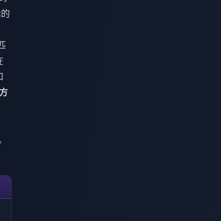
际的
匹
在
和
官方
。