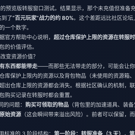
5 月的预览版转服窗口测试。结果显示，那个未充值但准备
达到了
“百元玩家”战力的约 80%
。这个差距远比社区论坛
的一个数字。
据官方帮助中心说明，
超过仓库保护上限的资源在转服时
包的价值评估。
大幅改变资源价值？
有东西都能带走
——而那些无法带走的部分，可能会让你
仓库保护上限内的资源以及背包物品（未使用的资源箱、
超出仓库上限的资源都会消失。根据社区确认的机制，联
包购买记录在转服时都会重置。
同的问题：
购买可领取的物品
（背包里的加速道具、装备
原始资源
（这会瞬间带来溢出风险）。前者可以保留，而
用标准的 3 阶段结构：
第一阶段：转服准备（3 天）
，
第