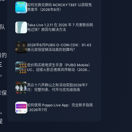
如何兑换兑换码 NCRCKYT8EF 以获取免
费蛋币（2026年8月）
Taka Live 1.2.11 在 2026 年 7 月更新后耗
队
电过快？原因与解决方法
崩
2026年6月PUBG G-COIN CDK：91.43
美元双倍促销活动真的划算吗？
目的
三
低价购买绝地求生手游（PUBG Mobile）
UC，迎接火影忍者疾风传联动（2026年7
，
月）：价格、最佳礼包与安全充值指南
燕云十六声群山之秋活动奖励2026年7
月：完整列表、代币与优先级指南
库保
如何使用 Poppo Live App：完全新手指南
| 2026年7月
。
星