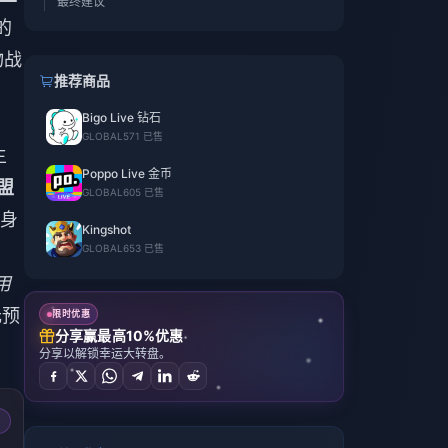
最终建议
的
物战
推荐商品
Bigo Live 钻石
GLOBAL
571 已售
主
Poppo Live 金币
联盟
GLOBAL
605 已售
身
Kingshot
GLOBAL
653 已售
用
元预
限时优惠
分享赢最高10%优惠
分享以解锁幸运大转盘。