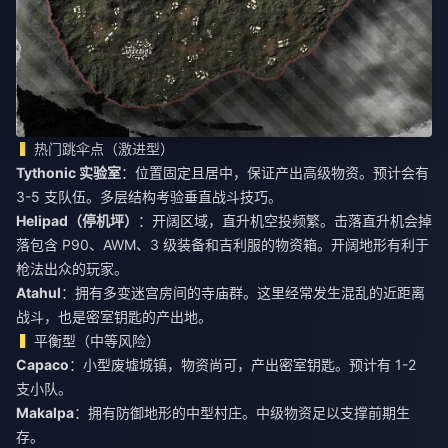
热门跳伞点（激进型）
Tythonic 实验室
：位置固定且居中，保证产出高级物资。预计会有
3-5 支队伍。多层结构考验垂直战斗技巧。
Helipad（停机坪）
：开阔区域，直升机空投频繁。击落直升机会掉
落包含 P90、AWM、3 级装备和吉利服的物资箱。开阔地形有利于
枪法出众的玩家。
Atahul
：拥有多变迷宫房间的寺庙群。这里经常发生混乱的近距离
战斗，也是密室钥匙的产出地。
平衡型（中等风险）
Capaco
：小型废墟城镇，物资尚可，产出密室钥匙。预计有 1-2
支小队。
Makalpa
：拥有防御地形的中型村庄。中级物资足以支撑前期生
存。