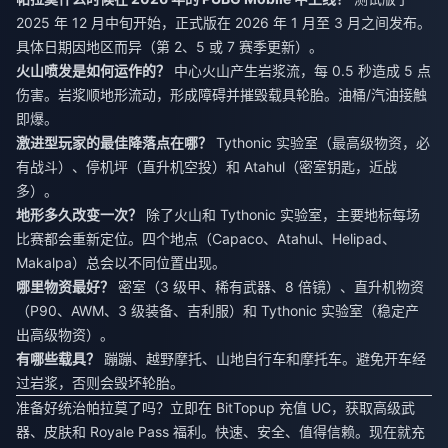
2025 年 12 月中旬开始，正式版在 2026 年 1 月至 3 月之间发布。
具体日期因地区而异（第 2、5 或 7 赛季更新）。
火山喷发是如何运作的？
中心火山产生岩浆流，每 0.5 秒造成 5 点
伤害。岩浆顺地形流动，形成障碍并摧毁载具轮胎。油桶/汽油接触
即爆。
激进型玩家的最佳降落点在哪？
Tythonic 实验室（最高级物资，必
有战斗）、停机坪（直升机空投）和 Atahul（密室钥匙，近战
多）。
地形多久改变一次？
除了火山和 Tythonic 实验室，主要地标每场
比赛都会重新定位。四个地点（Capaco、Atahul、Helipad、
Makalpa）总会以不同位置出现。
哪里物资最好？
密室（3 级甲、稀有武器、8 倍镜）、直升机物资
（P90、AWM、3 级装备、吉利服）和 Tythonic 实验室（稳定产
出高级物资）。
有哪些载具？
蹦蹦、越野摩托、山地自行车和摩托车。避免开车经
过岩浆，否则会毁坏轮胎。
准备好统治帕拉莫了吗？立即在 BitTopup 充值 UC，获取高级武
器、皮肤和 Royale Pass 福利。快速、安全、值得信赖。现在就充