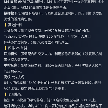
M416 和 AKM
兼具通用性。M416 的可定制性允许近距离扫射或中
距离点射。AKM 的高伤害能确保快速击杀。
散弹枪
的实用性有所提升。S12K 适合清理房间，DBS 则能造成毁
灭性的近距离伤害。
高地控制
高处位置提供了视野控制。岩层和多层建筑是坚固的据点。
Tythonic 实验室的上层提供 360 度视野，但非常引人注目。
保持多角度警惕。分配队员覆盖不同的扇区。
四排 vs 单排
四排模式
：强调配合和交叉火力。利用紧急呼救器的 1 秒复活机制
来维持人数优势。
单排玩家
：坐收渔翁之利。埋伏在交火区附近，等待时机消灭残余
的虚弱敌人。
高级上分技巧
64 人的规模和 15-20 分钟的时长允许玩家在单次游戏时段内进行
多场比赛。稳定的表现比单场胜利更重要。
表现指标
监测 10 场比赛的平均排名。前 10 名的比例应达到 60% 以上。
追踪场均伤害。场均 400+ 伤害表明你在生存到后期的同时参与了