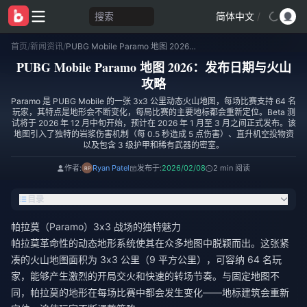
搜索
简体中文
/
首页
/
新闻资讯
/
PUBG Mobile Paramo 地图 2026：发布日期与火山攻略
PUBG Mobile Paramo 地图 2026：发布日期与火山
攻略
Paramo 是 PUBG Mobile 的一张 3x3 公里动态火山地图，每场比赛支持 64 名
玩家，其特点是地形会不断变化，每局比赛的主要地标都会重新定位。Beta 测
试将于 2026 年 12 月中旬开始，预计在 2026 年 1 月至 3 月之间正式发布。该
地图引入了独特的岩浆伤害机制（每 0.5 秒造成 5 点伤害）、直升机空投物资
以及包含 3 级护甲和稀有武器的密室。
作者:
Ryan Patel
发布于:
2026/02/08
2 min 阅读
目录
帕拉莫（Paramo）3x3 战场的独特魅力
帕拉莫革命性的动态地形系统使其在众多地图中脱颖而出。这张紧
凑的火山地图面积为 3x3 公里（9 平方公里），可容纳 64 名玩
家，能够产生激烈的开局交火和快速的转场节奏。与固定地图不
同，帕拉莫的地形在每场比赛中都会发生变化——地标建筑会重新