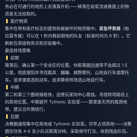
务必在可通行的地形上击落直升机——掉落在岩浆流或悬崖上的物
资是无法拾取的。
医疗物资
集中在带有医疗标志的建筑和被破坏的物资箱中。
紧急呼救器
（帕
拉莫专属）可以在 1 秒内救起倒地的队友（标准时间为 6 秒）。它
刷新在高级物资点和空投箱中。
最佳转场策略
前期
降落后，确认第一个安全区的位置。你距离圈边通常不会超过 1.5
公里。彻底搜刮并寻找载具：蹦蹦、越野摩托、山地自行车或摩托
车。追求速度选机动车，追求静音转场选山地自行车。
中期
第二和第三个圈收缩极快，迫使玩家向中心靠拢。寻找转场路径上
的高地位置。中期避开 Tythonic 实验室——那里是天然的瓶颈地
带。建议沿外围绕行。
后期
决赛圈通常集中在高地或 Tythonic 实验室。尽早占领高地——决赛
圈往往有 4-6 支小队近距离对峙。采取保守打法，收割残血队伍。