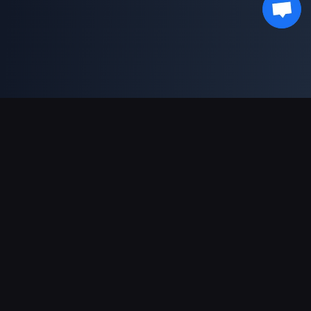
支持的支付方式
合作伙伴
Genshin Impact Wiki
Honkai: Star Rail WIKI
Zenless Zone Zero WIKI
PUBG Mobile WIKI
BitTopup News