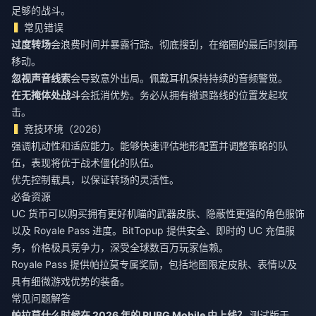
足够的战斗。
常见错误
过度转场
会浪费时间并暴露行踪。彻底搜刮，在缩圈的最后时刻再
移动。
忽视声音线索
会导致意外出局。佩戴耳机保持持续的音频警觉。
在无掩体处战斗
会抵消优势。务必从拥有撤退路线的位置发起攻
击。
竞技环境（2026）
强调机动性和适应能力。能够快速评估地形配置并调整策略的队
伍，表现将优于战术僵化的队伍。
优先控制载具，以保证转场的灵活性。
必备资源
UC 货币可以购买拥有更好机瞄的武器皮肤、隐蔽性更强的角色服饰
以及 Royale Pass 进度。BitTopup 提供安全、即时的 UC 充值服
务，价格极具竞争力，深受全球数百万玩家信赖。
Royale Pass 提供帕拉莫专属奖励，包括地图限定皮肤、表情以及
具有细微游戏优势的装备。
常见问题解答
帕拉莫什么时候在 2026 年的 PUBG Mobile 中上线？
测试版于