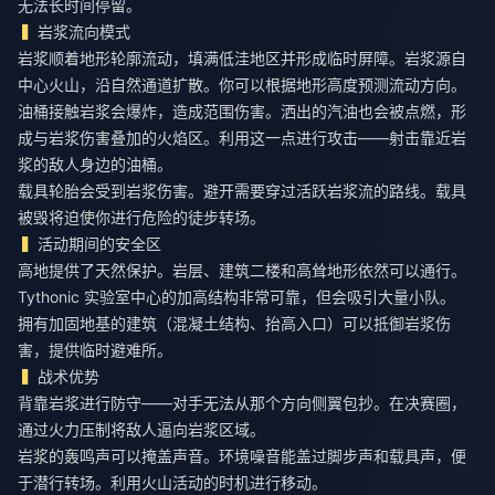
无法长时间停留。
岩浆流向模式
岩浆顺着地形轮廓流动，填满低洼地区并形成临时屏障。岩浆源自
中心火山，沿自然通道扩散。你可以根据地形高度预测流动方向。
油桶接触岩浆会爆炸，造成范围伤害。洒出的汽油也会被点燃，形
成与岩浆伤害叠加的火焰区。利用这一点进行攻击——射击靠近岩
浆的敌人身边的油桶。
载具轮胎会受到岩浆伤害。避开需要穿过活跃岩浆流的路线。载具
被毁将迫使你进行危险的徒步转场。
活动期间的安全区
高地提供了天然保护。岩层、建筑二楼和高耸地形依然可以通行。
Tythonic 实验室中心的加高结构非常可靠，但会吸引大量小队。
拥有加固地基的建筑（混凝土结构、抬高入口）可以抵御岩浆伤
害，提供临时避难所。
战术优势
背靠岩浆进行防守——对手无法从那个方向侧翼包抄。在决赛圈，
通过火力压制将敌人逼向岩浆区域。
岩浆的轰鸣声可以掩盖声音。环境噪音能盖过脚步声和载具声，便
于潜行转场。利用火山活动的时机进行移动。