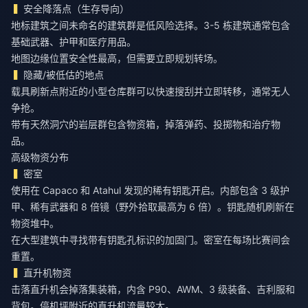
安全降落点（生存导向）
地标建筑之间未命名的建筑群是低风险选择。3-5 栋建筑通常包含
基础武器、护甲和医疗用品。
地图边缘位置安全性最高，但需要立即规划转场。
隐藏/被低估的地点
载具刷新点附近的小型仓库群可以快速搜刮并立即转移，通常无人
争抢。
带有天然洞穴的岩层群包含物资箱，掉落弹药、投掷物和治疗物
品。
高级物资分布
密室
使用在 Capaco 和 Atahul 发现的稀有钥匙开启。内部包含 3 级护
甲、稀有武器和 8 倍镜（野外拾取最高为 6 倍）。钥匙随机刷新在
物资堆中。
在大型建筑中寻找带有钥匙孔标识的加固门。密室在每场比赛间会
重置。
直升机物资
击落直升机会掉落集装箱，内含 P90、AWM、3 级装备、吉利服和
背包。停机坪附近的直升机流量较大。