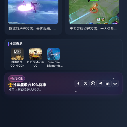
欧黛特培养攻略：最优武器、圣
王者荣耀妲己攻略：十大进阶技
遗物与队伍搭配 | 2026年8月
巧 | 2026年8月
推荐商品
PUBG G-
PUBG Mobile
Free Fire
COIN CDK
UC
Diamonds
(LATAM)
限时优惠
分享赢最高10%优惠
分享以解锁幸运大转盘。