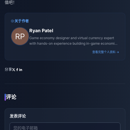
值吧！
关于作者
Ryan Patel
Game economy designer and virtual currency expert
with hands-on experience building in-game economies
for MMO and mobile titles.
查看完整个人资料 →
分享
评论
发表评论