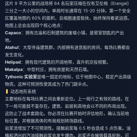
这片 9 平方公里的战场将 64 名玩家压缩在仅有艾伦格（Erangel）
三分之一大小的空间内，单局时长通常在 15-20 分钟。第一个安全
区覆盖地图约 60% 的面积，且缩圈速度极快，始终保持着紧迫感。
地图上总会出现四个核心地点：
Capaco
：拥有古庙和石制建筑的废墟小镇，是密室钥匙的产出
地。
Atahul
：大型寺庙建筑群，内部拥有迷宫般的房间，每场比赛都会
发生变化。
Helipad
：拥有现代建筑的开阔地带，直升机空投频繁。
Makalpa
：中型村庄，拥有房屋和天然石墙。
Tythonic 实验室
是唯一固定的地标，位于地图中心，稳定产出高级
物资。这种可预测性使其成为了热门跳伞点。
动态地形系统
主要地标在每场比赛之间会重新定位。上一局行之有效的路线，在
下一局可能就不复存在。建筑、岩层和高地会以不同的布局出现。
这防止了战术套路化。你必须在比赛开始时评估地形，确认当前地
标位置，并根据具体的布局规划转场路线。
岩浆流增加了不可预测性。接触岩浆每 0.5 秒会造成 5 点伤害。油
桶和洒出的汽油接触岩浆会发生爆炸。岩浆还会摧毁载具轮胎，可