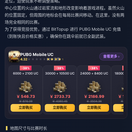
定位，迫使玩家不断调整策略。
中心位置的火山通过岩浆流和地形改变影响着游戏进程。虽然火山
的位置固定，但周围的地标会在每局比赛间移动。在这里，没有两
场完全相同的比赛。
为了获得竞技优势，通过 BitTopup 进行
PUBG Mobile UC 充值
（到账快且价格实惠）
，确保你在跳伞前就已全副武装。
PUBG Mobile UC
查看更多 ›
4.32
826 已售
-38%
-38%
-38%
-38
6000 + 2100 UC
30000 + 10500 UC
24000 + 8400 UC
18000 + 6
￥ 546.73
￥ 2733.73
￥ 2186.99
￥ 1640
￥ 876.09
￥ 4380.45
￥ 3504.36
￥ 2628
立即购买
立即购买
立即购买
立即购
地图尺寸与比赛时长