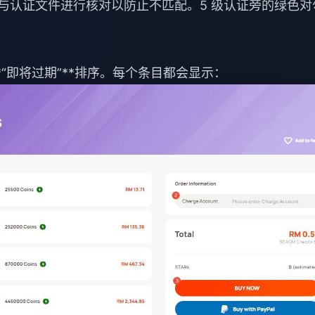
部。请与认证文件进行核对以防止不匹配。5 级认证旁的绿色对
**“即将过期”**排序。每个条目都会显示：