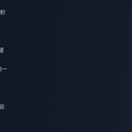
 积
缓
到一
时
验