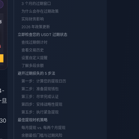
3 个月的过期窗口
为什么会存在过期政策
-50%
-50%
-50%
实际财务影响
币
252000 金币
430000 金币
870000 金币
2026 年政策更新
立即检查您的 USDT 过期状态
查找过期倒计时
4
￥ 159.26
￥ 271.69
￥ 549.74
查看交易历史
￥ 318.82
￥ 544.00
￥ 1100.67
设置自定义提醒
立即购买
立即购买
立即购买
了解多段余额
避开过期损失的 5 步法
第一步：计算您的提现日历
第二步：准备提现钱包
-
第三步：尽早完成认证
一旦
第四步：安排战略性提现
第五步：执行紧急提现
30
最佳提现时机策略
每月提现 vs. 每两个月提现
余额最低门槛与过期风险