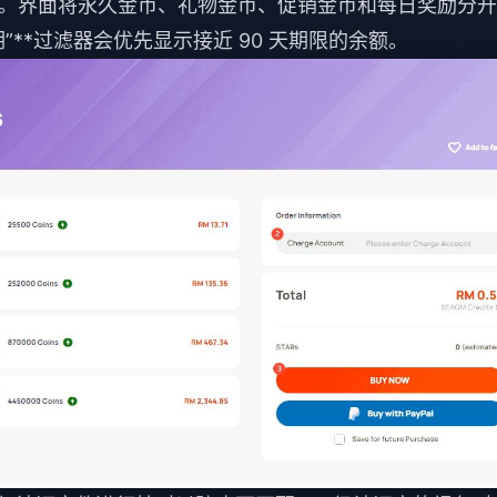
明细。界面将永久金币、礼物金币、促销金币和每日奖励分
”**过滤器会优先显示接近 90 天期限的余额。