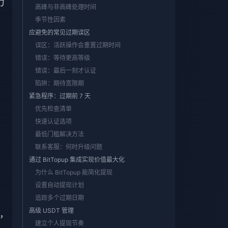
力
高峰与非高峰处理时间
季节性因素
应避免的常见过期误区
误区：活跃操作会重置过期时间
错误：等待更高等级
错误：最后一刻才认证
陷阱：期待宽限期
紧急程序：过期前 7 天
优先检查清单
快速认证选项
最低门槛解决方法
联系客服：何时升级问题
通过 BitTopup 集成实现价值最大化
为什么 BitTopup 能简化提现
设置自动提现计划
追踪多个过期日期
高级 USDT 管理
因，
建立个人提现节奏