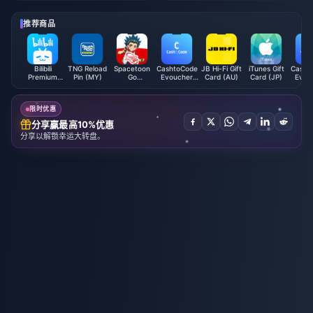
推荐商品
Bilibili
TNG Reload
Spacetoon
CashtoCode
JB Hi-Fi Gift
iTunes Gift
Casht
Premium
Pin (MY)
Go
Evoucher
Card (AU)
Card (JP)
Evou
Membership
Subscription
(AUD)
(JP
(PH)
(EG)
限时优惠
分享赢最高10%优惠
分享以解锁幸运大转盘。