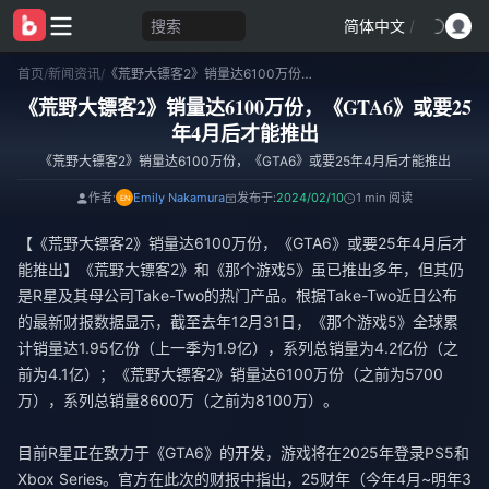
搜索
简体中文
/
首页
/
新闻资讯
/
《荒野大镖客2》销量达6100万份，《GTA6》或要25年4月后才能推出
《荒野大镖客2》销量达6100万份，《GTA6》或要25
年4月后才能推出
《荒野大镖客2》销量达6100万份，《GTA6》或要25年4月后才能推出
作者:
Emily Nakamura
发布于:
2024/02/10
1 min 阅读
【《荒野大镖客2》销量达6100万份，《GTA6》或要25年4月后才
能推出】《荒野大镖客2》和《那个游戏5》虽已推出多年，但其仍
是R星及其母公司Take-Two的热门产品。根据Take-Two近日公布
的最新财报数据显示，截至去年12月31日，《那个游戏5》全球累
计销量达1.95亿份（上一季为1.9亿），系列总销量为4.2亿份（之
前为4.1亿）；《荒野大镖客2》销量达6100万份（之前为5700
万），系列总销量8600万（之前为8100万）。
目前R星正在致力于《GTA6》的开发，游戏将在2025年登录PS5和
Xbox Series。官方在此次的财报中指出，25财年（今年4月~明年3