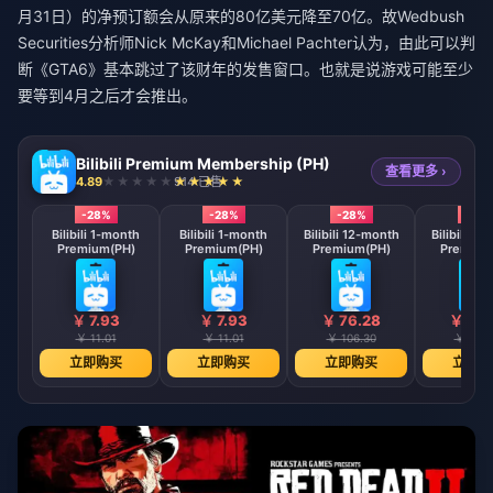
月31日）的净预订额会从原来的80亿美元降至70亿。故Wedbush
Securities分析师Nick McKay和Michael Pachter认为，由此可以判
断《GTA6》基本跳过了该财年的发售窗口。也就是说游戏可能至少
要等到4月之后才会推出。
Bilibili Premium Membership (PH)
查看更多 ›
4.89
914 已售
-28%
-28%
-28%
-28
Bilibili 1-month
Bilibili 1-month
Bilibili 12-month
Bilibili 12
Premium(PH)
Premium(PH)
Premium(PH)
Premium
￥ 7.93
￥ 7.93
￥ 76.28
￥ 76.
￥ 11.01
￥ 11.01
￥ 106.30
￥ 106.
立即购买
立即购买
立即购买
立即购