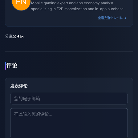
Mobile gaming expert and app economy analyst
specializing in F2P monetization and in-app purchase
trends.
查看完整个人资料 →
分享
评论
发表评论