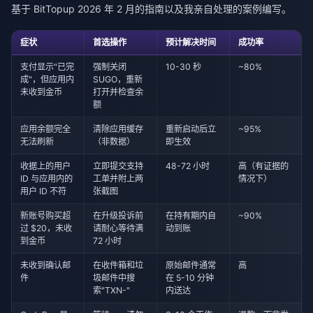
基于 BitTopup 2026 年 2 月的指南以及我亲自处理的案例编写。
症状
首选操作
预计解决时间
成功率
支付显示"已完
强制关闭
10-30 秒
~80%
成"，但应用内
SUGO，重新
未收到金币
打开并检查余
额
应用余额完全
清除应用缓存
重新启动后立
~95%
无法刷新
（非数据）
即生效
收据上的用户
立即提交支持
48-72 小时
高（有证据的
ID 与应用内的
工单并附上两
情况下）
用户 ID 不符
张截图
新账号购买超
在升级投诉前
在持有期内自
~90%
过 $20，未收
请耐心等待满
动到账
到金币
72 小时
未收到确认邮
在收件箱和垃
原始邮件通常
高
件
圾邮件中搜
在 5-10 分钟
索"TXN-"
内送达