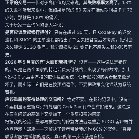
正常的交易
——但对于高价值购买来说，其
失败概率太高了
。1.8%
的失败率听起来很小，但如果是您的 50 美元在活动期间被卡了 72
小时，那就是 100% 的痛苦。
关于玩家一直询问的更大争议：
是否应该发起银行拒付？
只有在超过 30 天，且 CodaPay 的退款
流程和 SUGO 的工单流程都给出了书面失败答复后才考虑。拒付会
永久锁定 SUGO 账号。我宁愿损失 20 美元也不愿失去我的账号历
史。
2026 年 5 月真的有“大面积宕机”吗？
没有——这种说法是错误
的。只是在两个国家的特定话费支付线路上出现了局部故障，加上
v2.42.0 之后更严格的欺诈拦截系统，让新账号的购买看起来像是
坏了，而实际上它们是在按预期运作。不要把政策变化误认为系统
宕机。
应该重新购买待处理的交易吗？
绝对不要。在我的记录中，没有一
个案例显示重新购买待处理的 CodaPay 订单会有好结果。这总是
在原有问题的基础上又增加了一个重复扣费的问题。
根据我的经验，最容易被忽视的修复方法就是重启 SUGO 客户端并
检查游戏内邮箱——这解决了读者带给我的约 60% 的案例。“直接
联系客服”是懒惰的建议，真正的第一步应该是自检。