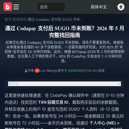
搜索
简体中文
/
首页
/
新闻资讯
/
通过 Codapay 支付后 SUGO 币未到账？2026 年 5 月完整找回指南
通过 Codapay 支付后 SUGO 币未到账？2026 年 5 月
完整找回指南
如果您在通过 Codapay 支付后 SUGO 币未到账，请先不要重复购买。根据我
本季度亲身处理的 40 多个读者案例，一旦服务器同步完成，大约 82% 的“未
到账”金币会在 30 分钟内到账。此外，根据 BitTopup 2026 年 2 月的故障排除
数据，在无需人工干预的情况下，85% 的 CodaPay 交易会在 1-5 分钟内完
成。
作者:
Lisa Wang
发布于:
2026/06/01
5 min 阅读
目录
这里是快速处理通道：在 CodaPay 确认邮件中（通常在 5-10 分钟
内送达）找到您的
TXN 前缀交易 ID
，截取购买前后的余额截图，
并核实收据上的用户 ID 是否与您的 SUGO 个人资料（8-12 位数
字）完全一致。如果老账号在 24 小时后——或金额超过 20 美元的
新账号在 72 小时后——金币仍未到账，请通过
个人中心 (ME) >