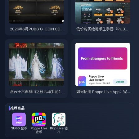
2026年6月PUBG G-COIN CD
低价购买绝地求生手游（PUBG
K：91.43美元双倍促销活动真的
Mobile）UC，迎接火影忍者疾
划算吗？
风传联动（2026年7月）：价
格、最佳礼包与安全充值指南
燕云十六声群山之秋活动奖励20
如何使用 Poppo Live App：完
26年7月：完整列表、代币与优
全新手指南 | 2026年7月
先级指南
推荐商品
SUGO 金币
Poppo Live
Bigo Live 钻
金币
石