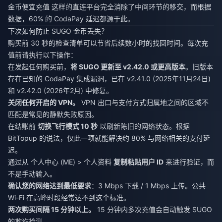
金币便宜充值
这样的直连平台完全消除了中间环节的移交，而根据
数据，60% 的 CodaPay 延迟都源于此。
下次如何防止 SUGO 金币丢失？
购买前 30 秒的检查清单可以节省后续数小时的找回时间。每次充
值前请执行以下操作：
在发起任何购买前，
将 SUGO 更新至 v2.42.0 或更高版本
。旧版本
存在已知的 CodaPay 集成漏洞，已在 v2.41.0 (2025年11月24日)
和 v2.42.0 (2026年2月) 中修复。
关闭任何开启的 VPN。
VPN 出口与支付方式归属地之间的区域不
匹配是常见的静默失败原因。
在结账前
切换飞行模式 10 秒
以刷新陈旧的网络状态。根据
BitTopup 的说法，仅此一项就能解决约 80% 与网络相关的支付延
迟。
通过从 个人中心 (ME) > 个人资料
复制粘贴用户 ID
来进行验证，而
不是手动输入。
确认您的网络达到最低要求
：3 Mbps 下载 / 1 Mbps 上传。公共
Wi-Fi 在高峰时段经常达不到这个标准。
两次购买间隔 15 分钟以上。
15 分钟内多次充值会自动触发 SUGO
的欺诈检测。