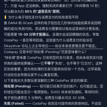
了，只是 App 还没刷新。强制关闭并重新打开（中间等待 10 秒）
可以解决大约
80% 的“虚假丢失”案例
。
为什么电子钱包支付与话费支付的失败表现不同
像 DANA 和 GCash 这样的电子钱包在几秒钟内就能结算并返回明
确的成功/失败代码。而话费支付需要经过电信运营商的计费系统，
可能需要
15-30 分钟才能确认
，且偶尔会返回模糊的状态，导致
CodaPay 一直在等待回调。这就是为什么话费支付的投诉在
Sikayetvar 论坛上占主导地位——协议本身就更慢且更不稳定。
Codapay 交易中的“待处理 (Pending)”究竟意味着什么？
“待处理”意味着 CodaPay 已收到您的支付请求，但尚未收到支付提
供商的最终结算确认——它
不等于
“失败”，也不等于“已交付”。这种
区别很重要，因为待处理的交易可能转向任何一个方向，过早采取
行动往往会导致玩家不小心重复扣费。
以下是我对大多数玩家误解的三种 CodaPay 状态的解读：
待处理 (Pending)
—— 钱可能已经离开您的账户，也可能还没。您
的钱包可能会显示一笔预授权。SUGO 尚未收到通知。等待时间：
电子钱包通常在 5 分钟内，话费支付最长可达 30 分钟。
失败 (Failed)
—— CodaPay 收到支付提供商的拒绝响应。不会扣