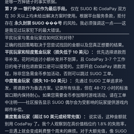
是哪一方掉链子的事实依据。
第 7 步 — 银行争议作为最后手段。
仅在 SUGO 和 CodaPay 双方
在 30 天以上均未给出解决方案时使用。根据平台服务条款，拒付
存在
永久封禁 SUGO ���号
的风险。我必须强调这一点——这
是我见过玩家犯下的最大错误。
平民玩家与氪金玩家应如何区别对待？
正确的找回策略取决于您尝试找回的金额以及您真正想要的结果。
平民玩家和轻度氪金玩家（损失低于 10 美元）：
优先选择退款而
非补发。花时间追讨小额补发并不划算，且 CodaPay 3-7 个工作
日的电子钱包退款窗口是可以接受的。立即开启 CodaPay 退款流
程，除非您急需金币参加活动，否则可以跳过 SUGO 工单。
中度氪金玩家（损失 10-50 美元）：
先通过 SUGO 工单追求补
发，将退款作为备选方案。记录所有信息，但在 48-72 小时的标准
窗口期内保持耐心。如果您需要金币参加限时游戏活动，请在工单
中注明——社区报告显示 SUGO 偶尔会为受影响的玩家提供游戏内
邮件补偿。
重度氪金玩家（超过 50 美元或经常充值）：
说实话，这种金额就
别用 CodaPay 了。我个人观察到在高价值档位约 1.8% 的失败率，
一旦遇上就会变成耗费整个周末的麻烦。对于大额充值，像
SUGO