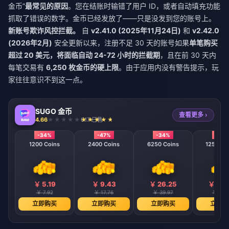
金币”
最常见的原因
。您在结账时输错了用户 ID，或者自动填充功能
抓取了错误的数字。金币已经发放了——只是没发到您的账号上。
新账号欺诈风控拦截。
自
v2.41.0 (2025年11月24日)
和
v2.42.0
(2026年2月)
安全更新以来，注册不足 30 天的账号如果
单笔购买
超过 20 美元，将面临自动 24-72 小时的拦截期
，且在前 30 天内
每笔交易有
6,250 枚金币的硬上限
。由于应用内没有警告提示，玩
家往往意识不到这一点。
SUGO 金币
查看更多 ›
4.66
617 已售
-34%
-47%
-34%
-40
1200 Coins
2400 Coins
6250 Coins
12500 C
￥ 5.19
￥ 9.43
￥ 26.25
￥ 48.
￥ 7.92
￥ 17.76
￥ 39.97
￥ 80.
立即购买
立即购买
立即购买
立即购