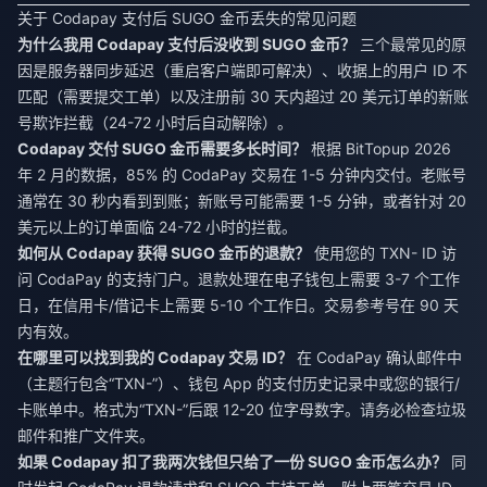
关于 Codapay 支付后 SUGO 金币丢失的常见问题
为什么我用 Codapay 支付后没收到 SUGO 金币？
三个最常见的原
因是服务器同步延迟（重启客户端即可解决）、收据上的用户 ID 不
匹配（需要提交工单）以及注册前 30 天内超过 20 美元订单的新账
号欺诈拦截（24-72 小时后自动解除）。
Codapay 交付 SUGO 金币需要多长时间？
根据 BitTopup 2026
年 2 月的数据，85% 的 CodaPay 交易在 1-5 分钟内交付。老账号
通常在 30 秒内看到到账；新账号可能需要 1-5 分钟，或者针对 20
美元以上的订单面临 24-72 小时的拦截。
如何从 Codapay 获得 SUGO 金币的退款？
使用您的 TXN- ID 访
问 CodaPay 的支持门户。退款处理在电子钱包上需要 3-7 个工作
日，在信用卡/借记卡上需要 5-10 个工作日。交易参考号在 90 天
内有效。
在哪里可以找到我的 Codapay 交易 ID？
在 CodaPay 确认邮件中
（主题行包含“TXN-”）、钱包 App 的支付历史记录中或您的银行/
卡账单中。格式为“TXN-”后跟 12-20 位字母数字。请务必检查垃圾
邮件和推广文件夹。
如果 Codapay 扣了我两次钱但只给了一份 SUGO 金币怎么办？
同