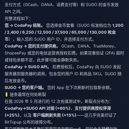
支付方式（GCash、DANA、话费支付等）和 SUGO 的金币发放
API 之间。
完整流程如下：
您 → CodaPay 结账。
您选择金币套餐（SUGO 标准档位为
1,200
/ 2,400 / 6,250 / 12,500 / 37,500 / 65,000 / 130,000 枚金
币
），输入您的 SUGO 用户 ID，并选择支付方式。
CodaPay → 您的支付提供商。
GCash、DANA、TrueMoney、
ShopeePay 或您的电信运营商授权扣费。如果双重验证 (2FA) 超时
或钱包余额不足，此步骤可能会静默失败。
CodaPay → SUGO API。
扣费授权后，CodaPay 向 SUGO 发起
服务器到服务器的调用，包含您的用户 ID 和商品 SKU。SUGO 随
后发放金币。
SUGO → 您的客户端。
您的 App 在下次刷新时拉取新余额。
链条最常在何处断裂
在我 2026 年 5 月进行的 12 次充值测试中，断裂点分布为：
CodaPay→SUGO API 对接 (≈60%)
，
支付提供商授权停滞
(≈25%)
，以及
客户端刷新失败 (≈15%)
——这几乎完美印证了
BitTopup 公布的故障分布。
客户端刷新是大多数玩家最容易忽略的一点。您的金币
已经
到账