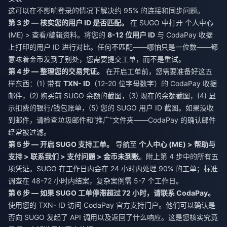
这可以在不影响登录的情况下解决约 95% 的连接和同步问题。
第 3 步 — 核实您的用户 ID 是否匹配。
在 SUGO 中打开 个人中心
(ME) > 查看/编辑资料。将您的
8-12 位用户 ID
与 CodaPay 收据
上打印的用户 ID 进行对比。任何不匹配——哪怕只是一位数——都
意味着金币发到了别处，您需要提交工单，而不是重试。
第 4 步 — 整理您的交易凭证。
在开启工单前，您需要准备好这五
样东西：(1) 带有
TXN- ID
（12-20 位字母数字）的 CodaPay 收据
邮件，(2) 购买前 SUGO 余额的截图，(3) 现在的余额截图，(4) 显
示扣费的银行/钱包账单，(5) 您的 SUGO 用户 ID 截图。如果没收
到邮件，请检查垃圾邮件和“推广”文件夹——CodaPay 的确认邮件
经常被过滤。
第 5 步 — 开启 SUGO 支持工单。
导航至
个人中心 (ME) > 帮助与
支持 > 联系我们 > 支付问题 > 金币未到账
。附上第 4 步中的所有五
项凭证。SUGO 在工作日内会在 24 小时内处理 90% 的工单；标准
调查在 48-72 小时内结案，复杂案例需 5-7 个工作日。
第 6 步 — 如果 SUGO 工单停滞超过 72 小时，请联系 CodaPay。
使用您的 TXN- ID 访问 CodaPay 官方支持门户。他们可以确认是
否向 SUGO 发起了 API 调用以及返回了什么响应。这是您核实究竟