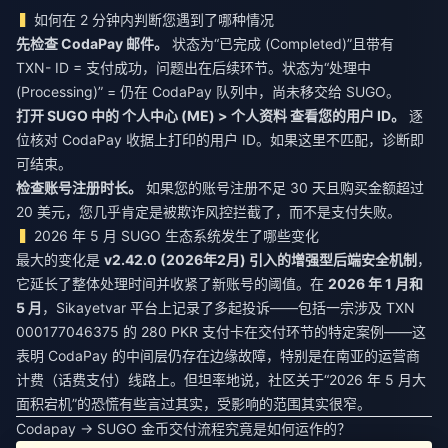
如何在 2 分钟内判断您遇到了哪种情况
先检查 CodaPay 邮件。
状态为“已完成 (Completed)”且带有
TXN- ID = 支付成功，问题出在后续环节。状态为“处理中
(Processing)” = 仍在 CodaPay 队列中，尚未移交给 SUGO。
打开 SUGO 中的 个人中心 (ME) > 个人资料 查看您的用户 ID。
逐
位核对 CodaPay 收据上打印的用户 ID。如果这里不匹配，诊断即
可结束。
检查账号注册时长。
如果您的账号注册不足 30 天且购买金额超过
20 美元，您几乎肯定是被欺诈风控拦截了，而不是支付失败。
2026 年 5 月 SUGO 生态系统发生了哪些变化
最大的变化是
v2.42.0 (2026年2月) 引入的增强型后端安全机制
，
它延长了整体处理时间并收紧了新账号的阈值。在
2026 年 1 月和
5 月
，Sikayetvar 平台上记录了多起投诉——包括一宗涉及 TXN
000177046375 的 280 PKR 支付卡在交付环节的特定案例——这
表明 CodaPay 的中间层仍存在边缘故障，特别是在南亚的运营商
计费（话费支付）线路上。但坦率地说，社区关于“2026 年 5 月大
面积宕机”的恐慌有些言过其实，受影响的范围其实很窄。
Codapay → SUGO 金币交付流程究竟是如何运作的？