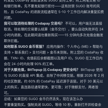
时发起 CodaPay 退款请求和 SUGO 支持工单，附上两笔交易 ID
和银行账单。先不要发起银行拒付——这有封禁 SUGO 账号的风
险，且 CodaPay 的退款流程通常在 5-10 个工作日内解决重复扣费
问题。
我可以取消待处理的 Codapay 交易吗？
不可以，用户端无法直接
取消。待处理的交易要么结算（金币交付），要么自动失败并在 24
小时内退款。在此期间请勿重新购买——15 分钟内多次充值会触发
欺诈拦截。
如何联系 SUGO 金币客服？
应用内操作：个人中心 (ME) > 帮助与
支持 > 联系我们 > 支付问题 > 金币未到账。附上您的 CodaPay 收
据、TXN- ID、充值前后余额截图以及用户 ID。SUGO 在工作日内
会在 24 小时内处理 90% 的工单。
对于大额充值，BitTopup 比 Codapay 更安全吗？
BitTopup 使用
与 SUGO 的直接 API 集成，去除了中间移交层。根据 2026 年 2 月
的社区数据，约 60% 的 CodaPay 延迟源于该层。对于 30 美元以
上的购买，直连路径通常更快、更可靠；对于微额支付，两者皆
可。
总结：如果您的 SUGO 金币仍然丢失，现在该怎么办
不要重复购买。强制关闭 SUGO，等待 10 秒，重新打开并检查余