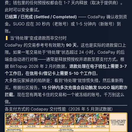
费；钱包里的任何预授权都会在 1-7 天内释放（取决于提供商）。
此时可以安全重试。
已结算 / 已完成 (Settled / Completed)
—— CodaPay 确认收到资
金。SUGO 应在 30 秒内（老账号）或 1-5 分钟内（新账号）到
账。
当“待处理”变成退款而非交付时
CodaPay 的交易参考号有效期为
90 天
，这也是实际的退款窗口上
限。如果一笔交易处于“待处理”状态超过 24 小时，CodaPay 的后
端会自动进行对账——通常是释放预授权并退款至原支付方式。根
据 BitTopup 2026 年 2 月的数据，
退款处理在电子钱包上需要 3-7
个工作日，在信用卡/借记卡上需要 5-10 个工作日
。
大多数玩家掉进的陷阱是：看到“待处理”就惊慌失措，然后重新购
买。根据社区报告，
15 分钟内多次充值会自动触发 SUGO 端的欺诈
拦截
。现在您有两笔卡住的交易和一个被冻结的账号。千万别这么
做。
各支付方式的 Codapay 交付性能（2026 年 5 月测试数据）