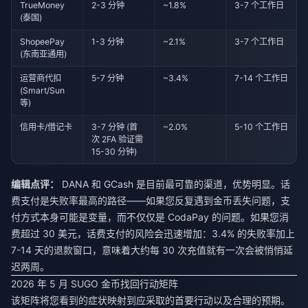
TrueMoney
2-3 分钟
~1.8%
3-7 个工作日
(泰国)
ShopeePay
1-3 分钟
~2.1%
3-7 个工作日
(东南亚通用)
运营商代扣
5-7 分钟
~3.4%
7-14 个工作日
(Smart/Sun
等)
信用卡/借记卡
3-7 分钟 (首
~2.0%
5-10 个工作日
次 2FA 验证需
15-30 分钟)
编辑点评：
DANA 和 GCash 是目前最可靠的渠道，优势明显。话
费支付是失败率最高的路径——如果您反复遇到金币丢失问题，支
付方式本身可能是变量，而不仅仅是 CodaPay 的问题。如果您消
费超过 30 美元，话费支付的风险会迅速增加：3.4% 的失败率加上
7-14 天的退款窗口，意味着大约每 30 次充值就有一次会被悄悄延
迟两周。
2026 年 5 月 SUGO 金币找回行动矩阵
该矩阵将您看到的症状映射到应采取的首要行动以及合理的预期。