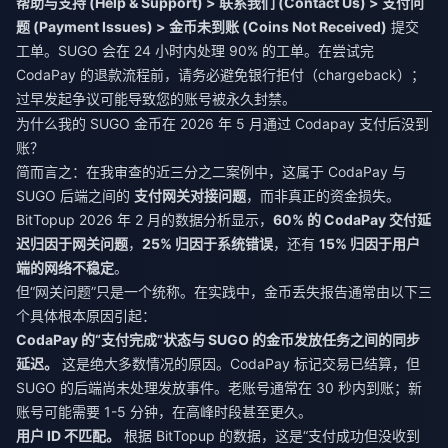
帮助与支持 (Help & Support) > 联系我们 (Contact Us) > 支付问
题 (Payment Issues) > 金币未到账 (Coins Not Received)
提交
工单。SUGO 会在 24 小时内处理 90% 的工单。在尝试完
CodaPay 的退款流程前，请务必避免银行拒付（chargeback）；
过早发起争议可能导致您的账号被永久封禁。
为什么我的 SUGO 金币在 2026 年 5 月通过 Codapay 支付后没到
账？
简而言之：在我审查的近三分之二案例中，这属于 CodaPay 与
SUGO 后端之间的
支付网关对接问题
，而非真正的资金损失。
BitTopup 2026 年 2 月的数据分析显示，
60% 的 CodaPay 交付延
迟归因于网关问题
，
25% 归因于系统错误
，还有
15% 归因于用户
端的网络不稳定
。
但“网关问题”只是一个统称。在实践中，金币丢失报告通常由以下三
个具体根本原因引起：
CodaPay 的“支付完成”状态与 SUGO 的金币发放任务之间的同步
延迟。
这是绝大多数情况的原因。CodaPay 标记交易已结算，但
SUGO 的后端尚未处理发放事件。老账号通常在 30 秒内到账；新
账号可能需要 1-5 分钟，在高峰时段甚至更久。
用户 ID 不匹配。
根据 BitTopup 的数据，这是“支付成功但没收到