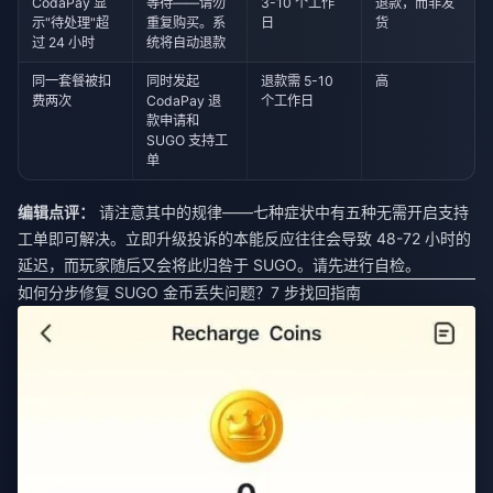
CodaPay 显
等待——请勿
3-10 个工作
退款，而非发
示"待处理"超
重复购买。系
日
货
过 24 小时
统将自动退款
同一套餐被扣
同时发起
退款需 5-10
高
费两次
CodaPay 退
个工作日
款申请和
SUGO 支持工
单
编辑点评：
请注意其中的规律——七种症状中有五种无需开启支持
工单即可解决。立即升级投诉的本能反应往往会导致 48-72 小时的
延迟，而玩家随后又会将此归咎于 SUGO。请先进行自检。
如何分步修复 SUGO 金币丢失问题？7 步找回指南