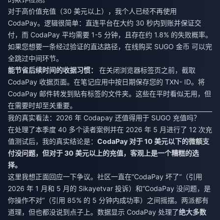
对于高价值充值（30 美元以上），我个人已经不再使用
CodaPay。逻辑很简单：直连平台在大约 30 秒内到账并保证交
付，而 CodaPay 平均需要 1-5 分钟，且存在约 1.8% 的失败概率。
如果您想要一条经过验证的直达路径，
在线购买 SUGO 金币
可以完
全跳过中间环节。
能节省后续时间的收据习惯：
在关闭浏览器标签页之前，截取
CodaPay 收据页面。在笔记应用中按日期保存您的 TXN- ID。将
CodaPay 邮件转发到贴有标签的文件夹。这些在平时看似无用，但
在需要时却至关重要。
我的真实看法：2026 年 Codapay 还值得用于 SUGO 充值吗？
在处理了本季度 40 多个读者案例并在 2026 年 5 月进行了 12 次充
值测试后，我的真实结论是：
CodaPay 对于 10 美元以下的微额支
付没问题，但对于 30 美元以上的充值，客观上是一个糟糕的选
择。
这里我想正面回应一下争议。社区一直在“CodaPay 坏了”（引用
2026 年 1 月和 5 月的 Sikayetvar 投诉）和“CodaPay 没问题，是
你操作不对”（引用 85% 的 5 分钟内成功率）之间摇摆。两派都有
道理，但也都没说到点子上。数据显示 CodaPay 处理了
绝大多数