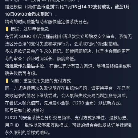
描述模糊（例如“
金币没到
”对比“
1月15日14:32支付成功，截至1月
18日09:00金币未到账
”）。
精确的时间戳能帮助客服快速定位系统日志。
错误：过早申请退款
在尝试 SUGO 申诉流程前就申请退款会立即触发安全审查。系统无
法区分合法的支付失败和欺诈行为，会采取相同的限制措施。
多次退款记录会产生永久标记。即使问题解决，账号也会面临更严
苛的审查：验证时间延长、额度降低。
将退款作为最后手段：
在尝试完所有官方渠道、等待最终结果或明
确失败后再考虑。
问题：重复使用失败的支付方式
同一方式连续两次失败说明存在系统性问题，请更换平台。在已有
失败记录的情况下继续尝试，会因累积失败交易而增加账号风险。
在尝试大额充值前，先用最小金额（1200 金币）测试新方式。
账号是如何被封禁的
SUGO 的安全系统会分析交易频率、支付方式多样性、退款历史、
用户 ID 一致性以及客服互动模式。可疑的组合会触发从订单挂起到
永久限制的阶梯式响应。