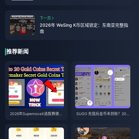
下一页
2026年 WeSing K币区域锁定：东南亚完整指
南
推荐新闻
2026年SupernovaX选拔赛便宜
SUGO 充值后金币未到账？202
星耀（StarMaker）金币（享12-
6年最新解决方法与防封指南
23%折扣）