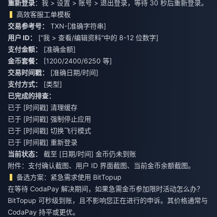
重新登录
：我 > 设置 > 账号 > 退出登录，等待 30 秒后重新登录。
高效客服工单模板
交易参考号：
TXN-[准确字符串]
用户 ID：
[“我 > 查看/编辑资料”中的 8-12 位数字]
支付金额：
[准确金额]
金币套餐：
[1200/2400/6250 等]
交易时间戳：
[准确日期/时间]
支付方式：
[类型]
已完成的排查：
已于 [时间戳] 清理缓存
已于 [时间戳] 强制停止应用
已于 [时间戳] 切换飞行模式
已于 [时间戳] 重新登录
当前状态：
截至 [日期/时间] 金币仍未到账
附件：支付确认截图、用户 ID 界面截图、当前金币余额截图。
备选方案：紧急需求使用 BitTopup
在等待 CodaPay 解决期间，如果急需金币参加限时活动怎么办？
BitTopup 可秒级到账，且不影响您正在进行的申诉。其价格通常与
CodaPay 持平或更优。