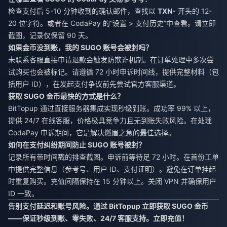
检查支付后 5-10 分钟收到的确认邮件，查找以
TXN-
开头的 12-
20 位字符。或者在 CodaPay 的“设置 > 支付历史”中查看。请立即
截图，记录仅保留 90 天。
如果金币没到账，我的 SUGO 账号会被封吗？
未联系客服直接申请退款会触发防欺诈机制。在订单处理中多次尝
试购买也会被标记。请遵循 72 小时申诉时间线，提供完整材料（包
括用户 ID），在发起支付争议前先尝试官方客服渠道。
获取 SUGO 金币最快的方式是什么？
BitTopup 通过直接服务器集成实现秒级到账。成功率 99% 以上，
提供 24/7 在线客服，价格极具竞争力且无到账失败风险。在处理
CodaPay 申诉期间，它是解决燃眉之急的最佳选择。
如何在支付纠纷期间防止 SUGO 账号被封？
记录所有带时间戳的排查截图。申诉前等待足 72 小时。在首份工单
中提供完整信息（参考号、用户 ID、支付证明）。避免在订单挂起
时重复购买。充值间隔保持在 15 分钟以上。关闭 VPN 并确保用户
ID 一致。
告别支付延迟和账号风险。通过
BitTopup
立即获取 SUGO 金币
——保证秒级到账、零失败、24/7 客服支持。立即充值！