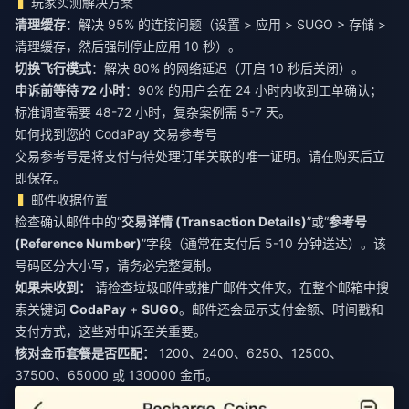
玩家实测解决方案
清理缓存
：解决 95% 的连接问题（设置 > 应用 > SUGO > 存储 >
清理缓存，然后强制停止应用 10 秒）。
切换飞行模式
：解决 80% 的网络延迟（开启 10 秒后关闭）。
申诉前等待 72 小时
：90% 的用户会在 24 小时内收到工单确认；
标准调查需要 48-72 小时，复杂案例需 5-7 天。
如何找到您的 CodaPay 交易参考号
交易参考号是将支付与待处理订单关联的唯一证明。请在购买后立
即保存。
邮件收据位置
检查确认邮件中的“
交易详情 (Transaction Details)
”或“
参考号
(Reference Number)
”字段（通常在支付后 5-10 分钟送达）。该
号码区分大小写，请务必完整复制。
如果未收到：
请检查垃圾邮件或推广邮件文件夹。在整个邮箱中搜
索关键词
CodaPay
+
SUGO
。邮件还会显示支付金额、时间戳和
支付方式，这些对申诉至关重要。
核对金币套餐是否匹配：
1200、2400、6250、12500、
37500、65000 或 130000 金币。