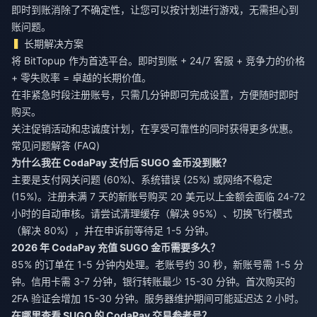
即时到账消除了不确定性，让您可以按计划进行游戏，无需担心到
账问题。
长期解决方案
将 BitTopup 作为首选平台。即时到账 + 24/7 客服 + 竞争力的价格
+ 零失败率 = 卓越的长期价值。
在非紧急时段注册账号，只需几分钟即可完成设置，方便随时即时
购买。
关注促销活动和忠诚度计划，在享受可靠性的同时获得更多优惠。
常见问题解答 (FAQ)
为什么我在 CodaPay 支付后 SUGO 金币没到账？
主要是支付网关问题 (60%)、系统错误 (25%) 或网络不稳定
(15%)。注册未满 7 天的新账号购买 20 美元以上金额会面临 24-72
小时的自动审核。请尝试清理缓存（解决 95%）、切换飞行模式
（解决 80%），并在申诉前等待足 1-5 分钟。
2026 年 CodaPay 充值 SUGO 金币需要多久？
85% 的订单在 1-5 分钟内处理。老账号约 30 秒，新账号需 1-5 分
钟。信用卡需 3-7 分钟，银行转账最少 15-30 分钟。首次购买的
2FA 验证会增加 15-30 分钟。服务器维护期间可能延迟达 2 小时。
在哪里查看 SUGO 的 CodaPay 交易参考号？