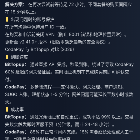
解决方案：
在再次尝试前等待足 72 小时。不同套餐的购买间隔应
在 15 分钟以上。
出现问题时的账号保护
在所有沟通中保持用户 ID 一致。
在购买和申诉前关闭 VPN（防止 E001 错误和地理位置异常）。
更新至 v2.41.0+ 版本（旧版本缺乏最新的安全协议）。
CodaPay 与 BitTopup 对比 (2026)
到账速度
BitTopup：
通过直接 API 集成，秒级到账。绕过了导致 CodaPay
60% 延迟的网关验证层。实时验证机制在完成购买前即可确认交
付。
CodaPay：
多步骤流程——支付确认、网关处理、商户通知、
SUGO 入账。理想状态 1-5 分钟；网关问题可能延长至数小时或数
天。
成功率
BitTopup：
通过冗余验证和自动重试，成功率达 99% 以上。交易
失败会触发即时客服干预（分钟级，而非 24-48 小时）。
CodaPay：
85% 在正常时间内完成。15% 需要延长处理或人工干
预。新账号和高峰时段失败率较高。