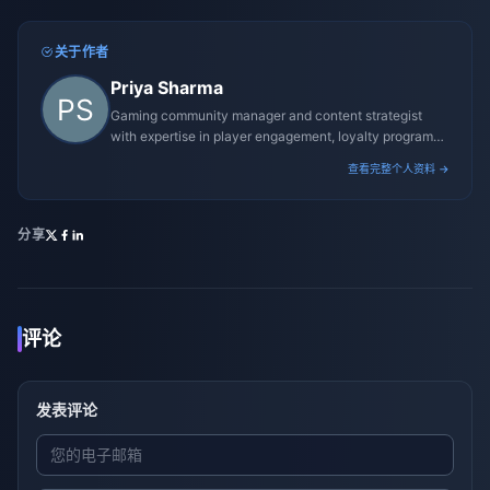
关于作者
Priya Sharma
Gaming community manager and content strategist
with expertise in player engagement, loyalty programs,
and promotional campaigns.
查看完整个人资料 →
分享
评论
发表评论