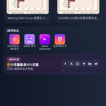
WeSing 5597 Kcoin 套餐在 5.
2026年5.5%涨价后最划算的全
5% 涨价后的价格：v8.2 版本深
民K歌K币充值攻略：真实计算、
度解析（2026）
实测渠道与最终结论
推荐商品
StarMaker：
SUGO 金币
Uplive
全民K歌 K币
唱K金币
Diamonds
限时优惠
分享赢最高10%优惠
分享以解锁幸运大转盘。