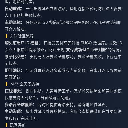
理，消除时间差。
自动重试：
一旦出现延迟立即激活。备用连接路径可防止进入需要
人工干预的失败状态。
主动监控：
任何超过 30 秒的延迟都会提醒客服，在用户察觉前即
可介入解决。
实时验证流程
购买前用户 ID 校验：
在接受支付前先对接 SUGO 数据库。无效 ID
会立即报错并提示修正，防止出现“
支付成功但金币未到账
”的情况。
原子化交易：
支付与入账要么全部成功，要么全部失败，不存在中
间状态。
即时确认：
显示准确的入账金币数和当前余额。在离开购买界面前
即可确认。
24/7 全天候支持
在线聊天：
即时协助，无需等待工单。完整的交易历史和实时系统
状态支持即时诊断，分钟级解决问题。
多语言全球覆盖：
跨时区提供母语支持，消除地区性延迟。
主动沟通：
极少数延长处理的情况，客服会直接联系用户并更新进
度和预计完成时间。
玩家评价