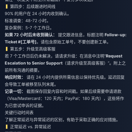
第四步：后续跟进时间线
90% 的用户在 24 小时内收到确认。
标准调查：48-72 小时。
复杂案例：5-7 个工作日。
如果 72 小时后未收到确认：
提交跟进信息，标题注明
Follow-up:
Ticket #[工单号]
。请包含原始工单号，不要创建新工单。
第五步：升级至高级客服
若 7 个工作日后仍未解决，请请求升级：在消息中注明“
Request
Escalation to Senior Support
（请求升级至高级客服）”。附上之
前所有沟通的摘要。
响应时效：
请在 24 小时内提供所需信息以保持优先级。延迟回复
会导致工单被移至队列末尾。
记录一切：
截图保存回复内容和时间戳。如果后续需要申请退款
（Visa/Mastercard：120 天内；PayPal：180 天内），这些将作
为已尝试申诉的证据。
关键行动时间表
了解正常延迟与异常延迟的区别，有助于采取正确的应对措施。
正常延迟 vs. 异常延迟