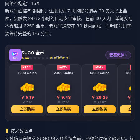
网络不稳定：15%
新账号面临严格限制：注册未满 7 天的账号购买 20 美元以上金
额，会触发 24-72 小时的自动安全审核。在前 30 天内，单笔交易
不得超过 6250 金币。老账号通常在 30 秒内到账，而新账号则需
要等待完整的 1-5 分钟。
SUGO 金币
查看更多 ›
4.66
617 已售
-34%
-47%
-34%
-40
1200 Coins
2400 Coins
6250 Coins
12500 C
￥ 5.19
￥ 9.43
￥ 26.25
￥ 48.
￥ 7.92
￥ 17.76
￥ 39.97
￥ 80.
立即购买
立即购买
立即购买
立即购
技术故障点
支付确认在触发 SUGO 的入账系统之前，必须经过多个验证层。每