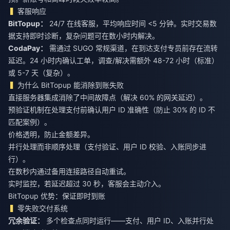
客服响应
BitTopup：
24/7 在线客服，平均响应时间 <5 分钟。实时交易数
据支持即时诊断，复杂问题可在数小时内解决。
CodaPay：
需通过 SUGO 常规渠道，在到达支付专员前存在流转
延迟。24 小时内确认工单，调查/解决需额外 48-72 小时（标准）
或 5-7 天（复杂）。
为什么 BitTopup 能消除到账失败
直接服务器集成消除了中间故障点（解决 60% 的网关延迟）。
预验证机制在处理支付前确认用户 ID 准确性（防止 30% 的 ID 不
匹配案例）。
价格透明，防止金额差异。
并行处理而非顺序处理（支付验证、用户 ID 校验、入账同步进
行）。
在数秒内通过备用连接路径自动重试。
实时监控，若延迟超过 30 秒，客服会主动介入。
BitTopup 优势：保证即时到账
零失败交付系统
冗余验证：
多个检查点同时运行——支付、用户 ID、入账并行处