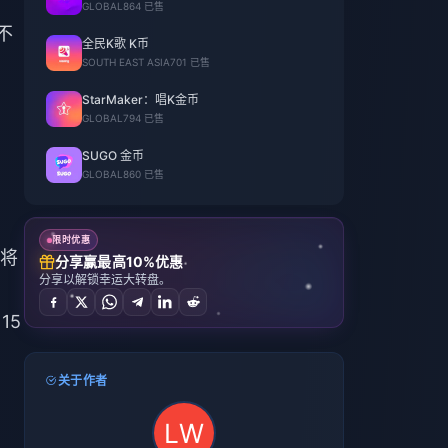
GLOBAL
864 已售
不
全民K歌 K币
SOUTH EAST ASIA
701 已售
StarMaker：唱K金币
GLOBAL
794 已售
SUGO 金币
GLOBAL
860 已售
。
限时优惠
序将
分享赢最高10%优惠
分享以解锁幸运大转盘。
15
关于作者