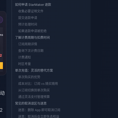
如何申请 StarMaker 退款
收集必要证明文件
提交退款申请
预计处理时间
如果退款申请被拒绝
ns
了解计费周期与扣费时间
订阅周期详情
查询下次计费日期
2
计费通知
时区考量
单次充值：灵活的替代方案
单次购买的优势
成本对比：订阅 vs 随买随用
从订阅切换到单次购买
动
通过灵活支付管理预算
常见的取消误区与迷思
2
迷思：删除 App 即可取消订阅
迷思：取消后会立即失去权益