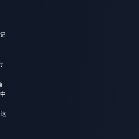
中记
行
指
中
。这