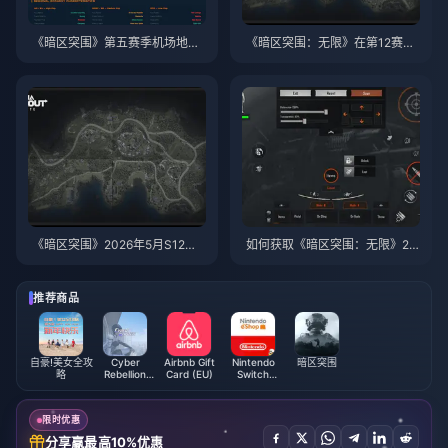
《暗区突围》第五赛季机场地图
《暗区突围：无限》在第12赛季
排队时间：真实数据、为何排队
后的2026年还好玩吗？在经历3
依然漫长，以及 7 个切实有效的
00多场对局后的真实评价
解决方案
《暗区突围》2026年5月S12赛
如何获取《暗区突围：无限》20
季武器强度排行：最强枪械盘点
26周年庆典的最高奖励（完整指
南）
推荐商品
自豪!美女全攻
Cyber
Airbnb Gift
Nintendo
暗区突围
略
Rebellion
Card (EU)
Switch
Coupon
Online
Membership
(US)
限时优惠
分享赢最高10%优惠