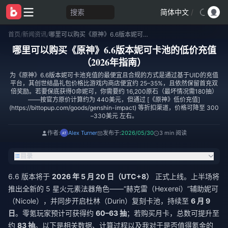
搜索
简体中文
/
首页
/
新闻资讯
/
哪里可以购买《原神》6.6版本妮可卡池的低价充值（2026年指南）
哪里可以购买《原神》6.6版本妮可卡池的低价充值
（2026年指南）
为《原神》6.6版本妮可卡池充值的最便宜且合规的方式是通过基于UID的充值
平台，其创世结晶礼包价格比游戏内商店便宜约 25–35%，且依然保留首充双
倍奖励。若要保底获得0命妮可，你需要约 16,200原石（最坏情况需180抽）
——按官方原价计算约为 440美元，但通过 [《原神》低价充值]
(https://bittopup.com/goods/genshin-impact) 等折扣渠道，价格可降至 300
–330美元 左右。
作者:
Alex Turner
发布于:
2026/05/30
3 min 阅读
目录
6.6 版本将于
2026 年 5 月 20 日（UTC+8）
正式上线。上半场将
推出全新的 5 星火元素法器角色——“赫克雷（Hexerei）”辅助妮可
（Nicole），并同步开启杜林（Durin）复刻卡池，持续至
6 月 9
日
。零氪玩家预计可获得约
60–63 抽
；若购买月卡，总数可提升至
约
83 抽
。以下是相关数据、计算过程以及我对于是否值得氪金的