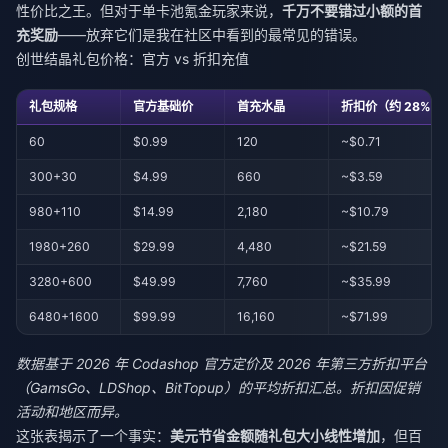
性价比之王。但对于单卡池氪金玩家来说，
千万不要错过小额的首
充奖励
——放弃它们是我在社区中看到的最常见的错误。
创世结晶礼包价格：官方 vs 折扣充值
礼包规格
官方基础价
首充水晶
折扣价（约 28% 
60
$0.99
120
~$0.71
300+30
$4.99
660
~$3.59
980+110
$14.99
2,180
~$10.79
1980+260
$29.99
4,480
~$21.59
3280+600
$49.99
7,760
~$35.99
6480+1600
$99.99
16,160
~$71.99
数据基于 2026 年 Codashop 官方定价及 2026 年第三方折扣平台
（GamsGo、LDShop、BitTopup）的平均折扣汇总。折扣因促销
活动和地区而异。
这张表揭示了一个事实：
美元节省金额随礼包大小线性增加
，但百