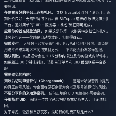
要原因。
在信誉良好的平台上选择礼包。
寻找 Trustpilot 评分 4.9 以上、近
期评价良好且无需密码的平台。像 BitTopup 这样的
原神充值折扣
平台，通过简单的“UID + 服务器 + 礼包”流程即可完成。
应用你的首充奖励选择。
如果这是你第一次购买特定档位的礼包，
请务必勾选——奖励是自动发放的，但值得确认。
完成支付。
大多数平台接受银行卡、PayPal 和地区钱包。避免使
用与平台结算地区不同的支付方式——不匹配会触发欺诈警报。
确认到账。
结晶通常会在
1–15 分钟内
发送到你的游戏内邮件中。
如果超过 30 分钟未到账，请携带订单号和 UID 截图联系平台客
服。
需要避免的陷阱：
到账后切勿申请拒付（Chargeback）
——这是米哈游警告中提到
的真正封号风险。你会面临原石余额为负以及账号被标记的风险。
不要分享你的米哈游密码。
任何正规的 UID 充值都不需要密码。
仔细核对 UID。
输错一位数字就会把结晶充给陌生人，且无法找
回。
对于零氪、微氪和重氪玩家，最明智的消费策略是什么？