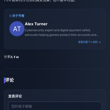
关于作者
Alex Turner
Cybersecurity expert and digital payment safety
advocate helping gamers protect their accounts and
transactions.
查看完整个人资料 →
分享
评论
发表评论