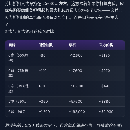
分比折扣大致保持在 25–30% 左右。这意味着如果你打算充值，
应
优先购买你能负担得起的最大礼包
以最大化绝对节省额——这并非
因为折扣侧的单结晶价格有剧烈变化，而是因为美元差价被拉大
了。
0 命与 6 命妮可的成本对比
目标
所需抽数
原石
官方价格
0命（50%概
~80
~12,800
~$195
率）
0命（75%概
~110
~17,600
~$270
率）
0命（99%保
180
~28,800
~$440
底）
2命（99%）
~360
~57,600
~$880
6命（99%）
~1,200
~192,000
~$2,930
假设初始 50/50 状态为中立，符合标准保底行为，且持续购买者已