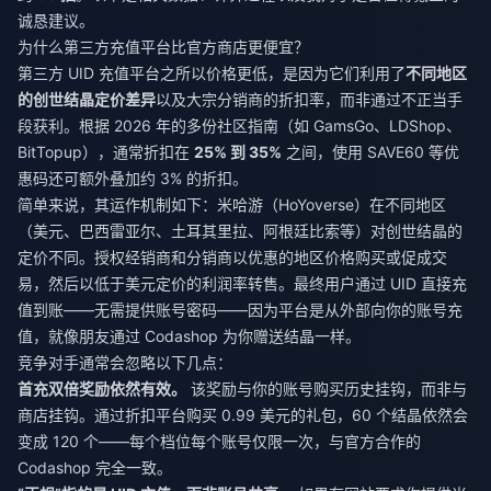
诚恳建议。
为什么第三方充值平台比官方商店更便宜？
第三方 UID 充值平台之所以价格更低，是因为它们利用了
不同地区
的创世结晶定价差异
以及大宗分销商的折扣率，而非通过不正当手
段获利。根据 2026 年的多份社区指南（如 GamsGo、LDShop、
BitTopup），通常折扣在
25% 到 35%
之间，使用 SAVE60 等优
惠码还可额外叠加约 3% 的折扣。
简单来说，其运作机制如下：米哈游（HoYoverse）在不同地区
（美元、巴西雷亚尔、土耳其里拉、阿根廷比索等）对创世结晶的
定价不同。授权经销商和分销商以优惠的地区价格购买或促成交
易，然后以低于美元定价的利润率转售。最终用户通过 UID 直接充
值到账——无需提供账号密码——因为平台是从外部向你的账号充
值，就像朋友通过 Codashop 为你赠送结晶一样。
竞争对手通常会忽略以下几点：
首充双倍奖励依然有效。
该奖励与你的账号购买历史挂钩，而非与
商店挂钩。通过折扣平台购买 0.99 美元的礼包，60 个结晶依然会
变成 120 个——每个档位每个账号仅限一次，与官方合作的
Codashop 完全一致。