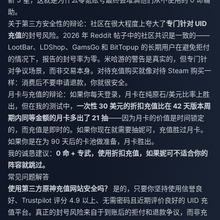
助。
关于第三方安全性的辩论：社区在很大程度上夸大了
专门针对 UID
充值
的封号风险。2026 年 Reddit 帖子中的社区共识是一致的——
LootBar、LDShop、GamsGo 和 BitTopup 的长期用户在避免拒付
的情况下，报告的封号率为零。米哈游的警告是真实的，但专门针
对争议场景，而非交易本身。对待充值购买就像对待 Steam 购买一
样：消费后不要申请退款，你就很安全。
月卡与充值的辩论：如果你每天登录，月卡在纯原石/美元比率上胜
出，但在我的测试中，
一次性 30 美元的折扣充值比在 42 天版本周
期内同等金额的月卡多出了 21 抽
——因为月卡的价值是时间锁定
的，而充值是即时的。如果你现在就需要抽妮可，充值胜过月卡。
如果你是在为 90 天后的卡池做准备，月卡胜出。
我的诚恳建议：
0 命 + 专武，使用折扣充值，如果妮可不适合你的
阵容就跳过。
常见问题解答
使用第三方原神充值网站安全吗？
是的，只要你坚持使用信誉良
好、Trustpilot 评分 4.9 以上、无需密码且近期评价良好的 UID 充
值平台。真正的封号风险来自于到账后的拒付和退款争议，而非充