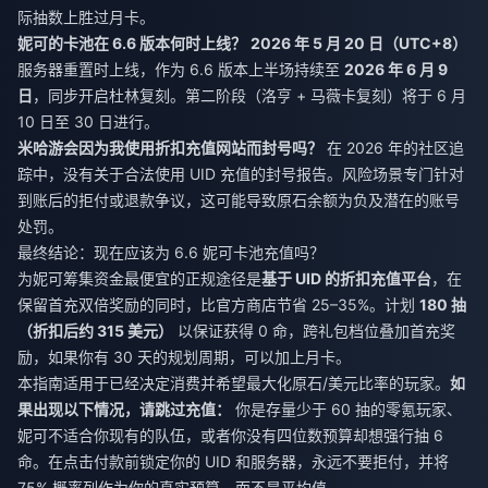
际抽数上胜过月卡。
妮可的卡池在 6.6 版本何时上线？
2026 年 5 月 20 日（UTC+8）
服务器重置时上线，作为 6.6 版本上半场持续至
2026 年 6 月 9
日
，同步开启杜林复刻。第二阶段（洛亨 + 马薇卡复刻）将于 6 月
10 日至 30 日进行。
米哈游会因为我使用折扣充值网站而封号吗？
在 2026 年的社区追
踪中，没有关于合法使用 UID 充值的封号报告。风险场景专门针对
到账后的拒付或退款争议，这可能导致原石余额为负及潜在的账号
处罚。
最终结论：现在应该为 6.6 妮可卡池充值吗？
为妮可筹集资金最便宜的正规途径是
基于 UID 的折扣充值平台
，在
保留首充双倍奖励的同时，比官方商店节省 25–35%。计划
180 抽
（折扣后约 315 美元）
以保证获得 0 命，跨礼包档位叠加首充奖
励，如果你有 30 天的规划周期，可以加上月卡。
本指南适用于已经决定消费并希望最大化原石/美元比率的玩家。
如
果出现以下情况，请跳过充值：
你是存量少于 60 抽的零氪玩家、
妮可不适合你现有的队伍，或者你没有四位数预算却想强行抽 6
命。在点击付款前锁定你的 UID 和服务器，永远不要拒付，并将
75% 概率列作为你的真实预算，而不是平均值。