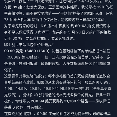
说实话，我在上一个限定卡池中，在连续两次 50/50 失败后，正好
在第
89 抽
才触发大保底。正是因为这种经历，我总是按 99% 的概
率来做预算，而不是按平均值——“平均值”掩盖了残酷的波动，在第
78 抽原石耗尽却没抽到心仪角色，是这款游戏里最糟糕的体验。
对于零氪玩家的规划：6.6 版本中积累的
约 60–63 抽
免费资源本
身不足以保证获得 0 命妮可。如果你在 5 月 20 日之前存下的抽数
少于 60 抽，要么选择充值，要么选择跳过。
哪个创世结晶礼包性价比最高？
99.99 美元（6480+1600）礼包
在基础档位下的单结晶成本最低
（0.0062 美元/结晶），但一旦考虑到首充双倍奖励，它并不一定
是 ROI（投资回报率）最高的选择。大多数指南都把这个问题简单
化了。
这是竞争对手忽略的部分：
每个小礼包
的首充双倍奖励会彻底改变
其单结晶经济效益。如果你从未购买过任何礼包，那么购买 0.99、
4.99、14.99、29.99、49.99 和 99.99 美元的礼包（全部享受首
充双倍），能让你以绝对最低的成本完成各档位的首充。仅此一项
操作，你就能以
200.94 美元获得约 31,360 个结晶
——足以保证
获得 0 命妮可并有剩余。
在首充奖励用完后，99.99 美元的礼包才成为持续购买时的单结晶