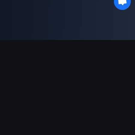
支持的支付方式
合作伙伴
Genshin Impact Wiki
Honkai: Star Rail WIKI
Zenless Zone Zero WIKI
PUBG Mobile WIKI
BitTopup News