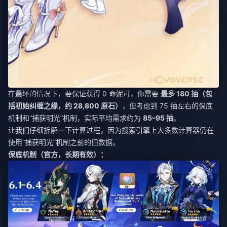
在最坏的情况下，要保证获得 0 命妮可，你需要
最多 180 抽（包
括初始纠缠之缘，约 28,800 原石）
，但考虑到 75 抽左右的保底
机制和“捕获明光”机制，实际平均需求约为
85–95 抽
。
让我们仔细拆解一下计算过程，因为搜索引擎上大多数计算器仍在
使用“捕获明光”机制之前的旧数据。
保底机制（官方，长期有效）：