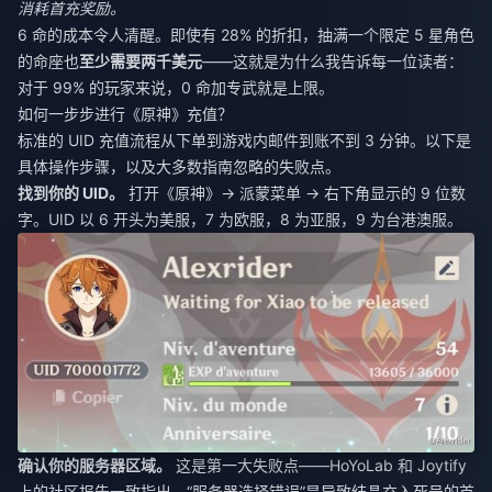
消耗首充奖励。
6 命的成本令人清醒。即使有 28% 的折扣，抽满一个限定 5 星角色
的命座也
至少需要两千美元
——这就是为什么我告诉每一位读者：
对于 99% 的玩家来说，0 命加专武就是上限。
如何一步步进行《原神》充值？
标准的 UID 充值流程从下单到游戏内邮件到账不到 3 分钟。以下是
具体操作步骤，以及大多数指南忽略的失败点。
找到你的 UID。
打开《原神》→ 派蒙菜单 → 右下角显示的 9 位数
字。UID 以 6 开头为美服，7 为欧服，8 为亚服，9 为台港澳服。
确认你的服务器区域。
这是第一大失败点——HoYoLab 和 Joytify
上的社区报告一致指出，“服务器选择错误”是导致结晶充入死号的首