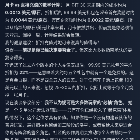
月卡 vs 直接充值的数学计算：
月卡在 30 天周期内的成本约为
0.0013 美元/原石
。折扣后的 99.99 美元礼包在
没有
首充奖励时约
为
0.0044 美元/原石
，
有
首充奖励时约为
0.0022 美元/原石
。所
以从纯粹的原石/美元比率来看，月卡依然胜出，但前提是你必须每
天登录。漏掉一周，计算结果就会反转。
我的诚恳建议：折扣充值对妮可来说真的值得吗？
值得——
前提是你已经决定要氪金了
。但这比大多数指南承认的要
复杂得多。
在追踪了过去六个版本的个人充值支出后，99.99 美元礼包的平均
折扣为
22%
——这意味着大约每五个礼包中就有一个是免费的。这
是真金白银，而不是四舍五入的误差。对于任何在卡池上花费 100
美元以上的人来说，忽视 25–30% 的折扣，实际上就等于每个月烧
掉一张月卡。
现在谈谈争议部分：
我不认为妮可是大多数玩家的“必抽”角色。
她
是一个 5 星火元素法器辅助——只有在你已经投入了“赫克雷”体系
的情况下，这个定位才具有价值。如果你是一个没有构建该队伍的
普通玩家，最好把抽数留给第二阶段的洛亨，或者留给未来更适合
你现有阵容的签名角色。社区的炒作周期会推动每个人去抽每一个
新 5 星，这就是为什么零氪账号最终会堆满他们从不使用的 0 命辅