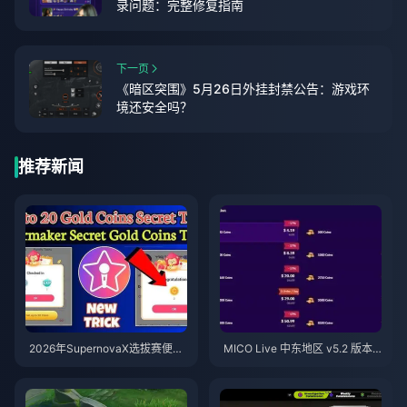
录问题：完整修复指南
下一页
《暗区突围》5月26日外挂封禁公告：游戏环
境还安全吗？
推荐新闻
2026年SupernovaX选拔赛便宜
MICO Live 中东地区 v5.2 版本
星耀（StarMaker）金币（享12-
后金币：2026年最划算充值指南
23%折扣）