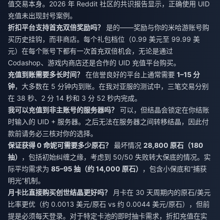
值交易本身。2026 年 Reddit 社区的共识报告显示，正确使用 UID
充值未出现封号案例。
折扣平台支持首充双倍奖励吗？
是的——奖励与你的米哈游账号购
买历史挂钩，而非商店。每个礼包档位（0.99 美元至 99.99 美
元）在每个账号下都有一次首充双倍机会，无论是通过
Codashop、游戏内商店还是合作的 UID 充值平台购买。
充值到账需要多长时间？
在信誉良好的平台上通常需要
1–15 分
钟
，大多数在 5 分钟内到账。在我对亚服的测试中，三笔交易分别
在 38 秒、2 分 14 秒和 3 分 52 秒内完成。
我可以充值到非主账号的服务器吗？
可以，但结晶会锁定在你结账
时输入的 UID + 服务器。之后无法在服务器之间转移结晶，因此付
款前请务必三核对你的选择。
保证获得 0 命妮可需要多少原石？
最坏情况
28,800 原石（180
抽）
，包括初始纠缠之缘，考虑到 50/50 失败转大保底的情况。实
际平均需求为
85–95 抽（约 14,000 原石）
，包含小保底和“捕获
明光”机制。
月卡比直接购买创世结晶更好吗？
月卡在 30 天周期内的原石/美元
比率更优（约 0.0013 美元/原石 vs 约 0.0044 美元/原石），但前
提是必须每天登录。对于特定卡池的即时抽卡需求，折扣充值在实