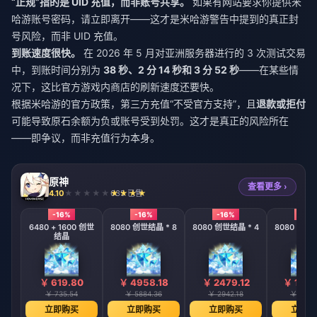
“正规”指的是 UID 充值，而非账号共享。
如果有网站要求你提供米
哈游账号密码，请立即离开——这才是米哈游警告中提到的真正封
号风险，而非 UID 充值。
到账速度很快。
在 2026 年 5 月对亚洲服务器进行的 3 次测试交易
中，到账时间分别为
38 秒、2 分 14 秒和 3 分 52 秒
——在某些情
况下，这比官方游戏内商店的刷新速度还要快。
根据米哈游的官方政策，第三方充值“不受官方支持”，且
退款或拒付
可能导致原石余额为负或账号受到处罚。这才是真正的风险所在
——即争议，而非充值行为本身。
原神
查看更多 ›
4.10
635 已售
-16%
-16%
-16%
-16%
6480 + 1600 创世
8080 创世结晶 * 8
8080 创世结晶 * 4
8080 创世结
结晶
￥ 619.80
￥ 4958.18
￥ 2479.12
￥ 1239
￥ 735.54
￥ 5884.36
￥ 2942.18
￥ 1471
立即购买
立即购买
立即购买
立即购