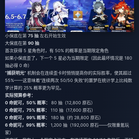
小保底在第
75 抽
左右开始生效
大保底在第
90 抽
首次获得 5 星角色时，有 50% 的概率是当期限定角色
如果小保底歪了，下一个 5 星必为当期限定（因此最坏情况是 180
抽必得 0 命）
“捕获明光”
机制会在连续歪卡时悄悄提高你的实际胜率，使其超过
55%——这意味着“连续两次 50/50 失败”的噩梦在统计学上比纯数
学计算的 25% 概率更为罕见。
实际预算参考：
0 命妮可，50% 概率：
80 抽（12,800 原石）
0 命妮可，75% 概率：
110 抽（17,600 原石）
0 命妮可，99% 概率：
180 抽（约 28,800 原石）
6 命妮可，99% 概率：
1,200 抽（192,000 原石——仅限重氪玩
家）