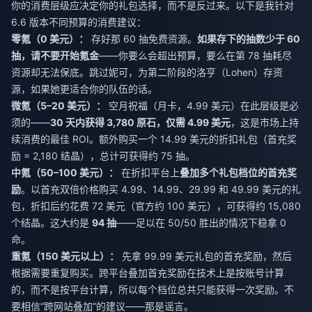
你的消费层级应决定你的礼包选择，而不是反过来。以下是我针对
6.6 版本不同预算的消费建议：
零氪（0 美元）：
存好那 60 抽免费资源。
如果存下的抽数少于 60
抽，请不要开始氪金
——你要么会超出预算，要么在第 78 抽耗尽
资源却无法保底。跳过妮可，为第二阶段的洛亨（Lohen）存资
源，如果她更适合你的队伍的话。
微氪（5–20 美元）：
空月祝福（月卡，4.99 美元）在此层级是必
须的——
30 天内获得 3,780 原石，仅需 4.99 美元
，这是市场上持
续消费的最佳 ROI。额外购买一个 14.99 美元的折扣礼包（首充奖
励 = 2,180 结晶），总计可获得约 75 抽。
中氪（50–100 美元）：
在折扣平台上
叠加多个礼包档位的首充奖
励
。以首充双倍价格购买 4.99、14.99、29.99 和 49.99 美元的礼
包，折扣后约花费 72 美元（官方约 100 美元），可获得约 15,080
个结晶。这大约是
94 抽
——足以在 50/50 胜出的情况下稳拿 0
命。
重氪（150 美元以上）：
先拿 99.99 美元礼包的首充奖励，然后
根据需要重复购买。跨平台叠加首充奖励在技术上是按账号计算
的，而不是按平台计算，所以每个档位总共只能获得一次奖励。不
要相信“跨网站叠加”的建议——那是谣言。