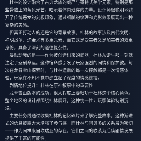
杜林的设计融合了古典龙族的威严与哥特式美学元素，特别是那
些骨骼上的蓝色光芒，暗示着体内残存的力量。设计师很聪明地避
开了传统恶龙的刻板印象，通过细腻的纹理和光影效果展现出一种
复杂的美感。
但真正打动人的还是它的背景故事。杜林的故事涉及古代文明、
神明战争、炼金术等多重元素，而它既是受害者又是加害者的双重
身份，具备了深刻的道德复杂性。
最触动我的是——作为被创造出来的武器，杜林从诞生那一刻就
注定了悲剧命运。这种宿命感引发了玩家强烈的同情和保护欲。每
次在龙脊雪山探索时，与杜林遗骸的每一次接触都是一次情感体
验，玩家在不知不觉中建立起了深度的情感连接。
剧情地位提升：杜林在原神叙事中的重要性
龙脊雪山版本的成功，很大程度上要归功于杜林这个核心角色。
整个地区的设计都围绕杜林展开，这种统一性让玩家体验特别沉
浸。
主要任务线通过收集杜林的记忆碎片来了解完整故事，这种渐进
式的信息披露大大增强了参与感。而杜林与阿贝多的关系最为密切
——作为同样来自坎瑞亚的存在，它们之间的联系为后续剧情发展
提供了丰富的可能性。