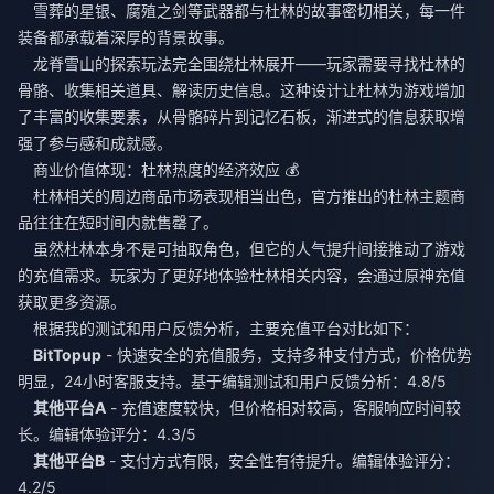
雪葬的星银、腐殖之剑等武器都与杜林的故事密切相关，每一件
装备都承载着深厚的背景故事。
龙脊雪山的探索玩法完全围绕杜林展开——玩家需要寻找杜林的
骨骼、收集相关道具、解读历史信息。这种设计让杜林为游戏增加
了丰富的收集要素，从骨骼碎片到记忆石板，渐进式的信息获取增
强了参与感和成就感。
商业价值体现：杜林热度的经济效应 💰
杜林相关的周边商品市场表现相当出色，官方推出的杜林主题商
品往往在短时间内就售罄了。
虽然杜林本身不是可抽取角色，但它的人气提升间接推动了游戏
的充值需求。玩家为了更好地体验杜林相关内容，会通过
原神充值
获取更多资源。
根据我的测试和用户反馈分析，主要充值平台对比如下：
BitTopup
- 快速安全的充值服务，支持多种支付方式，价格优势
明显，24小时客服支持。基于编辑测试和用户反馈分析：4.8/5
其他平台A
- 充值速度较快，但价格相对较高，客服响应时间较
长。编辑体验评分：4.3/5
其他平台B
- 支付方式有限，安全性有待提升。编辑体验评分：
4.2/5