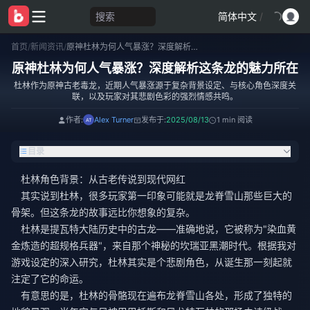
搜索
简体中文
/
首页
/
新闻资讯
/
原神杜林为何人气暴涨？深度解析这条龙的魅力所在
原神杜林为何人气暴涨？深度解析这条龙的魅力所在
杜林作为原神古老毒龙，近期人气暴涨源于复杂背景设定、与核心角色深度关
联，以及玩家对其悲剧色彩的强烈情感共鸣。
作者:
Alex Turner
发布于:
2025/08/13
1 min 阅读
目录
杜林角色背景：从古老传说到现代网红
其实说到杜林，很多玩家第一印象可能就是龙脊雪山那些巨大的
骨架。但这条龙的故事远比你想象的复杂。
杜林是提瓦特大陆历史中的古龙——准确地说，它被称为"染血黄
金炼造的超规格兵器"，来自那个神秘的坎瑞亚黑潮时代。根据我对
游戏设定的深入研究，杜林其实是个悲剧角色，从诞生那一刻起就
注定了它的命运。
有意思的是，杜林的骨骼现在遍布龙脊雪山各处，形成了独特的