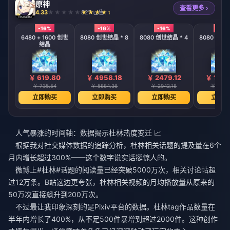
原神
查看更多 ›
4.33
827 已售
-16%
-16%
-16%
-16%
6480 + 1600 创世
8080 创世结晶 * 8
8080 创世结晶 * 4
8080 创世结
结晶
￥ 619.80
￥ 4958.18
￥ 2479.12
￥ 1239
￥ 735.54
￥ 5884.36
￥ 2942.18
￥ 1471
立即购买
立即购买
立即购买
立即购
人气暴涨的时间轴：数据揭示杜林热度变迁 📈
根据我对社交媒体数据的追踪分析，杜林相关话题的提及量在6个
月内增长超过300%——这个数字说实话挺惊人的。
微博上#杜林#话题的阅读量已经突破5000万次，相关讨论帖超
过12万条。B站这边更夸张，杜林相关视频的月均播放量从原来的
50万次直接飙升到200万次。
不过最让我印象深刻的是Pixiv平台的数据。杜林tag作品数量在
半年内增长了400%，从不足500件暴增到超过2000件。这种创作