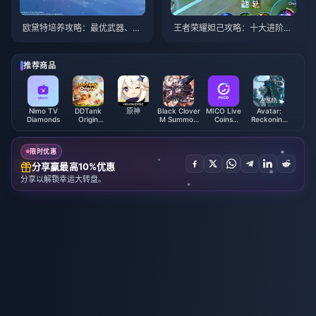
欧黛特培养攻略：最优武器、圣
王者荣耀妲己攻略：十大进阶技
遗物与队伍搭配 | 2026年8月
巧 | 2026年8月
推荐商品
Nimo TV
DDTank
原神
Black Clover
MICO Live
Avatar:
Diamonds
Origin
M Summon
Coins
Reckoning
Chicken Coin
Pack - TH
(MENA)
Premium
Credit
限时优惠
分享赢最高10%优惠
分享以解锁幸运大转盘。