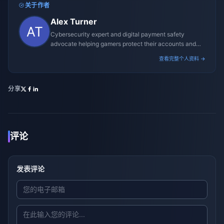
关于作者
Alex Turner
Cybersecurity expert and digital payment safety
advocate helping gamers protect their accounts and
transactions.
查看完整个人资料 →
分享
评论
发表评论