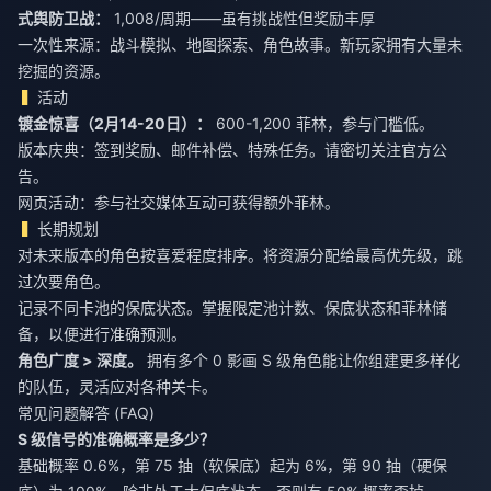
式舆防卫战：
1,008/周期——虽有挑战性但奖励丰厚
一次性来源：战斗模拟、地图探索、角色故事。新玩家拥有大量未
挖掘的资源。
活动
镀金惊喜（2月14-20日）：
600-1,200 菲林，参与门槛低。
版本庆典：签到奖励、邮件补偿、特殊任务。请密切关注官方公
告。
网页活动：参与社交媒体互动可获得额外菲林。
长期规划
对未来版本的角色按喜爱程度排序。将资源分配给最高优先级，跳
过次要角色。
记录不同卡池的保底状态。掌握限定池计数、保底状态和菲林储
备，以便进行准确预测。
角色广度 > 深度。
拥有多个 0 影画 S 级角色能让你组建更多样化
的队伍，灵活应对各种关卡。
常见问题解答 (FAQ)
S 级信号的准确概率是多少？
基础概率 0.6%，第 75 抽（软保底）起为 6%，第 90 抽（硬保