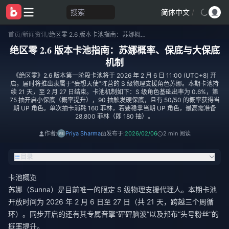
搜索
简体中文
/
首页
/
新闻资讯
/
绝区零 2.6 版本卡池指南：苏娜概率、保底与大保底机制
绝区零 2.6 版本卡池指南：苏娜概率、保底与大保底
机制
《绝区零》2.6 版本第一阶段卡池将于 2026 年 2 月 6 日 11:00 (UTC+8) 开
启，届时将推出隶属于“妄想天使”阵营的 S 级物理支援角色苏娜。本期卡池持
续 21 天，至 2 月 27 日结束。卡池机制如下：S 级角色基础出率为 0.6%，第
75 抽开启小保底（概率提升），90 抽触发硬保底，且有 50/50 的概率获得当
期 UP 角色。单次抽卡消耗 160 菲林，若要稳拿当期 UP 角色，最高需准备
28,800 菲林（即 180 抽）。
作者:
Priya Sharma
发布于:
2026/02/06
2 min 阅读
目录
卡池概览
苏娜（Sunna）是目前唯一的限定 S 级物理支援代理人。本期卡池
开放时间为 2026 年 2 月 6 日至 27 日（共 21 天，跨越三个周循
环）。同步开启的还有其专属音擎“砰砰脑波”以及邦布“头号粉丝”的
概率提升。