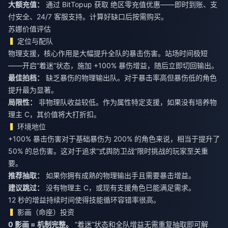
大额充值：
通过 BitTopup 获取
绝区零充值优惠
——即时到账、支
付安全、24/7 客服支持。计算好缺口后按需购买。
苏娜价值评估
定位与配队
物理支援，核心作用是大幅提升全队的暴击伤害。站场时间极短
——开启“着迷”状态，施加 +100% 暴伤增益，随后立即切回输出。
最佳拍档：
缺乏暴伤的物理输出队。对于暴击率高但暴伤低的角色
提升最为显著。
局限性：
非物理队收益较低。作为属性特定支援，如果没有培养物
理主 C，其价值将大打折扣。
环境地位
+100% 暴击伤害对于基础暴伤为 200% 的角色来说，相当于提升了
50% 的总伤害。这对于追求“式舆防卫战”限时挑战的玩家至关重
要。
推荐抽取：
如果你拥有成熟的物理输出手且需要暴击增益。
建议跳过：
没有物理主 C，或现有支援角色已能满足需求。
12 秒的增益持续时间使得技能循环容错率很高。
影画（命座）投资
0 影画 = 机制完整。
“着迷”状态和全队增益无需重复抽取即可解