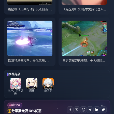
绝区零「贝果行动」玩法指南 | 2
《绝区零》3.1版本免费代理人自
026年8月
选指南 | 2026年8月
欧黛特培养攻略：最优武器、圣
王者荣耀妲己攻略：十大进阶技
遗物与队伍搭配 | 2026年8月
巧 | 2026年8月
推荐商品
崩坏：星穹铁
原神
绝区零
道
限时优惠
分享赢最高10%优惠