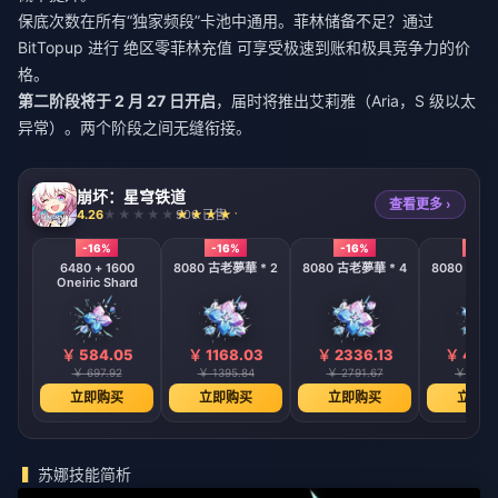
保底次数在所有“独家频段”卡池中通用。菲林储备不足？通过
BitTopup 进行
绝区零菲林充值
可享受极速到账和极具竞争力的价
格。
第二阶段将于 2 月 27 日开启
，届时将推出艾莉雅（Aria，S 级以太
异常）。两个阶段之间无缝衔接。
崩坏：星穹铁道
查看更多 ›
4.26
906 已售
-16%
-16%
-16%
-16%
6480 + 1600
8080 古老夢華 * 2
8080 古老夢華 * 4
8080 古老夢
Oneiric Shard
￥ 584.05
￥ 1168.03
￥ 2336.13
￥ 4672
￥ 697.92
￥ 1395.84
￥ 2791.67
￥ 5583
立即购买
立即购买
立即购买
立即购
苏娜技能简析