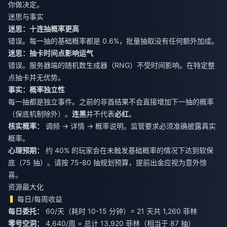
你做决定。
迷思与事实
迷思：十连抽概率更高
错误。每一抽的基础概率都是 0.6%，批量抽取没有任何额外加成。
迷思：抽卡时间点影响运气
错误。服务器端的随机数生成器（RNG）不受时间影响。在特定整
点抽卡并无优势。
事实：概率独立性
每一抽都是独立事件。之前的非酋结果不会直接增加下一抽的概率
（保底机制除外）。
连黑
并不代表
必红
。
核实概率：
调频 → 详情 → 概率说明。监管要求必须准确披露真实
概率。
心理预期：
约 40% 的玩家会在未触发基础概率的情况下达到软保
底（75 抽）。请按 75-80 抽规划预算，提前出金应视为意外惊
喜。
资源最大化
每日/每周收益
每日委托：
60/天（耗时 10-15 分钟）= 21 天共 1,260 菲林
零号空洞：
4,640/周 = 总计 13,920 菲林（相当于 87 抽）