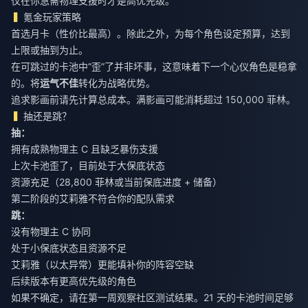
仅在你急需物理支援时才是高优先级。
氪金玩家策略
首选月卡（性价比最高）。除此之外，为每个角色设定预算，达到
上限或抽到为止。
在可跳过的卡池中“歪”了并非坏事，这意味着下一个心仪角色是稳拿
的。将
运气不佳
转化为战略优势。
追求影画前请先计算总成本。满影画可能消耗超过 150,000 菲林。
抽还是跳？
抽：
拥有成熟物理主 C 且缺乏暴伤支援
上次卡池歪了，目前处于大保底状态
资源充足（28,800 菲林或当前保底进度 + 储备）
第二阶段的艾莉雅不符合你的配队需求
跳：
没有物理主 C 协同
处于小保底状态且资源不足
艾莉雅（以太异常）更能填补你的阵容空缺
后续版本有更高优先级的角色
如果不确定，请在第一周观察社区测试结果。21 天的卡池时间足够