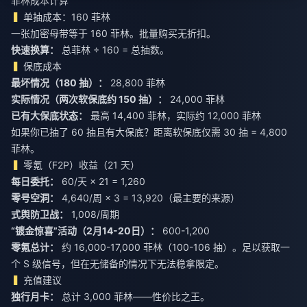
菲林成本计算
单抽成本：160 菲林
一张加密母带等于 160 菲林。批量购买无折扣。
快速换算：
总菲林 ÷ 160 = 总抽数。
保底成本
最坏情况（180 抽）：
28,800 菲林
实际情况（两次软保底约 150 抽）：
24,000 菲林
已有大保底状态：
最高 14,400 菲林，实际约 12,000 菲林
如果你已抽了 60 抽且有大保底？距离软保底仅需 30 抽 = 4,800
菲林。
零氪（F2P）收益（21 天）
每日委托：
60/天 × 21 = 1,260
零号空洞：
4,640/周 × 3 = 13,920（最主要的来源）
式舆防卫战：
1,008/周期
“镀金惊喜”活动（2月14-20日）：
600-1,200
零氪总计：
约 16,000-17,000 菲林（100-106 抽）。足以获取一
个 S 级信号，但在无储备的情况下无法稳拿限定。
充值建议
独行月卡：
总计 3,000 菲林——性价比之王。