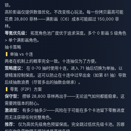
锁。
高阶影画仅提供数值优化，不改变核心玩法。每一份拷贝最高可能
花费 28,800 菲林——满影画（C6）成本可能超过 150,000 菲
林。
零氪优先级：
拓宽角色池广度优于追求深度。多个 0 影画 S 级角色
> 单个满影画角色。
抽卡策略
单抽 vs 十连
两者在机制上的概率完全一致。十连抽仅为了方便。
策略建议：
在 0-70 抽时使用十连，进入 71 抽后切换为单抽，以
便精准控制保底。这可以防止在十连中过早出金（如第 81 抽）导致
后续抽数浪费（尽管多出的抽数会继承）。
零氪（F2P）方案
保守型：
攒够 28,800 菲林再出手——无论运气如何都能稳拿。这
需要跨版本的耐心。
激进型：
有多少抽多少——风险在于可能在多个卡池留下零散进度
而无法获得任何完整角色。
推荐：
仅为高优先级角色预留保底。完全跳过低优先级卡池。苏娜