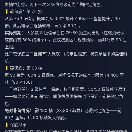
未抽中苏娜，则下一次 S 级信号必定为当期限定角色。
软保底：第 75 抽
从第 75 抽开始，概率会从 0.6% 飙升至
6%
——整整提升了 10
倍。此后概率会逐抽递增，直至第 89 抽。
实际预期：
大多数 S 级信号会在 75-80 抽之间出现（在达到硬保
底前约有 60% 的概率）。建议按此区间规划预算，而非死守 90 抽
上限。
处于软保底区间且拥有“大保底”（必定出限定）状态是抽卡的最佳时
机。
硬保底：第 90 抽
第 90 抽为 100% S 级保底。最坏情况下的成本上限为 14,400 菲
林（90 × 160）。
一旦抽到任何 S 级信号，保底计数立即重置。50/50 系统独立运作
——如果之前没有“歪”过，即使触发硬保底也不保证一定是限定角
色。
绝对非酋情况：
需 180 抽（28,800 菲林）必得限定角色——前
90 抽歪掉，后 90 抽触发大保底。
保底继承
保底次数在所有“独家频段”卡池中永久延续。此前版本的抽卡次数也