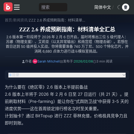
搜索
简体中文
/
首页
/
新闻资讯
/
ZZZ 2.6 养成预刷指南：材料清单全汇总
ZZZ 2.6 养成预刷指南：材料清单全汇总
2.6 版本第一阶段将于 2026 年 2 月 6 日开启，届时将推出三位 S 级代理人：
苏娜（物理支援）、艾莉亚（以太异常输出）和南宫煜（物理击破）。若想在
首日达到 50 级并投入实战，你将需要准备 740 万丁尼、500 个特化芯片，并
消耗 6,680 点体力进行战斗模拟室挑战。
作者:
Sarah Mitchell
发布于:
2026/02/06
3 min 阅读
目录
为什么要在《绝区零》2.6 版本上半提前备战
2.6 版本上半将于 2026 年 2 月 6 日至 27 日运行（共 21 天）。提
前刷取材料（Pre-farming）能让你在“式舆防卫战”中获得 3-5 天的
进度优势——这在首周锁定排行榜名次时至关重要。
计划抽卡？通过 BitTopup 进行
ZZZ 菲林充值
，价格极具竞争力且
即时到账。