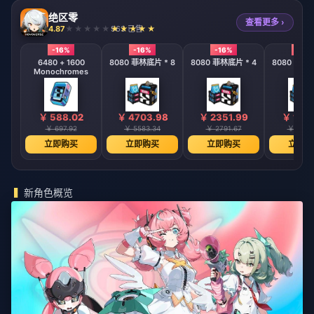
绝区零
查看更多 ›
4.87
963 已售
-16%
-16%
-16%
-16%
6480 + 1600
8080 菲林底片 * 8
8080 菲林底片 * 4
8080 菲林底
Monochromes
￥ 588.02
￥ 4703.98
￥ 2351.99
￥ 1175
￥ 697.92
￥ 5583.34
￥ 2791.67
￥ 1395
立即购买
立即购买
立即购买
立即购
新角色概览