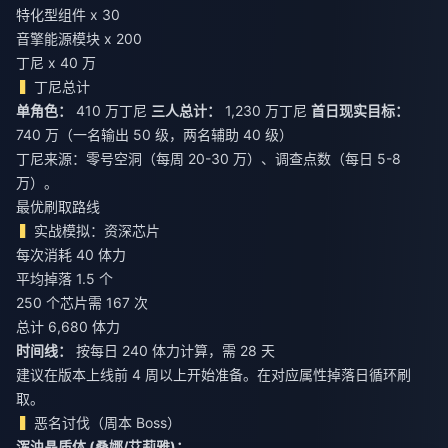
特化型组件 x 30
音擎能源模块 x 200
丁尼 x 40 万
丁尼总计
单角色：
410 万丁尼
三人总计：
1,230 万丁尼
首日现实目标：
740 万（一名输出 50 级，两名辅助 40 级）
丁尼来源：零号空洞（每周 20-30 万）、调查点数（每日 5-8
万）。
最优刷取路线
实战模拟：资深芯片
每次消耗 40 体力
平均掉落 1.5 个
250 个芯片需 167 次
总计 6,680 体力
时间线：
按每日 240 体力计算，需 28 天
建议在版本上线前 4 周以上开始准备。在对应属性掉落日循环刷
取。
恶名讨伐（周本 Boss）
浑浊晶质体 (桑娜/艾莉雅)：