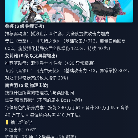
桑娜 (S 级 物理支援)
推荐驱动盘：摇滚止步 4 件套，为全队提供攻击力加成
专武（音擎）：《思绪之歌》（基础攻击力 713，能量自动回复
60%，施放强化特殊技后全队增伤 12.5%，持续 40 秒）
艾莉雅 (S 级 以太异常输出)
推荐驱动盘：混沌爵士 4 件套（+30 异常精通）
专武（音擎）：《壳中天使》（基础攻击力 713，异常掌控 30%，
对处于异常状态的敌人增伤 20%）
南宫羽 (S 级 物理击破)
技能升级所需的物理芯片与桑娜相同
需要“精炼残骸”（不同的周本 Boss 材料）
每位角色的培养成本：技能 290 万丁尼 + 晋升 80 万丁尼 + 音擎
40 万丁尼 = 每位角色共需 410 万丁尼。
抽卡经济学
S 级出率：0.6%
软保底：75 抽（之后每抽 +6% 概率）