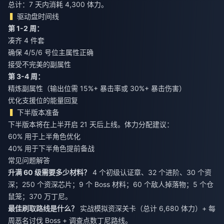
总计：7 天内消耗 4,300 体力。
驱动盘时间线
第 1-2 周：
凑齐 4 件套
确保 4/5/6 号位主属性正确
接受不完美的副属性
第 3-4 周：
精炼副属性（输出位需 15%+ 暴击率或 30%+ 暴击伤害）
优化支援位的能量回复
下半版本准备
下半版本将在上半开启 21 天后上线。体力分配建议：
60% 用于上半角色优化
40% 用于下半角色提前备战
常见问题解答
升满 60 级需要多少材料？
4 个初级认证章、32 个进阶、30 个资
深；250 个资深芯片；9 个 Boss 材料；60 个敌人掉落物；5 个仓
鼠笼；370 万丁尼。
最佳刷取路线是什么？
实战模拟资深关卡（总计 6,680 体力）+ 每
周恶名讨伐 Boss + 调查点数丁尼路线。