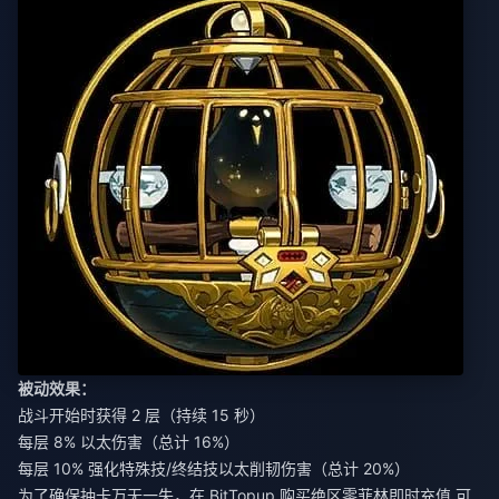
被动效果：
战斗开始时获得 2 层（持续 15 秒）
每层 8% 以太伤害（总计 16%）
每层 10% 强化特殊技/终结技以太削韧伤害（总计 20%）
为了确保抽卡万无一失，在 BitTopup
购买绝区零菲林即时充值
可