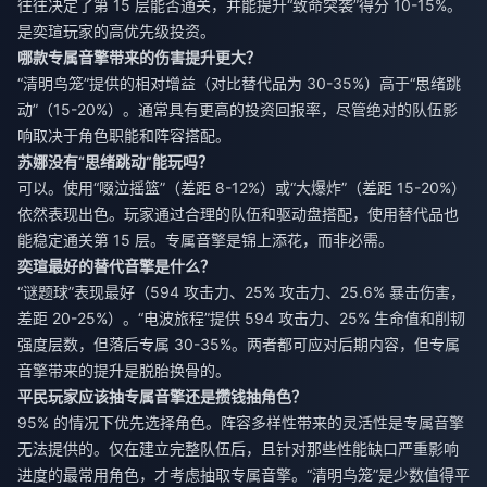
往往决定了第 15 层能否通关，并能提升“致命突袭”得分 10-15%。
是奕瑄玩家的高优先级投资。
哪款专属音擎带来的伤害提升更大？
“清明鸟笼”提供的相对增益（对比替代品为 30-35%）高于“思绪跳
动”（15-20%）。通常具有更高的投资回报率，尽管绝对的队伍影
响取决于角色职能和阵容搭配。
苏娜没有“思绪跳动”能玩吗？
可以。使用“啜泣摇篮”（差距 8-12%）或“大爆炸”（差距 15-20%）
依然表现出色。玩家通过合理的队伍和驱动盘搭配，使用替代品也
能稳定通关第 15 层。专属音擎是锦上添花，而非必需。
奕瑄最好的替代音擎是什么？
“谜题球”表现最好（594 攻击力、25% 攻击力、25.6% 暴击伤害，
差距 20-25%）。“电波旅程”提供 594 攻击力、25% 生命值和削韧
强度层数，但落后专属 30-35%。两者都可应对后期内容，但专属
音擎带来的提升是脱胎换骨的。
平民玩家应该抽专属音擎还是攒钱抽角色？
95% 的情况下优先选择角色。阵容多样性带来的灵活性是专属音擎
无法提供的。仅在建立完整队伍后，且针对那些性能缺口严重影响
进度的最常用角色，才考虑抽取专属音擎。“清明鸟笼”是少数值得平