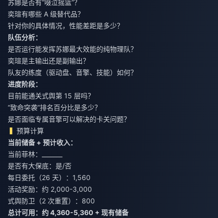
苏娜是否有“啜泣摇篮”？
奕瑄有哪些 A 级替代品？
针对你的具体情况，性能差距是多少？
队伍分析：
是否运行能发挥苏娜最大效能的纯物理队？
奕瑄是主输出还是副输出？
队友的练度（驱动盘、音擎、技能）如何？
进度阶段：
目前能通关式舆第 15 层吗？
“致命突袭”排名百分比是多少？
是否面临专属音擎可以解决的卡关问题？
预算计算
当前储备 + 预计收入：
当前菲林：_______
是否有大保底：是/否
每日委托（26 天）：1,560
活动奖励：约 2,000-3,000
式舆防卫（2 次重置）：800
总计可用：约 4,360-5,360 + 现有储备