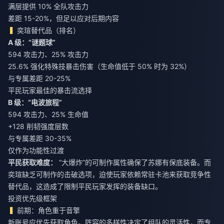
满层提供 10% 全队攻击力
差距 15-20%，但足以应对后期内容
奕瑄替代品（排名）
A 级：“谜题球”
594 攻击力、25% 攻击力
25.6% 强化特殊技暴击伤害（生命值低于 50% 时为 32%）
与专属差距 20-25%
平民玩家最佳的暴击流选择
B 级：“电波旅程”
594 攻击力、25% 生命值
+128 削韧强度层数
与专属差距 30-35%
仅作为功能性过渡
平民获取难度：
“大爆炸”的可制作属性确保了苏娜有保底装备。而
奕瑄缺乏可制作的击破选项，迫使玩家依赖常驻卡池来获取竞争性
替代品，这造成了限制平民玩家发挥的装备缺口。
投资优先级框架
前期：角色重于音擎
新账号应优先获取角色。阵容的多样性决定了组队的灵活性，而专