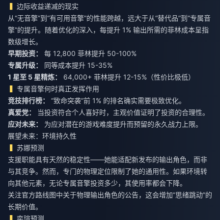
边际收益递减的现实
从“无音擎”到“有可用音擎”的性能跨越，远大于从“替代品”到“专属音
擎”的提升。随着优化的深入，每提升 1% 输出所需的菲林成本呈指
数级增长。
早期投资：
专属升级：
1 星至 5 星精炼：
64,000+ 菲林提升 12-15%（性价比极低）
专属音擎何时真正发挥作用
竞技排行榜：
“致命突袭”前 1% 的排名确实需要极致优化。
真爱党：
当投资符合个人喜好时，主观价值证明了投资的合理性。
应对未来：
为应对潜在的游戏难度提升而预留的永久战力上限。
展望未来：环境持久性
苏娜预测
支援职能具有天然的稳定性——她能适配新发布的输出角色，而非
与其竞争。然而，专门的物理定位限制了她的通用性。如果环境转
向其他元素，无论专属音擎投资多少，其使用率都会下降。
关注官方路线图中关于物理输出角色的公告，这会增加“思绪跳动”的
长期价值。
奕瑄预测