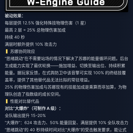
被动效果：
每层提供 12.5% 强化特殊技物理伤害（1 星）
最高 2 层 = 25% 总物理伤害加成
持续 40 秒
满层时额外提供 10% 攻击力
苏娜协同效应
“思绪跳动”在不需要站场的情况下解决了苏娜的能量循环问题。后台
生成能力实现了最优轮换——施加增益、切换至输出位、持续积累
能量。据玩家反馈，在式舆防卫中该音擎可实现 100% 的终结技覆
盖率，提供了其他替代品无法比拟的常驻增益。
25% 的物理伤害加成与苏娜现有的技能加成是乘算而非加算，为物
理队创造了指数级的成长空间。
性能对比替代品
对比“大爆炸”（可制作 A 级）：
全队输出提升 15-20%
“大爆炸”：624 攻击力、50% 能量回复、满层提供 10% 全队攻击力
“思绪跳动”的 40 秒持续时间对比“大爆炸”的受击触发要求，能让式