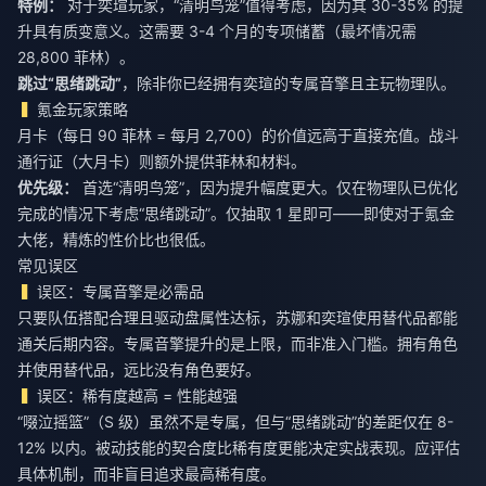
特例：
对于奕瑄玩家，“清明鸟笼”值得考虑，因为其 30-35% 的提
升具有质变意义。这需要 3-4 个月的专项储蓄（最坏情况需
28,800 菲林）。
跳过“思绪跳动”
，除非你已经拥有奕瑄的专属音擎且主玩物理队。
氪金玩家策略
月卡（每日 90 菲林 = 每月 2,700）的价值远高于直接充值。战斗
通行证（大月卡）则额外提供菲林和材料。
优先级：
首选“清明鸟笼”，因为提升幅度更大。仅在物理队已优化
完成的情况下考虑“思绪跳动”。仅抽取 1 星即可——即使对于氪金
大佬，精炼的性价比也很低。
常见误区
误区：专属音擎是必需品
只要队伍搭配合理且驱动盘属性达标，苏娜和奕瑄使用替代品都能
通关后期内容。专属音擎提升的是上限，而非准入门槛。拥有角色
并使用替代品，远比没有角色要好。
误区：稀有度越高 = 性能越强
“啜泣摇篮”（S 级）虽然不是专属，但与“思绪跳动”的差距仅在 8-
12% 以内。被动技能的契合度比稀有度更能决定实战表现。应评估
具体机制，而非盲目追求最高稀有度。