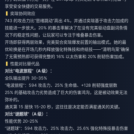
享受安全快捷的交易服务。
奕瑄协同效应
743 的攻击力比“思绪跳动”高出 4%，并通过奕瑄基于攻击力加成的
技能进一步放大。20% 的暴击率解决了在没有完美驱动盘副词条情
况下的稳定性问题，让玩家可以专注于堆叠暴击伤害。
开场即获得两层效果，完美契合奕瑄爆发前置的输出模式。她的最
优轮换是在开场几秒内释放强化特殊技和终结技——“清明鸟笼”确保
了无需预热即可获得完整的 16% 以太伤害和 20% 削韧伤害加成。
性能对比替代品
对比“电波旅程”（A 级）：
全队输出提升 30-35%
“电波旅程”：594 攻击力、25% 生命值、+128 削韧强度层数
25% 的基础攻击力劣势造成了巨大的伤害鸿沟，这是被动效果无法
弥补的。
通关第 15 层快 15-20 秒，这往往是决定能否满星通关的关键。
对比“谜题球”（A 级）：
性能优势 20-25%
“谜题球”：594 攻击力、25% 攻击力、25.6% 强化特殊技暴击伤害