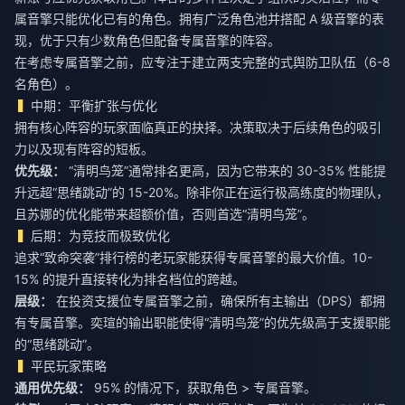
属音擎只能优化已有的角色。拥有广泛角色池并搭配 A 级音擎的表
现，优于只有少数角色但配备专属音擎的阵容。
在考虑专属音擎之前，应专注于建立两支完整的式舆防卫队伍（6-8
名角色）。
中期：平衡扩张与优化
拥有核心阵容的玩家面临真正的抉择。决策取决于后续角色的吸引
力以及现有阵容的短板。
优先级：
“清明鸟笼”通常排名更高，因为它带来的 30-35% 性能提
升远超“思绪跳动”的 15-20%。除非你正在运行极高练度的物理队，
且苏娜的优化能带来超额价值，否则首选“清明鸟笼”。
后期：为竞技而极致优化
追求“致命突袭”排行榜的老玩家能获得专属音擎的最大价值。10-
15% 的提升直接转化为排名档位的跨越。
层级：
在投资支援位专属音擎之前，确保所有主输出（DPS）都拥
有专属音擎。奕瑄的输出职能使得“清明鸟笼”的优先级高于支援职能
的“思绪跳动”。
平民玩家策略
通用优先级：
95% 的情况下，获取角色 > 专属音擎。