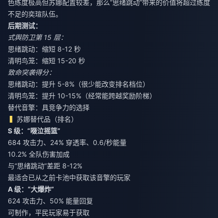
色练度极高但苏娜配置较差，那么“思绪跳动”带来的价值将超过练度
不足的奕瑄队伍。
后期测试：
式舆防卫第 15 层：
思绪跳动：缩短 8-12 秒
清明鸟笼：缩短 15-20 秒
致命突袭得分：
思绪跳动：提升 5-8%（很少能改变排名档位）
清明鸟笼：提升 10-15%（经常能跨越奖励阶梯）
替代音擎：具竞争力的选择
苏娜替代品（排名）
S 级：“啜泣摇篮”
684 攻击力、24% 穿透率、0.6/秒能量
10.2% 全队伤害加成
与“思绪跳动”差距 8-12%
最适合已从之前卡池中获取该音擎的玩家
A 级：“大爆炸”
624 攻击力、50% 能量回复
可制作，平民玩家易于获取