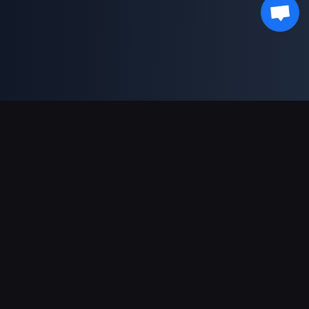
支持的支付方式
合作伙伴
Genshin Impact Wiki
Honkai: Star Rail WIKI
Zenless Zone Zero WIKI
PUBG Mobile WIKI