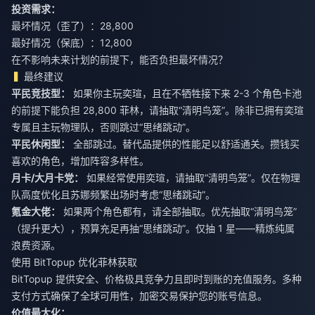
投资需求：
最坏情况（歪了）：28,800
最好情况（保底）：12,800
在不影响未来计划的前提下，能否负担最坏情况？
最终建议
平民竞技型：
如果你主玩奕瑄，且在不牺牲接下来 2-3 个角色卡池
的前提下能负担 28,800 菲林，请抽取“清明鸟笼”。除非已拥有奕瑄
专属且主玩物理队，否则跳过“思绪跳动”。
平民休闲型：
全部跳过。替代品提供的性能足以舒适通关。攒钱买
喜欢的角色，增加阵容多样性。
月卡/大月卡党：
如果经常使用奕瑄，请抽取“清明鸟笼”。仅在物理
队高度优化且苏娜频繁出场时考虑“思绪跳动”。
氪金大佬：
如果两个角色都有，请全部抽取。优先抽取“清明鸟笼”
（提升更大），预算充足再抽“思绪跳动”。仅抽 1 星——精炼纯属
浪费资源。
使用 BitTopup 优化菲林获取
BitTopup 提供安全、价格极具竞争力且即时到账的充值服务。多种
支付方式确保了全球可用性，加密交易保护您的账号信息。
价值最大化：