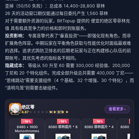
歪掉（50/50 失败）：总成本 14,400-28,800 菲林
26 天的活动窗口期仅能通过每日委托产生 1,560 菲林
对于需要额外资源的玩家，BitTopup 提供的
便宜的绝区零菲林充
值
具有极具竞争力的价格和即时到账服务。
投资影响：
专属音擎代表了“垂直投资”——即强化现有角色，而非
扩展角色阵容。中期玩家在平衡角色获取与性能优化时面临最艰难
的选择。追求式舆防卫排名的后期老玩家与正在构建核心队伍的前
期账号，其优先考虑的指标各不相同。
隐藏成本：
等级从 50 升至 60 需要 300,000 经验值、200,000
丁尼和 20 个特化组件。完成全部升级总共需要 400,000 丁尼——
“思绪跳动”需要支援组件（4 个基础、32 个增强、30 个特化），而
“清明鸟笼”则需要击破组件。
绝区零
查看更多 ›
4.87
963 已售
-16%
-16%
-16%
-16%
6480 + 1600
8080 菲林底片 * 8
8080 菲林底片 * 4
8080 菲林底
Monochromes