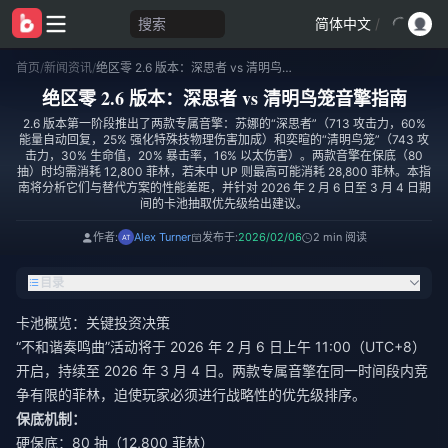
搜索
简体中文
/
首页
/
新闻资讯
/
绝区零 2.6 版本：深思者 vs 清明鸟笼音擎指南
绝区零 2.6 版本：深思者 vs 清明鸟笼音擎指南
2.6 版本第一阶段推出了两款专属音擎：苏娜的“深思者”（713 攻击力，60%
能量自动回复，25% 强化特殊技物理伤害加成）和奕暄的“清明鸟笼”（743 攻
击力，30% 生命值，20% 暴击率，16% 以太伤害）。两款音擎在保底（80
抽）时均需消耗 12,800 菲林，若未中 UP 则最高可能消耗 28,800 菲林。本指
南将分析它们与替代方案的性能差距，并针对 2026 年 2 月 6 日至 3 月 4 日期
间的卡池抽取优先级给出建议。
作者:
Alex Turner
发布于:
2026/02/06
2 min 阅读
目录
卡池概览：关键投资决策
“不和谐奏鸣曲”活动将于 2026 年 2 月 6 日上午 11:00（UTC+8）
开启，持续至 2026 年 3 月 4 日。两款专属音擎在同一时间段内竞
争有限的菲林，迫使玩家必须进行战略性的优先级排序。
保底机制：
硬保底：80 抽（12,800 菲林）