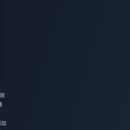
效
释
再加