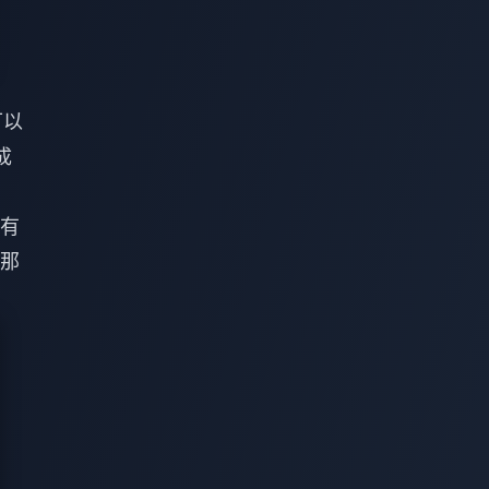
可以
成
有
那