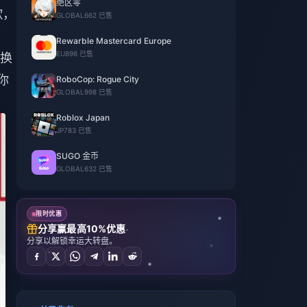
绝区零
歌，
GLOBAL
662 已售
Rewarble Mastercard Europe
EU
898 已售
换
你
RoboCop: Rogue City
GLOBAL
998 已售
Roblox Japan
JP
783 已售
SUGO 金币
GLOBAL
632 已售
限时优惠
分享赢最高10%优惠
分享以解锁幸运大转盘。